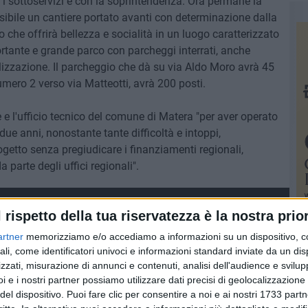
 i sottoservizi e con la soprintendenza. Ora permane la
sibile un cantiere portato avanti con determinazione dalla
che offrirà bellezza e socialità in un luogo caratterizzato
rtante e grande parco con parcheggi interrati, anche
alizzazione. Il parcheggio che dà su via Aldo Moro avrà 45
umero 2 verso via Matteotti, avrà 200 posti.
e e l'ufficio tecnico del comune di Matera "per aver operato
due anni, nonostante tante difficoltà e intoppi,
rogetto senza pregiudicare i finanziamenti regionali,
parte degli uffici regionali".
l rispetto della tua riservatezza è la nostra prior
artner
memorizziamo e/o accediamo a informazioni su un dispositivo, c
ali, come identificatori univoci e informazioni standard inviate da un di
zzati, misurazione di annunci e contenuti, analisi dell'audience e svilupp
i e i nostri partner possiamo utilizzare dati precisi di geolocalizzazione 
del dispositivo. Puoi fare clic per consentire a noi e ai nostri 1733 partn