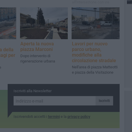
all'intersezione con via
Cappelluti
Aperta la nuova
Lavori per nuovo
piazza Marconi
parco urbano,
a della
modifiche alla
sagi per
Dopo intervento di
circolazione stradale
i
rigenerazione urbana
Nell'area di piazza Matteotti
e
e piazza della Visitazione
Iscriviti alla Newsletter
Iscriviti
Iscrivendoti accetti i
termini
e la
privacy policy