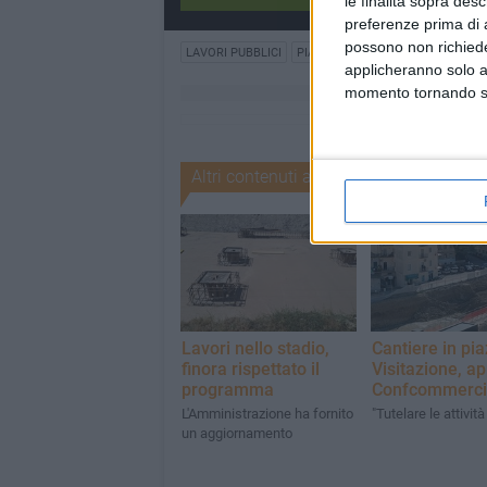
le finalità sopra des
preferenze prima di 
possono non richieder
LAVORI PUBBLICI
PIAZZA DELLA VISITAZIONE
applicheranno solo a
momento tornando su 
Altri contenuti a tema
Lavori nello stadio,
Cantiere in pi
finora rispettato il
Visitazione, ap
programma
Confcommerci
L'Amministrazione ha fornito
"Tutelare le attività
un aggiornamento