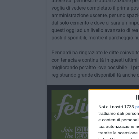
attese sui permessi e autorizzazione per
voglia di vedere completato il prima pos
amministrazione uscente, per uno spazio 
dal solo cemento e dove ci sarà un impo
questi oggi ad un livello avanzato di re
posti disponibili, mentre il parcheggio n
Bennardi ha ringraziato le ditte coinvolt
con tenacia e continuità in questi ultimi 
migliorando peraltro -ove possibile- il p
registrando grande disponibilità anche da 
I
Noi e i nostri 1733
p
trattiamo dati person
e contenuti personali
tua autorizzazione no
tramite la scansione 