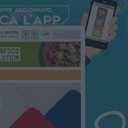
 DA
MATERA
APP
ESCO DIPALO