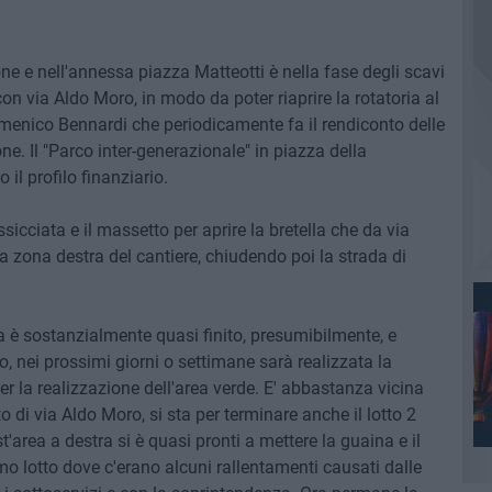
one e nell'annessa piazza Matteotti è nella fase degli scavi
con via Aldo Moro, in modo da poter riaprire la rotatoria al
enico Bennardi che periodicamente fa il rendiconto delle
e. Il "Parco inter-generazionale" in piazza della
 il profilo finanziario.
sicciata e il massetto per aprire la bretella che da via
la zona destra del cantiere, chiudendo poi la strada di
stra è sostanzialmente quasi finito, presumibilmente, e
 nei prossimi giorni o settimane sarà realizzata la
per la realizzazione dell'area verde. E' abbastanza vicina
o di via Aldo Moro, si sta per terminare anche il lotto 2
'area a destra si è quasi pronti a mettere la guaina e il
mo lotto dove c'erano alcuni rallentamenti causati dalle