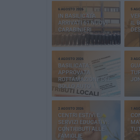
6 AGOSTO 2026
5 AG
IN BASILICATA
VE
ARRIVATI 61 NUOVI
IL 
CARABINIERI
DE
4 AGOSTO 2026
3 AG
BASILICATA:
GU
APPROVATA
TUR
ROTTAMAZIONE DEL
JO
BOLLO AUTO
2 AGOSTO 2026
1 AG
CENTRI ESTIVI E
CO
SERVIZI EDUCATIVI:
MAT
CONTRIBUTI ALLE
TUT
FAMIGLIE