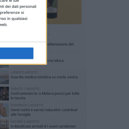
icare le tue
ti dei dati personali
 preferenze si
nso in qualsiasi
 web.
Ù LETTI QUESTA SETTIMANA
MARTEDÌ 4 AGOSTO
Basilicata: approvata rottamazione del
bollo auto
LUNEDÌ 3 AGOSTO
Basilicata: passata la crisi idrica
LUNEDÌ 3 AGOSTO
Guardia medica turistica su costa Jonica
SABATO 1 AGOSTO
Confcommercio: a Matera prezzi per tutte
le tasche
DOMENICA 2 AGOSTO
Centri estivi e servizi educativi: contributi
alle famiglie
GIOVEDÌ 6 AGOSTO
In Basilicata arrivati 61 nuovi carabinieri