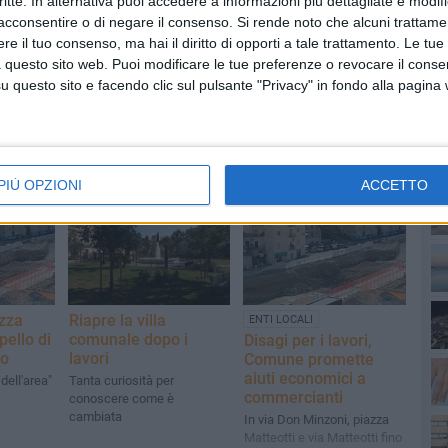
critte. In alternativa puoi accedere a informazioni più dettagliate e modif
acconsentire o di negare il consenso.
Si rende noto che alcuni trattamen
e il tuo consenso, ma hai il diritto di opporti a tale trattamento. Le tue
 questo sito web. Puoi modificare le tue preferenze o revocare il conse
questo sito e facendo clic sul pulsante "Privacy" in fondo alla pagina
PI
PIÙ OPZIONI
ACCETTO
azza
Riapre la villa
ENTI LOCALI
pello di
comunale dopo i
Disagi per i lavori,
o
lavori
Comune promette
aiuti economici a
 dell'area"
Tanta curiosità per
commercianti
conoscere come è
cambiata
In via Don Minzoni, piazza
Matteotti e via Matteotti fino