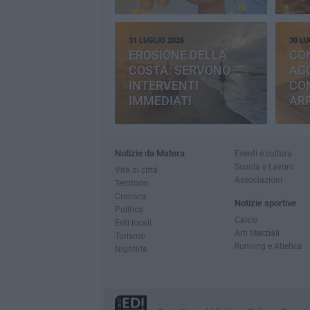
31 LUGLIO 2026
30 LU
EROSIONE DELLA
CO
COSTA: SERVONO
AGG
INTERVENTI
CO
IMMEDIATI
AR
Notizie da Matera
Eventi e cultura
Scuola e Lavoro
Vita di città
Associazioni
Territorio
Cronaca
Notizie sportive
Politica
Calcio
Enti locali
Arti Marziali
Turismo
Running e Atletica
Nightlife