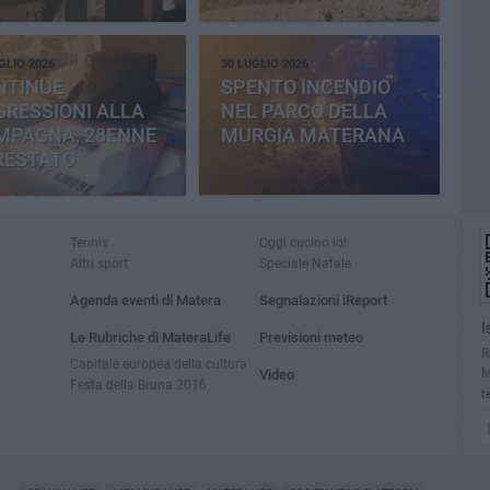
CEMENTERIA
GLIO 2026
30 LUGLIO 2026
NTINUE
SPENTO INCENDIO
RESSIONI ALLA
NEL PARCO DELLA
MPAGNA, 28ENNE
MURGIA MATERANA
RESTATO
Tennis
Oggi cucino io!
Altri sport
Speciale Natale
Agenda eventi di Matera
Segnalazioni iReport
I
Le Rubriche di MateraLife
Previsioni meteo
R
Capitale europea della cultura
M
Video
Festa della Bruna 2016
t