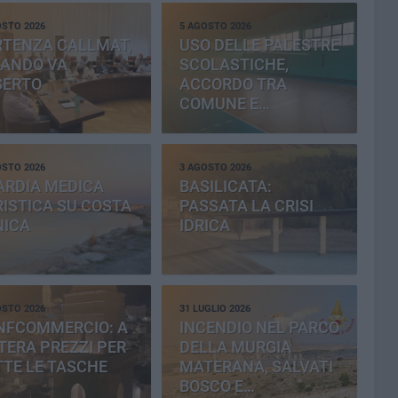
OSTO 2026
5 AGOSTO 2026
RTENZA CALLMAT,
USO DELLE PALESTRE
BANDO VA
SCOLASTICHE,
SERTO
ACCORDO TRA
COMUNE E
PROVINCIA
OSTO 2026
3 AGOSTO 2026
ARDIA MEDICA
BASILICATA:
ISTICA SU COSTA
PASSATA LA CRISI
NICA
IDRICA
OSTO 2026
31 LUGLIO 2026
NFCOMMERCIO: A
INCENDIO NEL PARCO
ERA PREZZI PER
DELLA MURGIA
TE LE TASCHE
MATERANA, SALVATI
BOSCO E