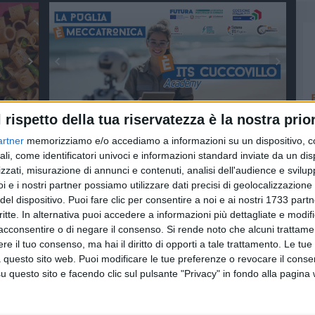
l rispetto della tua riservatezza è la nostra prior
artner
memorizziamo e/o accediamo a informazioni su un dispositivo, c
LCONI FIORITI
ali, come identificatori univoci e informazioni standard inviate da un di
zzati, misurazione di annunci e contenuti, analisi dell'audience e svilupp
i e i nostri partner possiamo utilizzare dati precisi di geolocalizzazione 
del dispositivo. Puoi fare clic per consentire a noi e ai nostri 1733 partn
critte. In alternativa puoi accedere a informazioni più dettagliate e modif
acconsentire o di negare il consenso.
Si rende noto che alcuni trattamen
e il tuo consenso, ma hai il diritto di opporti a tale trattamento. Le tue
 questo sito web. Puoi modificare le tue preferenze o revocare il conse
questo sito e facendo clic sul pulsante "Privacy" in fondo alla pagina