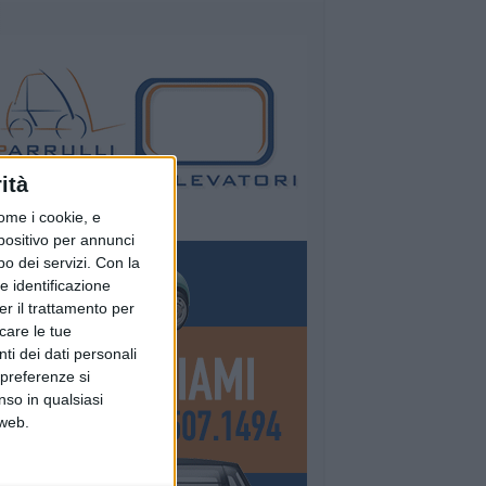
ità
ome i cookie, e
spositivo per annunci
o dei servizi.
Con la
e identificazione
er il trattamento per
icare le tue
ti dei dati personali
 preferenze si
nso in qualsiasi
 web.