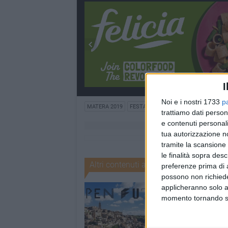
I
Noi e i nostri 1733
p
MATERA 2019
FESTA EUROPEA DELLA MUSICA
BA
trattiamo dati person
e contenuti personali
tua autorizzazione no
tramite la scansione 
le finalità sopra des
Altri contenuti a tema
preferenze prima di 
possono non richieder
applicheranno solo a
momento tornando su 