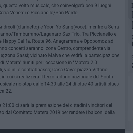
questa volta musicale, che coinvolgerà ben 9 luoghi
, Serra Venerdi e Piccianello/San Pardo.
 Andreoli (clarinetto) e Yoon Yo Sang(voce), mentre a Serra
, Soranno/Tamburrano/Laganaro Sax Trio. Tra Piccianello e
he Happy Califa, Route 96, Anagramma e Opopomoz ad
eranno concerti saranno: zona Centro, comprendente via
ile; zona Sassi; vicinato Malve che vedrà la partecipazione
 di Matera" riuniti per l'occasione in "Matera 2.0
i, violini e contrabbasso; Casa Cava: piazza Vittorio
in cui si realizzerà il terzo raduno nazionale del South
cale no-stop dalle 14.30 alle 24 di oltre 40 artisti blues
ca 22.
 21:00 ci sarà la premiazione dei cittadini vincitori del
so dal Comitato Matera 2019 per rendere i balconi della