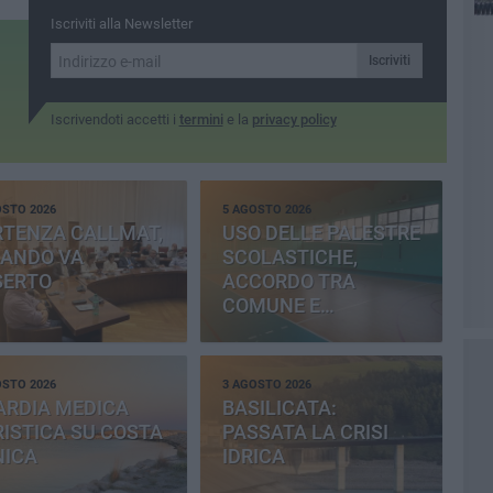
Matera
Iscriviti alla Newsletter
Iscriviti
Iscrivendoti accetti i
termini
e la
privacy policy
OSTO 2026
5 AGOSTO 2026
RTENZA CALLMAT,
USO DELLE PALESTRE
BANDO VA
SCOLASTICHE,
SERTO
ACCORDO TRA
COMUNE E
PROVINCIA
OSTO 2026
3 AGOSTO 2026
ARDIA MEDICA
BASILICATA:
ISTICA SU COSTA
PASSATA LA CRISI
NICA
IDRICA