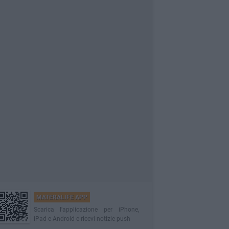
MATERALIFE APP
Scarica l'applicazione per iPhone,
iPad e Android e ricevi notizie push