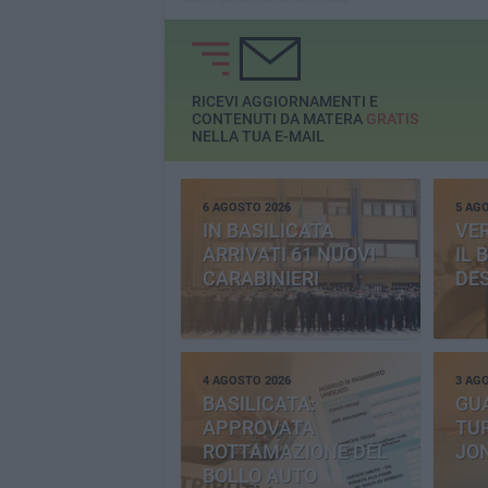
RICEVI AGGIORNAMENTI E
CONTENUTI DA MATERA
GRATIS
NELLA TUA E-MAIL
6 AGOSTO 2026
5 AG
IN BASILICATA
VE
ARRIVATI 61 NUOVI
IL 
CARABINIERI
DE
4 AGOSTO 2026
3 AG
BASILICATA:
GU
APPROVATA
TUR
ROTTAMAZIONE DEL
JO
BOLLO AUTO