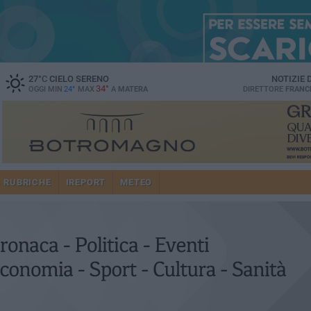
27
°C
CIELO SERENO
NOTIZIE
34°
OGGI MIN
24°
MAX
A
MATERA
DIRETTORE
FRANC
RUBRICHE
IREPORT
METEO