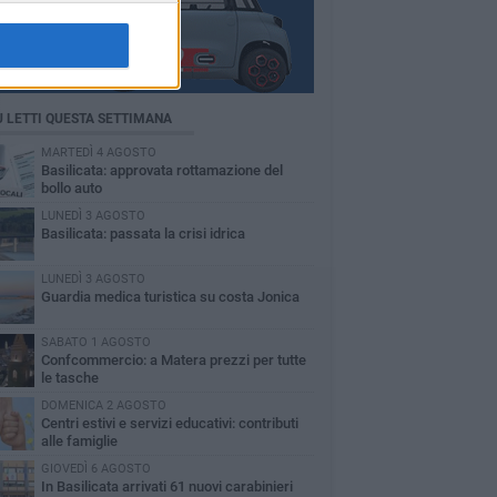
Ù LETTI QUESTA SETTIMANA
MARTEDÌ 4 AGOSTO
Basilicata: approvata rottamazione del
bollo auto
LUNEDÌ 3 AGOSTO
Basilicata: passata la crisi idrica
LUNEDÌ 3 AGOSTO
Guardia medica turistica su costa Jonica
SABATO 1 AGOSTO
Confcommercio: a Matera prezzi per tutte
le tasche
DOMENICA 2 AGOSTO
Centri estivi e servizi educativi: contributi
alle famiglie
GIOVEDÌ 6 AGOSTO
In Basilicata arrivati 61 nuovi carabinieri