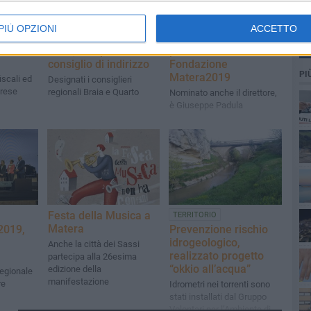
POLITICA
ENTI LOCALI
PIÙ OPZIONI
ACCETTO
ona
Fondazione Matera
Bennardi nuovo
ciale
2019, completato
presidente della
consiglio di indirizzo
Fondazione
PI
Matera2019
iscali ed
Designati i consiglieri
prese
regionali Braia e Quarto
Nominato anche il direttore,
è Giuseppe Padula
Festa della Musica a
TERRITORIO
Matera
2019,
Prevenzione rischio
idrogeologico,
Anche la città dei Sassi
realizzato progetto
partecipa alla 26esima
“okkio all’acqua”
edizione della
regionale
manifestazione
re
Idrometri nei torrenti sono
stati installati dal Gruppo
Volontari per l’Ambiente di