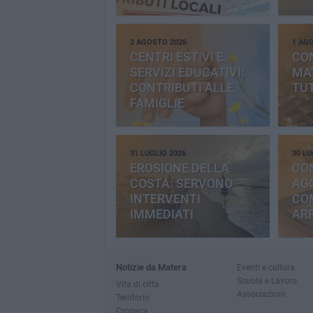
2 AGOSTO 2026
1 AG
CENTRI ESTIVI E
CO
SERVIZI EDUCATIVI:
MAT
CONTRIBUTI ALLE
TUT
FAMIGLIE
31 LUGLIO 2026
30 LU
EROSIONE DELLA
CO
COSTA: SERVONO
AGG
INTERVENTI
CO
IMMEDIATI
AR
Notizie da Matera
Eventi e cultura
Scuola e Lavoro
Vita di città
Associazioni
Territorio
Cronaca