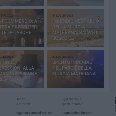
OSTO 2026
31 LUGLIO 2026
NFCOMMERCIO: A
INCENDIO NEL PARCO
ERA PREZZI PER
DELLA MURGIA
TE LE TASCHE
MATERANA, SALVATI
BOSCO E
CEMENTERIA
GLIO 2026
30 LUGLIO 2026
NTINUE
SPENTO INCENDIO
RESSIONI ALLA
NEL PARCO DELLA
MPAGNA, 28ENNE
MURGIA MATERANA
RESTATO
Tennis
Oggi cucino io!
Altri sport
Speciale Natale
Agenda eventi di Matera
Segnalazioni iReport