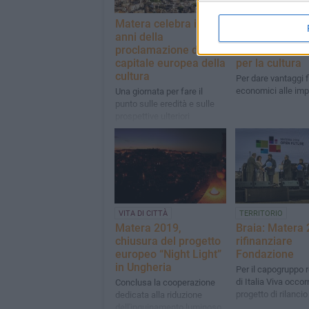
Matera celebra i 10
Matera: Bardi
anni della
propone una z
proclamazione di
economica spe
capitale europea della
per la cultura
cultura
Per dare vantaggi f
economici alle im
Una giornata per fare il
punto sulle eredità e sulle
prospettive ulteriori
VITA DI CITTÀ
TERRITORIO
Matera 2019,
Braia: Matera 
chiusura del progetto
rifinanziare
europeo “Night Light”
Fondazione
in Ungheria
Per il capogruppo 
di Italia Viva occor
Conclusa la cooperazione
progetto di rilancio
dedicata alla riduzione
dell'inquinamento luminoso