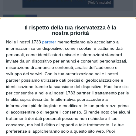
Il rispetto della tua riservatezza è la
Un'azione congiunta del personale del Pronto Soccorso, degli
nostra priorità
Anestesisti-Rianimatori dei Radiologi e dei Chirurghi
Noi e i nostri 1733
partner
memorizziamo e/o accediamo a
dell'Ospedale Madonna delle Grazie di Matera ha consentito
informazioni su un dispositivo, come i cookie, e trattiamo dati
di salvare la vita a due piccoli pazienti di 5 e 8 anni coinvolti
personali, come identificatori univoci e informazioni standard
in un grave incidente stradale avvenuto a Matera domenica
inviate da un dispositivo per annunci e contenuti personalizzati,
misurazione di annunci e contenuti, analisi dell'audience e
24 agosto. Lo ha reso noto la Asm (azienda sanitaria della
sviluppo dei servizi.
Con la tua autorizzazione noi e i nostri
provincia di Matera). Tre le auto coinvolte e sei persone ferite
partner possiamo utilizzare dati precisi di geolocalizzazione e
fra cui tre fratellini.
identificazione tramite la scansione del dispositivo. Puoi fare clic
per consentire a noi e ai nostri 1733 partner il trattamento per le
La prontezza dei sanitari intervenuti ha permesso di
finalità sopra descritte. In alternativa puoi accedere a
stabilizzare e operare in urgenza i due piccoli pazienti giunti
informazioni più dettagliate e modificare le tue preferenze prima
in Pronto Soccorso poco prima delle 14, insieme ad altri
di acconsentire o di negare il consenso.
Si rende noto che alcuni
trattamenti dei dati personali possono non richiedere il tuo
quattro feriti nello stesso incidente, tutti in codice rosso,
consenso, ma hai il diritto di opporti a tale trattamento. Le tue
tranne uno. Per i due bambini più gravi è stata diagnosticata
preferenze si applicheranno solo a questo sito web. Puoi
un'emorragia interna ed entrambi sono stati sottoposti ad