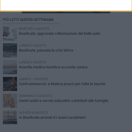
PIÙ LETTI QUESTA SETTIMANA
MARTEDÌ 4 AGOSTO
Basilicata: approvata rottamazione del bollo auto
LUNEDÌ 3 AGOSTO
Basilicata: passata la crisi idrica
LUNEDÌ 3 AGOSTO
Guardia medica turistica su costa Jonica
SABATO 1 AGOSTO
Confcommercio: a Matera prezzi per tutte le tasche
DOMENICA 2 AGOSTO
Centri estivi e servizi educativi: contributi alle famiglie
GIOVEDÌ 6 AGOSTO
In Basilicata arrivati 61 nuovi carabinieri