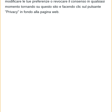
modificare le tue preferenze o revocare il consenso in qualsiasi
intervento chirurgico.
momento tornando su questo sito e facendo clic sul pulsante
"Privacy" in fondo alla pagina web.
"L'approccio multidisciplinare e coordinato che ha coinvolto
il Pronto Soccorso, la Radiologia, il Servizio di Anestesia e
Rianimazione, la Sala Operatoria e l'Unità di Chirurgia
Generale – commenta il Direttore Generale dell'ASM,
Maurizio Friolo- ha permesso di fronteggiare una situazione
clinica complessa salvando due giovanissime vite. Ringrazio
tutto il personale a partire dal 118 intervenuto sul posto, i
medici, gli infermieri, gli operatori socio sanitari
dell'Ospedale di Matera che hanno dimostrato alta
professionalità, competenza ed efficacia nella gestione di
questa emergenza che si è chiusa con esito positivo, a
conferma del valore delle nostre strutture sanitarie e,
soprattutto, di chi vi opera".