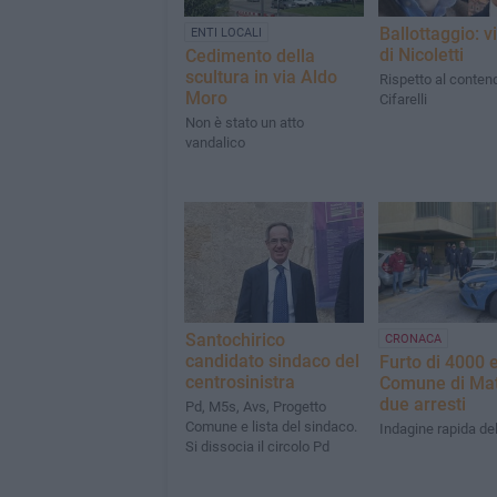
Ballottaggio: vi
ENTI LOCALI
di Nicoletti
Cedimento della
scultura in via Aldo
Rispetto al conten
Moro
Cifarelli
Non è stato un atto
vandalico
Santochirico
CRONACA
candidato sindaco del
Furto di 4000 
centrosinistra
Comune di Mat
due arresti
Pd, M5s, Avs, Progetto
Comune e lista del sindaco.
Indagine rapida del
Si dissocia il circolo Pd