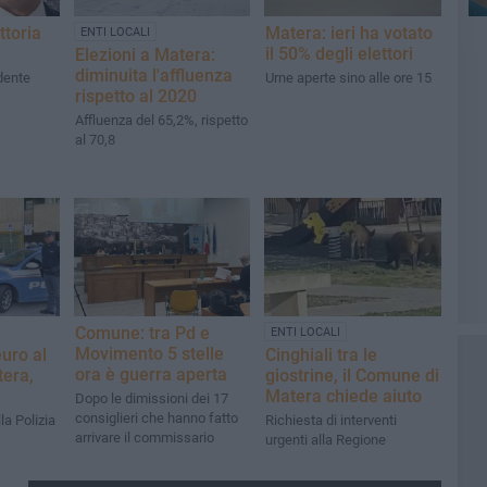
ttoria
Matera: ieri ha votato
ENTI LOCALI
il 50% degli elettori
Elezioni a Matera:
diminuita l'affluenza
dente
Urne aperte sino alle ore 15
rispetto al 2020
Affluenza del 65,2%, rispetto
al 70,8
Comune: tra Pd e
ENTI LOCALI
Movimento 5 stelle
euro al
Cinghiali tra le
ora è guerra aperta
era,
giostrine, il Comune di
Matera chiede aiuto
Dopo le dimissioni dei 17
consiglieri che hanno fatto
la Polizia
Richiesta di interventi
arrivare il commissario
urgenti alla Regione