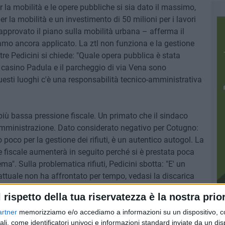
 la mobilità e le opere pubbliche si sia dato il massimo,
r la mobilità e un investimento di 50 milioni per i lavori
pprovato il piano sulla mobilità urbana – afferma il
amo ancora applicato. La ztl non funziona e la gestione
tre Pedicini si chiede: "Quale opera pubblica è stata
? Il casino Padula e il parcheggio di via Vena sono
questi luoghi c'è una responsabilità tecnico-amministrativa
n più bassa pressione fiscale. Un primato che il sindaco
st'amministrazione. Dato considerato negativo per Cotugno:
poco per la gestione dei rifiuti, è un autentico autogol. La
ne fiscale aumenterà in seguito perché si è prestata poca
ma". Sulla problematica rifiuti, Pedicini sbotta: "E' un
ttuale non ha affrontato per tempo, vedasi la discarica
cati. Per di più, la ditta appaltante per la raccolta rifiuti
l rispetto della tua riservatezza è la nostra prior
ntestate dalla stessa amministrazione".
artner
memorizziamo e/o accediamo a informazioni su un dispositivo, c
ali, come identificatori univoci e informazioni standard inviate da un di