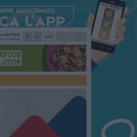
 DA
MATERA
APP
ESCO DIPALO