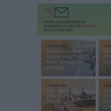
RICEVI AGGIORNAMENTI E
CONTENUTI DA MATERA
GRATIS
NELLA TUA E-MAIL
7 AGOSTO 2026
7 AG
STRADE: ULTIMO
UN 
PARERE POSITIVO
PE
PER IL BYPASS DI
PO
MATERA
5 AGOSTO 2026
5 AG
VERTENZA CALLMAT,
USO
IL BANDO VA
SC
DESERTO
AC
CO