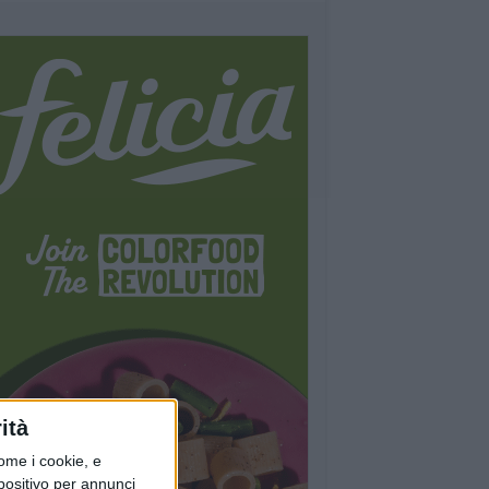
ità
ome i cookie, e
spositivo per annunci