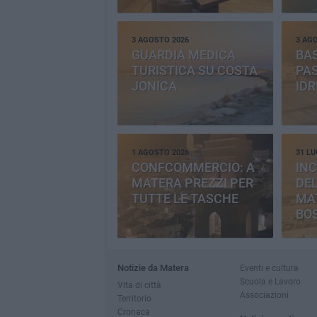
PR
3 AGOSTO 2026
3 AG
GUARDIA MEDICA
BAS
TURISTICA SU COSTA
PAS
JONICA
IDR
1 AGOSTO 2026
31 LU
CONFCOMMERCIO: A
INC
MATERA PREZZI PER
DE
TUTTE LE TASCHE
MA
BO
CE
Notizie da Matera
Eventi e cultura
Scuola e Lavoro
Vita di città
Associazioni
Territorio
Cronaca