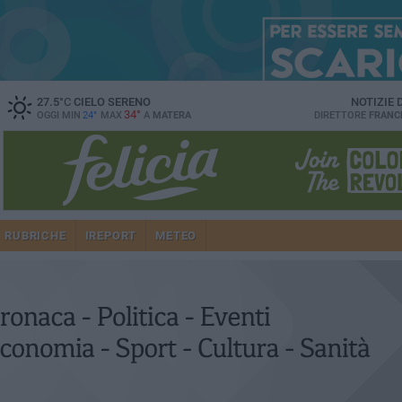
27.5
°C
CIELO SERENO
NOTIZIE
34°
OGGI MIN
24°
MAX
A
MATERA
DIRETTORE
FRANC
RUBRICHE
IREPORT
METEO