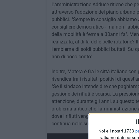
L'amministrazione Adduce ritiene che per
attraverso l'adozione del piano urbano pe
pubblici. "Sempre in consiglio abbiamo a
consigliere democratico - ma non l'abbi
della mobilità è ferma a 30anni fa". Men
realizzata, al di la delle belle rotatorie
l'emblema di soldi pubblici buttati. Su 
non di poco conto".
Inoltre, Matera è fra le città italiane co
rivendica tra i risultati positivi di que
"Se il sindaco intende dire che paghiamo 
gestione dei rifiuti è scarsa. La pressio
attenzione, durante gli anni, su questo te
problema antico che l'amministrazione a
dove i rifiuti vengono continuamente abban
I
continua nelle sue inosservanze, non co
Noi e i nostri 1733
p
trattiamo dati person