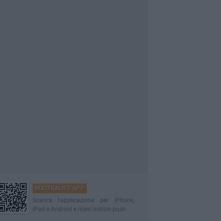
MATERALIFE APP
Scarica l'applicazione per iPhone,
iPad e Android e ricevi notizie push