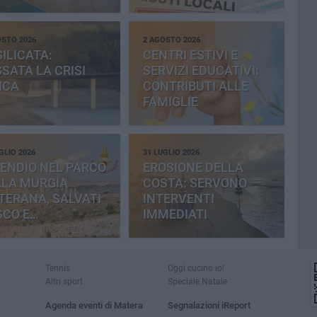
OVINCIA
OSTO 2026
2 AGOSTO 2026
ILICATA:
CENTRI ESTIVI E
SATA LA CRISI
SERVIZI EDUCATIVI:
ICA
CONTRIBUTI ALLE
FAMIGLIE
GLIO 2026
31 LUGLIO 2026
ENDIO NEL PARCO
EROSIONE DELLA
LLA MURGIA
COSTA: SERVONO
TERANA, SALVATI
INTERVENTI
SCO E
IMMEDIATI
MENTERIA
Tennis
Oggi cucino io!
Altri sport
Speciale Natale
Agenda eventi di Matera
Segnalazioni iReport