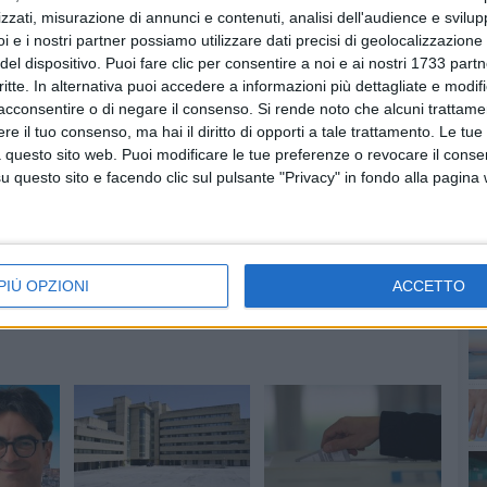
zzati, misurazione di annunci e contenuti, analisi dell'audience e svilupp
i e i nostri partner possiamo utilizzare dati precisi di geolocalizzazione 
del dispositivo. Puoi fare clic per consentire a noi e ai nostri 1733 partn
critte. In alternativa puoi accedere a informazioni più dettagliate e modif
acconsentire o di negare il consenso.
Si rende noto che alcuni trattamen
PI
e il tuo consenso, ma hai il diritto di opporti a tale trattamento. Le tue
 questo sito web. Puoi modificare le tue preferenze o revocare il conse
questo sito e facendo clic sul pulsante "Privacy" in fondo alla pagina
DI MATERA
ANGELO COTUGNO
PIÙ OPZIONI
ACCETTO