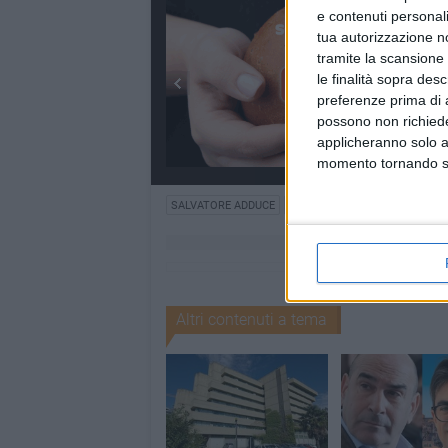
e contenuti personali
tua autorizzazione no
tramite la scansione 
le finalità sopra des
preferenze prima di 
possono non richieder
applicheranno solo a
momento tornando su 
SALVATORE ADDUCE
ADRIANO PEDICINI
COMUNE 
Altri contenuti a tema