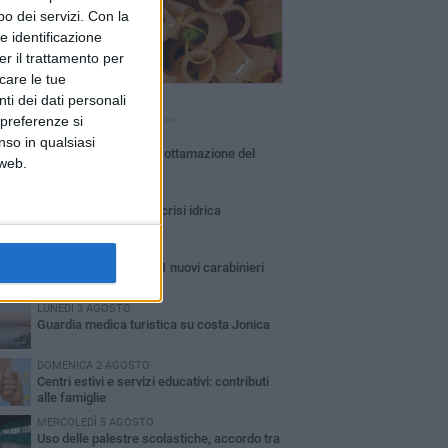
o dei servizi.
Con la
e identificazione
er il trattamento per
icare le tue
ti dei dati personali
Ù LETTI QUESTA SETTIMANA
 preferenze si
MARTEDÌ 4 AGOSTO
nso in qualsiasi
Basilicata: approvata rottamazione del
 web.
bollo auto
LUNEDÌ 3 AGOSTO
Basilicata: passata la crisi idrica
GIOVEDÌ 6 AGOSTO
In Basilicata arrivati 61 nuovi carabinieri
LUNEDÌ 3 AGOSTO
Guardia medica turistica su costa Jonica
DOMENICA 2 AGOSTO
Centri estivi e servizi educativi: contributi
alle famiglie
MERCOLEDÌ 5 AGOSTO
Uso delle palestre scolastiche, accordo tra