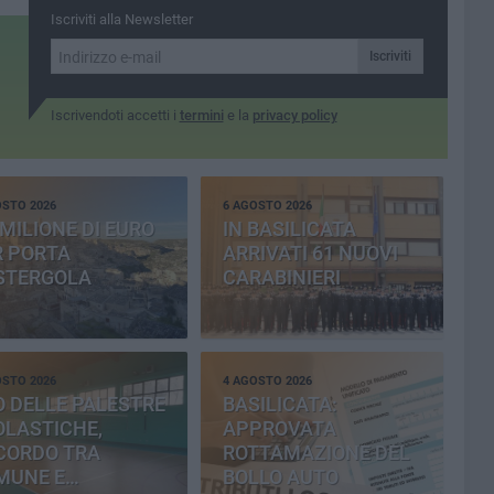
Iscriviti alla Newsletter
Iscriviti
Iscrivendoti accetti i
termini
e la
privacy policy
OSTO 2026
6 AGOSTO 2026
MILIONE DI EURO
IN BASILICATA
R PORTA
ARRIVATI 61 NUOVI
STERGOLA
CARABINIERI
OSTO 2026
4 AGOSTO 2026
 DELLE PALESTRE
BASILICATA:
OLASTICHE,
APPROVATA
CORDO TRA
ROTTAMAZIONE DEL
MUNE E
BOLLO AUTO