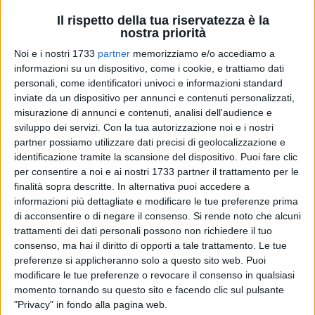
Il rispetto della tua riservatezza è la
nostra priorità
1
Noi e i nostri 1733
partner
memorizziamo e/o accediamo a
informazioni su un dispositivo, come i cookie, e trattiamo dati
Il Comune mette in pagamento i contributi regionali per
personali, come identificatori univoci e informazioni standard
l'acquisto di libri di testo e per gli ausili destinati agli studenti
inviate da un dispositivo per annunci e contenuti personalizzati,
Dsa. Da Palazzo di Città, infatti, rendono noto che sono
misurazione di annunci e contenuti, analisi dell'audience e
iniziati i pagamenti dei contributi per la fornitura gratuita o
sviluppo dei servizi.
Con la tua autorizzazione noi e i nostri
semigratuita dei libri di testo, oltre ai rimborsi per l'acquisto
partner possiamo utilizzare dati precisi di geolocalizzazione e
identificazione tramite la scansione del dispositivo. Puoi fare clic
di ausili e strumenti tecnologici effettuati dalle famiglie di
per consentire a noi e ai nostri 1733 partner il trattamento per le
alunni con disturbi specifici dell'apprendimento – Dsa.
finalità sopra descritte. In alternativa puoi accedere a
informazioni più dettagliate e modificare le tue preferenze prima
Dalla casa municipale fanno sapere che tutti coloro che
di acconsentire o di negare il consenso.
Si rende noto che alcuni
hanno presentato domanda online per accedere ai contributi,
trattamenti dei dati personali possono non richiedere il tuo
riceveranno via email specifiche comunicazioni da parte
consenso, ma hai il diritto di opporti a tale trattamento. Le tue
dell'ente comunale, circa le modalità di pagamento del
preferenze si applicheranno solo a questo sito web. Puoi
modificare le tue preferenze o revocare il consenso in qualsiasi
contributo assegnato.
momento tornando su questo sito e facendo clic sul pulsante
"Privacy" in fondo alla pagina web.