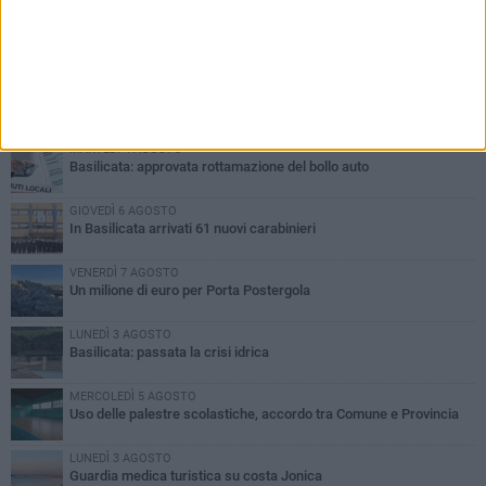
PIÙ LETTI QUESTA SETTIMANA
MARTEDÌ 4 AGOSTO
Basilicata: approvata rottamazione del bollo auto
GIOVEDÌ 6 AGOSTO
In Basilicata arrivati 61 nuovi carabinieri
VENERDÌ 7 AGOSTO
Un milione di euro per Porta Postergola
LUNEDÌ 3 AGOSTO
Basilicata: passata la crisi idrica
MERCOLEDÌ 5 AGOSTO
Uso delle palestre scolastiche, accordo tra Comune e Provincia
LUNEDÌ 3 AGOSTO
Guardia medica turistica su costa Jonica