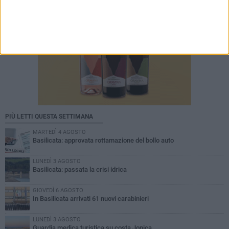
PIÙ LETTI QUESTA SETTIMANA
MARTEDÌ 4 AGOSTO
Basilicata: approvata rottamazione del bollo auto
LUNEDÌ 3 AGOSTO
Basilicata: passata la crisi idrica
GIOVEDÌ 6 AGOSTO
In Basilicata arrivati 61 nuovi carabinieri
LUNEDÌ 3 AGOSTO
Guardia medica turistica su costa Jonica