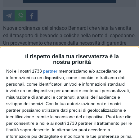
Nuova ordinanza del sindaco Bennardi che vieta la vendita
ed il trasporto di bevande alcoliche nella notte di capodanno.
Un provvedimento che nasce dalla necessità di garantire
maggiore controllo e sicurezza sul territorio cittadino anche
Il rispetto della tua riservatezza è la
alla luce della mancanza di eventi pubblici dovuti alle
nostra priorità
restrizioni causate dal covid e decise dall'ultimo decreto del
Noi e i nostri 1733
partner
memorizziamo e/o accediamo a
Governo dello scorso 23 dicembre.
informazioni su un dispositivo, come i cookie, e trattiamo dati
personali, come identificatori univoci e informazioni standard
Infatti, -scrive Bennardi- "la somministrazione o la vendita,
inviate da un dispositivo per annunci e contenuti personalizzati,
per asporto, di bevande alcoliche può accrescere il rischio di
misurazione di annunci e contenuti, analisi dell'audience e
assembramenti nelle strade pubbliche o aperte al pubblico
sviluppo dei servizi.
Con la tua autorizzazione noi e i nostri
transito"; a cui va aggiunto che "non si può escludere che
partner possiamo utilizzare dati precisi di geolocalizzazione e
identificazione tramite la scansione del dispositivo. Puoi fare clic
dopo il consumo di bevande alcoliche non si abbandonino
per consentire a noi e ai nostri 1733 partner il trattamento per le
per le medesime strade i relativi contenitori di vetro e/o le
finalità sopra descritte. In alternativa puoi accedere a
lattine, il che, oltre a provocare seri pericoli per l'incolumità
informazioni più dettagliate e modificare le tue preferenze prima