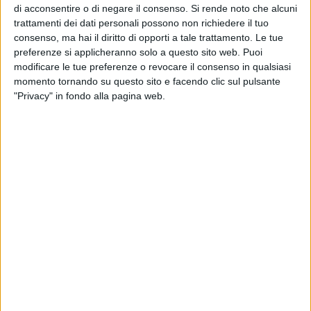
delle persone, deturpa il decoro urbano, pregiudica l'igiene
di acconsentire o di negare il consenso.
Si rende noto che alcuni
pubblica delle vie pubbliche ed alimenta il senso di
trattamenti dei dati personali possono non richiedere il tuo
insicurezza di cittadini e di turisti".
consenso, ma hai il diritto di opporti a tale trattamento. Le tue
preferenze si applicheranno solo a questo sito web. Puoi
modificare le tue preferenze o revocare il consenso in qualsiasi
L'esigenza espressa da Palazzo di Città è quella di
momento tornando su questo sito e facendo clic sul pulsante
"contrastare situazioni di degrado anche attribuibili all'uso
"Privacy" in fondo alla pagina web.
eccessivo di alcolici al fine di evitare l'accadimento di
episodi che minacciano la convivenza, la quiete e la
sicurezza dei cittadini"- si legge nell'ordinanza, che
sottolinea "l'esigenze di pubblico interesse, di tutela
dell'incolumità pubblica e di sicurezza urbana rendono
opportuno disciplinare orari e modalità di vendita di bevande
in genere"; ed inoltre la necessità di "prevenire il fenomeno
dell'abuso di alcolici e contrastare situazioni di criticità per
l'ordine pubblico e la sicurezza, derivanti dall'abbandono
incontrollato sul suolo pubblico di bottiglie/recipienti di vetro
e/o lattine".
Tutte motivazioni che hanno spinto il sindaco Bennardi a