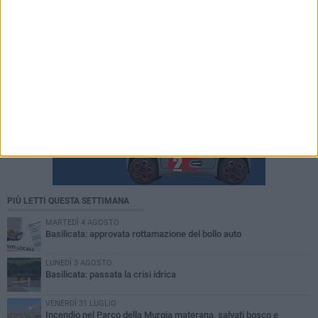
PIÙ LETTI QUESTA SETTIMANA
MARTEDÌ 4 AGOSTO
Basilicata: approvata rottamazione del bollo auto
LUNEDÌ 3 AGOSTO
Basilicata: passata la crisi idrica
VENERDÌ 31 LUGLIO
Incendio nel Parco della Murgia materana, salvati bosco e