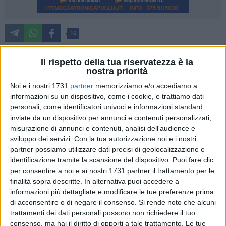
16
A maggio 2016, fu approvato il progetto esecutivo per la
Il rispetto della tua riservatezza è la
realizzazione dell'intervento di riqualificazione del circuito
nostra priorità
urbano delle chiese rupestri di Santa Barbara, Convicinio di
Noi e i nostri 1731
partner
memorizziamo e/o accediamo a
Sant'Antonio e Santa Maria Dè Armenis, e Cappuccino
informazioni su un dispositivo, come i cookie, e trattiamo dati
Vecchio, per l'importo complessivo di un milione di euro,
personali, come identificatori univoci e informazioni standard
finanziato dalla Regione Basilicata con i fondi FSC 2007-
inviate da un dispositivo per annunci e contenuti personalizzati,
2013.
misurazione di annunci e contenuti, analisi dell'audience e
sviluppo dei servizi.
Con la tua autorizzazione noi e i nostri
partner possiamo utilizzare dati precisi di geolocalizzazione e
Presso la Chiesa rupestre di Santa Barbara, dopo una serie
identificazione tramite la scansione del dispositivo. Puoi fare clic
di sopralluoghi effettuati a seguito dell'ultimazione delle
per consentire a noi e ai nostri 1731 partner il trattamento per le
opere murarie, è emersa l'urgente necessità di eseguire una
finalità sopra descritte. In alternativa puoi accedere a
manutenzione straordinaria degli affreschi presenti,
informazioni più dettagliate e modificare le tue preferenze prima
ond'evitare un ulteriore deterioramento o addirittura la
di acconsentire o di negare il consenso.
Si rende noto che alcuni
perdita di un patrimonio artistico di immenso valore.
trattamenti dei dati personali possono non richiedere il tuo
consenso, ma hai il diritto di opporti a tale trattamento. Le tue