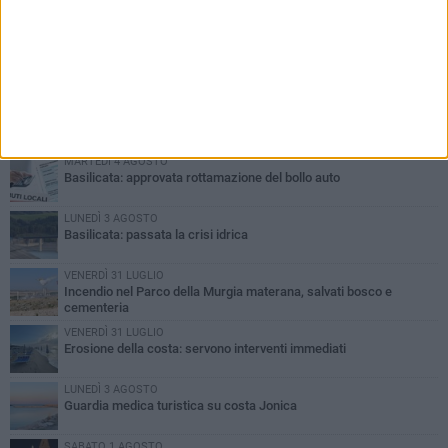
PIÙ LETTI QUESTA SETTIMANA
MARTEDÌ 4 AGOSTO
Basilicata: approvata rottamazione del bollo auto
LUNEDÌ 3 AGOSTO
Basilicata: passata la crisi idrica
VENERDÌ 31 LUGLIO
Incendio nel Parco della Murgia materana, salvati bosco e
cementeria
VENERDÌ 31 LUGLIO
Erosione della costa: servono interventi immediati
LUNEDÌ 3 AGOSTO
Guardia medica turistica su costa Jonica
SABATO 1 AGOSTO