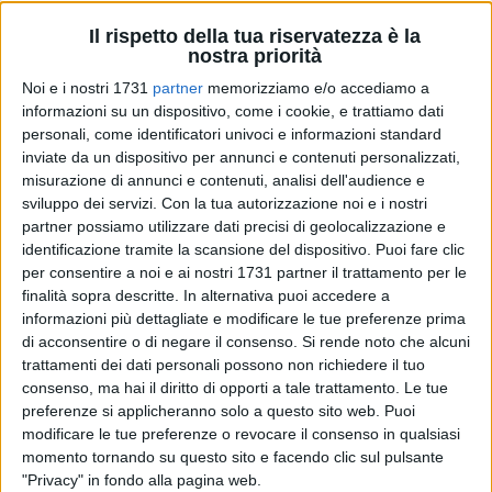
Il rispetto della tua riservatezza è la
nostra priorità
13
Noi e i nostri 1731
partner
memorizziamo e/o accediamo a
informazioni su un dispositivo, come i cookie, e trattiamo dati
Ci sono i fondi per i servizi della Biblioteca provinciale
personali, come identificatori univoci e informazioni standard
"Stigliani" di Matera, per la copertura finanziaria delle spese
inviate da un dispositivo per annunci e contenuti personalizzati,
correnti. Lo ha garantito la Regione Puglia con una nota
misurazione di annunci e contenuti, analisi dell'audience e
inviata dal Dipartimento Presidenza alla Provincia di Matera.
sviluppo dei servizi.
Con la tua autorizzazione noi e i nostri
partner possiamo utilizzare dati precisi di geolocalizzazione e
La Regione conferma "quanto già dichiarato dal Presidente
identificazione tramite la scansione del dispositivo. Puoi fare clic
per consentire a noi e ai nostri 1731 partner il trattamento per le
della Giunta Regionale, Vito Bardi, nella relazione conclusiva
finalità sopra descritte. In alternativa puoi accedere a
al Consiglio, in sede di approvazione del bilancio di
informazioni più dettagliate e modificare le tue preferenze prima
assestamento relativo alle annualità 2023-2025. In detta
di acconsentire o di negare il consenso.
Si rende noto che alcuni
occasione, infatti, il Presidente ha assunto un impegno
trattamenti dei dati personali possono non richiedere il tuo
formale concernente l'iscrizione nella prossima Variazione di
consenso, ma hai il diritto di opporti a tale trattamento. Le tue
bilancio della somma di 1,3 milioni di euro". Sarà effettuata
preferenze si applicheranno solo a questo sito web. Puoi
una variazione di bilancio tra la fine del mese di settembre e
modificare le tue preferenze o revocare il consenso in qualsiasi
momento tornando su questo sito e facendo clic sul pulsante
gli inizi di ottobre 2023: questi i tempi indicati dalla Regione.
"Privacy" in fondo alla pagina web.