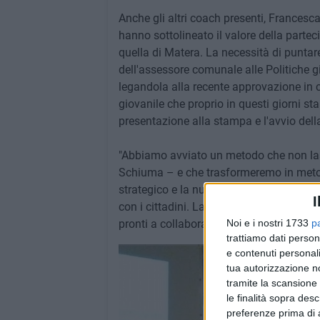
Anche gli altri coach presenti, Francesc
hanno sottolineato il valore della partec
quella di Matera. La necessità di puntar
dell'assessore comunale alle Politiche 
legandola alla recente approvazione in
giovanile che proprio in questi giorni s
presentazione alla stampa e l'avvio della
"Abbiamo avviato un metodo che non las
Schiuma – e che trasformeremo in metod
strategico e la nuova piattaforma infor
I
con i cittadini. La strada, secondo noi, 
Noi e i nostri 1733
p
pronti a collaborare con le istituzioni i
trattiamo dati person
e contenuti personali
tua autorizzazione no
tramite la scansione 
le finalità sopra des
preferenze prima di 