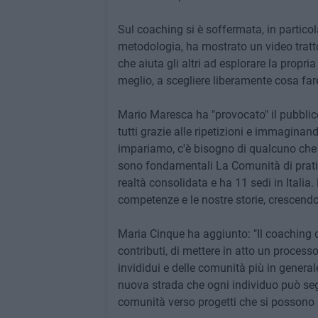
Sul coaching si è soffermata, in particola
metodologia, ha mostrato un video tratto
che aiuta gli altri ad esplorare la propri
meglio, a scegliere liberamente cosa fare
Mario Maresca ha "provocato" il pubblico
tutti grazie alle ripetizioni e immagina
impariamo, c'è bisogno di qualcuno che c
sono fondamentali La Comunità di prati
realtà consolidata e ha 11 sedi in Italia.
competenze e le nostre storie, crescendo
Maria Cinque ha aggiunto: "Il coaching d
contributi, di mettere in atto un proces
invididui e delle comunità più in general
nuova strada che ogni individuo può seg
comunità verso progetti che si possono r