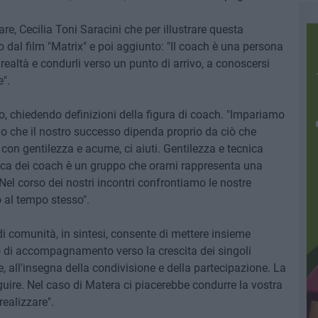
re, Cecilia Toni Saracini che per illustrare questa
 dal film "Matrix" e poi aggiunto: "Il coach è una persona
a realtà e condurli verso un punto di arrivo, a conoscersi
".
, chiedendo definizioni della figura di coach. "Impariamo
ndo che il nostro successo dipenda proprio da ciò che
on gentilezza e acume, ci aiuti. Gentilezza e tecnica
ca dei coach è un gruppo che orami rappresenta una
 Nel corso dei nostri incontri confrontiamo le nostre
 al tempo stesso".
i comunità, in sintesi, consente di mettere insieme
so di accompagnamento verso la crescita dei singoli
e, all'insegna della condivisione e della partecipazione. La
uire. Nel caso di Matera ci piacerebbe condurre la vostra
ealizzare".