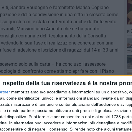
a Viti, Sandra Vaudagna e l'architetto Marisa Copiano
ipazione e della condivisione in una città in crescita come
e su questi temi è stata confermata anche dall'intervento
giovanili, Massimiliano Amenta che ne ha parlato
PI
 consiglio comunale del Regolamento della Consulta
ta vedendo la sua fase di realizzazione concreta con una
 fase di adesione e iscrizione di ragazzi dai 14 ai 30 anni.
ceremo solo sulla carta – ha concluso l'assessore
ologia di confronto come stiamo epr fare con il Piano
matica del Comune su cui ci confronteremo in questi giorni
l rispetto della tua riservatezza è la nostra prior
è quella giusta e i cittadini hanno dimostrato che sono
artner
memorizziamo e/o accediamo a informazioni su un dispositivo, c
n modo consapevole e costruttivo".
ali, come identificatori univoci e informazioni standard inviate da un di
zzati, misurazione di annunci e contenuti, analisi dell'audience e svilupp
i e i nostri partner possiamo utilizzare dati precisi di geolocalizzazione 
del dispositivo. Puoi fare clic per consentire a noi e ai nostri 1733 partn
critte. In alternativa puoi accedere a informazioni più dettagliate e modif
acconsentire o di negare il consenso.
Si rende noto che alcuni trattamen