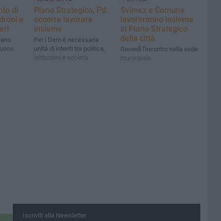
to di
Piano Strategico, Pd:
Svimez e Comune
droni e
occorre lavorare
lavoreranno insieme
eri
insieme
al Piano Strategico
della città
iano
Per i Dem è necessaria
 fuoco
unità di intenti tra politica,
Giovedì l'incontro nella sede
istituzioni e società
municipale
Iscriviti alla Newsletter