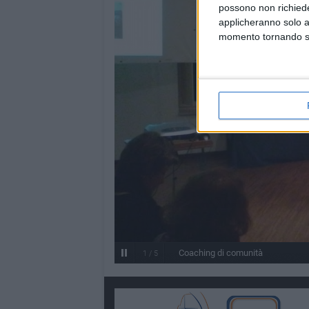
possono non richieder
applicheranno solo a
momento tornando su 
Coaching di comunità
2
/
5