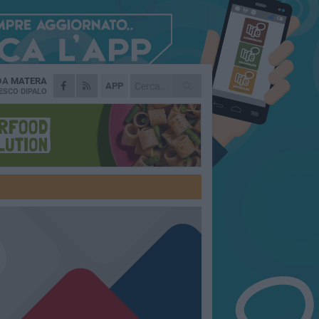
 DA
MATERA
APP
ESCO DIPALO