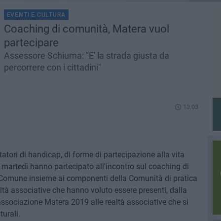
EVENTI E CULTURA
Coaching di comunità, Matera vuol
partecipare
Assessore Schiuma: "E' la strada giusta da
percorrere con i cittadini"
13.03
ortatori di handicap, di forme di partecipazione alla vita
e martedì hanno partecipato all'incontro sul coaching di
Comune insieme ai componenti della Comunità di pratica
tà associative che hanno voluto essere presenti, dalla
ssociazione Matera 2019 alle realtà associative che si
turali.