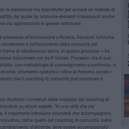
onto le esperienze ma soprattutto per avviare un metodo di
battito dal quale far scaturire elementi interessanti anche
mune sta approntando in queste settimane.
hé assessore all'Innovazione e Ricerca, Giovanni Schiuma
che consentono il rafforzamento della comunità per
le forme di cittadinanza attiva. In questo processo – ha
sono riassumere con tre P iniziali: Processo che si può
anzitutto, con metodologie di coinvolgimento e confronto; in
rvento, strumento operativo; infine le Persone, ovvero i
inerario che il coaching di comunità può provocare e
o illustrato i contenuti delle modalità del coaching di
randosi su alcuni aspetti: "In una città che sta
 è importante introdurre strumenti che accompagnino
nnovativo, come quello del coaching di comunità, viene
l cambiamento, d'altronde, deve essere accompagnato".