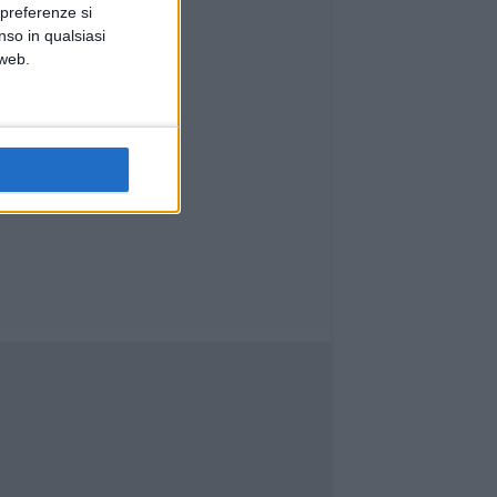
Comune e Provincia
 preferenze si
nso in qualsiasi
 web.