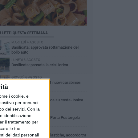
Ù LETTI QUESTA SETTIMANA
MARTEDÌ 4 AGOSTO
Basilicata: approvata rottamazione del
bollo auto
LUNEDÌ 3 AGOSTO
Basilicata: passata la crisi idrica
GIOVEDÌ 6 AGOSTO
In Basilicata arrivati 61 nuovi carabinieri
ità
LUNEDÌ 3 AGOSTO
ome i cookie, e
Guardia medica turistica su costa Jonica
spositivo per annunci
o dei servizi.
Con la
VENERDÌ 7 AGOSTO
e identificazione
Un milione di euro per Porta Postergola
er il trattamento per
icare le tue
MERCOLEDÌ 5 AGOSTO
ti dei dati personali
Uso delle palestre scolastiche, accordo tra