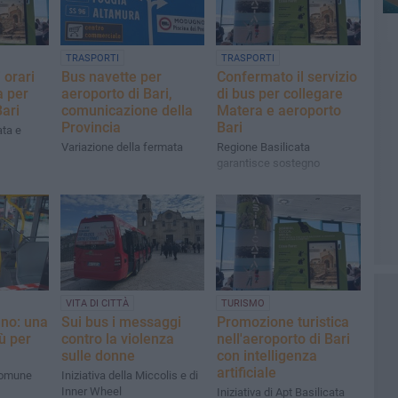
TRASPORTI
TRASPORTI
 orari
Bus navette per
Confermato il servizio
a per
aeroporto di Bari,
di bus per collegare
Bari
comunicazione della
Matera e aeroporto
Provincia
Bari
ata e
Variazione della fermata
Regione Basilicata
garantisce sostegno
VITA DI CITTÀ
TURISMO
ano: una
Sui bus i messaggi
Promozione turistica
ù per
contro la violenza
nell'aeroporto di Bari
sulle donne
con intelligenza
artificiale
Comune
Iniziativa della Miccolis e di
Inner Wheel
Iniziativa di Apt Basilicata