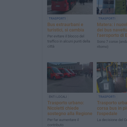
TRASPORTI
TRASPORTI
Bus extraurbani e
Matera: i nuovi
turistici, si cambia
dei bus navett
l'aeroporto di 
Per evitare il blocco del
traffico in alcuni punti della
Sono 7 corse (and
città
ritorno)
ENTI LOCALI
TRASPORTI
Trasporto urbano:
Trasporto urb
Nicoletti chiede
corsa bus in pi
sostegno alla Regione
l'ospedale
Per far aumentare il
La decisione del 
contributo