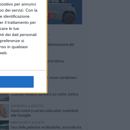
spositivo per annunci
o dei servizi.
Con la
e identificazione
er il trattamento per
icare le tue
Ù LETTI QUESTA SETTIMANA
ti dei dati personali
MARTEDÌ 4 AGOSTO
 preferenze si
Basilicata: approvata rottamazione del
nso in qualsiasi
bollo auto
 web.
LUNEDÌ 3 AGOSTO
Basilicata: passata la crisi idrica
GIOVEDÌ 6 AGOSTO
In Basilicata arrivati 61 nuovi carabinieri
LUNEDÌ 3 AGOSTO
Guardia medica turistica su costa Jonica
DOMENICA 2 AGOSTO
Centri estivi e servizi educativi: contributi
alle famiglie
MERCOLEDÌ 5 AGOSTO
Uso delle palestre scolastiche, accordo tra