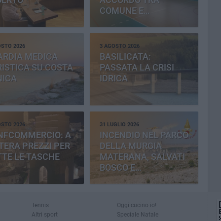
COMUNE E
PROVINCIA
OSTO 2026
3 AGOSTO 2026
ARDIA MEDICA
BASILICATA:
ISTICA SU COSTA
PASSATA LA CRISI
NICA
IDRICA
OSTO 2026
31 LUGLIO 2026
NFCOMMERCIO: A
INCENDIO NEL PARCO
ERA PREZZI PER
DELLA MURGIA
TE LE TASCHE
MATERANA, SALVATI
BOSCO E
CEMENTERIA
Tennis
Oggi cucino io!
Altri sport
Speciale Natale