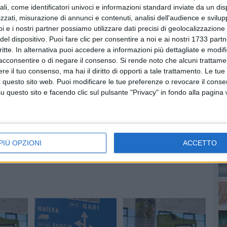
ali, come identificatori univoci e informazioni standard inviate da un di
zzati, misurazione di annunci e contenuti, analisi dell'audience e svilupp
i e i nostri partner possiamo utilizzare dati precisi di geolocalizzazione 
del dispositivo. Puoi fare clic per consentire a noi e ai nostri 1733 partn
critte. In alternativa puoi accedere a informazioni più dettagliate e modif
PI
acconsentire o di negare il consenso.
Si rende noto che alcuni trattamen
e il tuo consenso, ma hai il diritto di opporti a tale trattamento. Le tue
 questo sito web. Puoi modificare le tue preferenze o revocare il conse
questo sito e facendo clic sul pulsante "Privacy" in fondo alla pagina
PIÙ OPZIONI
ACCETTO