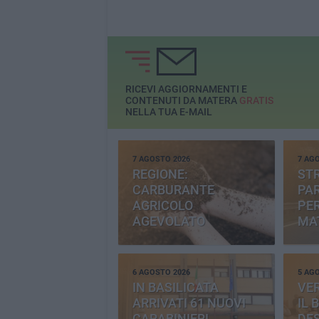
RICEVI AGGIORNAMENTI E
CONTENUTI DA MATERA
GRATIS
NELLA TUA E-MAIL
7 AGOSTO 2026
7 AG
REGIONE:
STR
CARBURANTE
PAR
AGRICOLO
PER
AGEVOLATO
MA
6 AGOSTO 2026
5 AG
IN BASILICATA
VE
ARRIVATI 61 NUOVI
IL 
CARABINIERI
DE