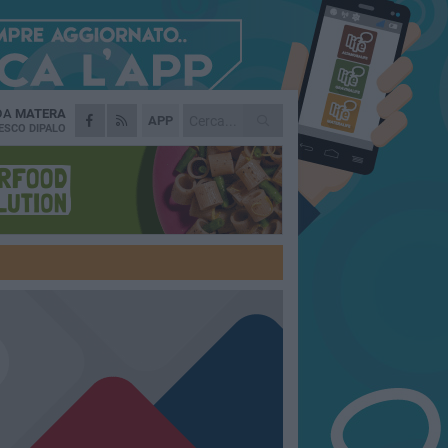
 DA
MATERA
APP
ESCO DIPALO