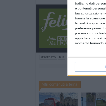
trattiamo dati person
e contenuti personali
tua autorizzazione no
tramite la scansione 
le finalità sopra des
preferenze prima di 
possono non richieder
applicheranno solo a
momento tornando su 
AEROPORTO
BUS
Altri contenuti a tema