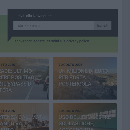
Iscriviti alla Newsletter
Iscriviti
Iscrivendoti accetti i
termini
e la
privacy policy
OSTO 2026
7 AGOSTO 2026
ADE: ULTIMO
UN MILIONE DI EURO
ERE POSITIVO
PER PORTA
 IL BYPASS DI
POSTERGOLA
TERA
OSTO 2026
5 AGOSTO 2026
RTENZA CALLMAT,
USO DELLE PALESTRE
BANDO VA
SCOLASTICHE,
SERTO
ACCORDO TRA