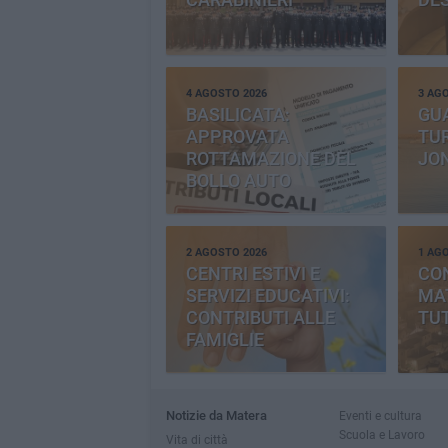
4 AGOSTO 2026
3 AG
BASILICATA:
GU
APPROVATA
TUR
ROTTAMAZIONE DEL
JO
BOLLO AUTO
2 AGOSTO 2026
1 AG
CENTRI ESTIVI E
CO
SERVIZI EDUCATIVI:
MAT
CONTRIBUTI ALLE
TUT
FAMIGLIE
Notizie da Matera
Eventi e cultura
Scuola e Lavoro
Vita di città