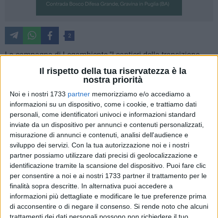
2
La campagna di Legambiente "I cantieri della transizione
ecologica" ha fatto tappa presso la discarica comunale di
Il rispetto della tua riservatezza è la
rifiuti solidi urbani in località La Martella di Matera. Il sito,
nostra priorità
che si estende per una superficie di circa 15 ettari ed è
Noi e i nostri 1733
partner
memorizziamo e/o accediamo a
costituito da 5 bacini di stoccaggio rifiuti e dall'impianto di
informazioni su un dispositivo, come i cookie, e trattiamo dati
trattamento dei rifiuti solidi urbani (rsu), era incluso insieme
personali, come identificatori univoci e informazioni standard
ad altre 22 discariche lucane nella procedura di infrazione
inviate da un dispositivo per annunci e contenuti personalizzati,
misurazione di annunci e contenuti, analisi dell'audience e
comunitaria n. 2011/2215 che si è conclusa con sentenza di
sviluppo dei servizi.
Con la tua autorizzazione noi e i nostri
condanna della Corte di Giustizia dell'Unione Europea il 21
partner possiamo utilizzare dati precisi di geolocalizzazione e
marzo 2019. La discarica è stata bonificata.
identificazione tramite la scansione del dispositivo. Puoi fare clic
per consentire a noi e ai nostri 1733 partner il trattamento per le
A Matera, alla tappa della campagna, hanno partecipato il
finalità sopra descritte. In alternativa puoi accedere a
presidente nazionale Legambiente Stefano Ciafani, il
informazioni più dettagliate e modificare le tue preferenze prima
presidente Legambiente Basilicata Antonio Lanorte, i
di acconsentire o di negare il consenso.
Si rende noto che alcuni
trattamenti dei dati personali possono non richiedere il tuo