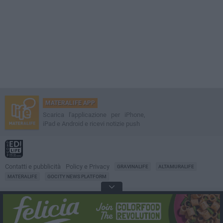
MATERALIFE APP
Scarica l'applicazione per iPhone,
iPad e Android e ricevi notizie push
Contatti e pubblicità
Policy e Privacy
GRAVINALIFE
ALTAMURALIFE
MATERALIFE
GOCITY NEWS PLATFORM
Notizie da
Matera
Direttore
Francesco Dipalo
© 2001-2026 Edilife. Tutti i diritti riservati. Nessuna parte di questo sito può
essere riprodotta senza il permesso scritto dell'editore. Tecnologia: GoCity