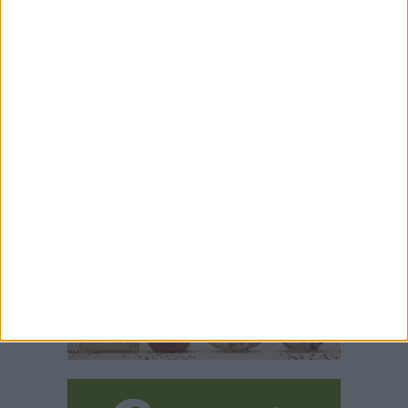
ALLE FAMIGLIE
1 AGOSTO 2026
31 LUGLIO 2026
CONFCOMMERCIO: A
INCENDIO NEL PARCO
MATERA PREZZI PER
DELLA MURGIA
TUTTE LE TASCHE
MATERANA, SALVATI
BOSCO E CEMENTERIA