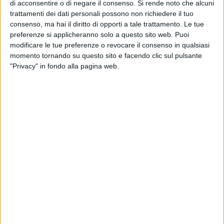
di acconsentire o di negare il consenso.
Si rende noto che alcuni
San Pietro Caveoso, il giorno 23 settembre 2022, dalle ore
trattamenti dei dati personali possono non richiedere il tuo
16:00 fino a cessato bisogno;
consenso, ma hai il diritto di opporti a tale trattamento. Le tue
preferenze si applicheranno solo a questo sito web. Puoi
24 settembre
:
modificare le tue preferenze o revocare il consenso in qualsiasi
DIVIETO DI SOSTA CON RIMOZIONE COATTA VEICOLI
momento tornando su questo sito e facendo clic sul pulsante
Il giorno 24 settembre 2022, dalle ore 14:00 fino a cessate
"Privacy" in fondo alla pagina web.
esigenze e comunque fino al passaggio della Processione
Eucaristica, lungo le seguenti vie: – Via Dante, tratto
compreso tra Via F.lli Grimm e Via Leopardi, eccetto autobus
partecipanti al Congresso; – Via Leopardi, tratto compreso
tra Via Dante e Via Petrarca, eccetto autobus partecipanti al
Congresso; – Piazza San Giovanni XXIII; – Via Parini; – Via
Manzoni, tratto compreso tra Via Parini e Via Nazionale; –
Via XX Settembre, tratto compreso tra Via Rosselli e Via
Lucana; – Via Lucana, tratto compreso tra Via XX Settembre
e Via Lanera; – Via Scotellaro; – Piazza San Francesco;
Dalle ore 07:00 del 24 settembre 2022 alle ore 13:00 del 25
settembre 2022 e comunque fino a cessate esigenze in: –
Viale Nazioni Unite, tratto compreso tra la rotatoria di Via