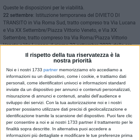
Queste le disposizioni per le viabilità.
22 settembre
: Istituzione temporanea del DIVIETO DI
TRANSITO in Via Roma Sud, tratto compreso tra Via Lucana
e Via XX Settembre/Piazza Vittorio Veneto, e Via XX
Settembre, tratto compreso tra Via Roma/Piazza Vittorio
Veneto e Via Lucana, il giorno 22 settembre 2022, dalle ore
14:00 alle ore 20:00 e comunque fino a cessato bisogno e il
Il rispetto della tua riservatezza è la
giorno 24 settembre, dalle ore 14:00 alle ore 24:00;
nostra priorità
Istituzione temporanea del DIVIETO DI SOSTA VEICOLARE
Noi e i nostri 1733
partner
memorizziamo e/o accediamo a
CON RIMOZIONE COATTA in Via Gramsci, tratto compreso
informazioni su un dispositivo, come i cookie, e trattiamo dati
tra il civico 9 e il civico 13 ambo i lati, il giorno 22 settembre
personali, come identificatori univoci e informazioni standard
inviate da un dispositivo per annunci e contenuti personalizzati,
2022, dalle ore 19:00 alle ore 23:00 e comunque fino a
misurazione di annunci e contenuti, analisi dell'audience e
cessato bisogno.
sviluppo dei servizi.
Con la tua autorizzazione noi e i nostri
partner possiamo utilizzare dati precisi di geolocalizzazione e
23 settembre
: Istituzione temporanea del divieto di transito
identificazione tramite la scansione del dispositivo. Puoi fare clic
e sosta con rimozione coatta, senza eccezioni, in Via Bruno
per consentire a noi e ai nostri 1733 partner il trattamento per le
Buozzi, Piazza San Pietro Caveoso e Via Madonna delle
finalità sopra descritte. In alternativa puoi accedere a
Virtù, tratto compreso tra Piazzale Porta Postergola e Piazza
informazioni più dettagliate e modificare le tue preferenze prima