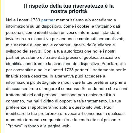
Il rispetto della tua riservatezza è la
nostra priorità
Noi e i nostri 1733
partner
memorizziamo e/o accediamo a
informazioni su un dispositivo, come i cookie, e trattiamo dati
E' stato rinviato il consiglio comunale per il cordoglio e il
personali, come identificatori univoci e informazioni standard
rispetto dei consiglieri nei confronti del sindaco Adduce che
inviate da un dispositivo per annunci e contenuti personalizzati,
ha subito un lutto in famiglia.
misurazione di annunci e contenuti, analisi dell'audience e
sviluppo dei servizi.
Con la tua autorizzazione noi e i nostri
Dunque, la seduta è stata rinviata a martedì 17 marzo alle
partner possiamo utilizzare dati precisi di geolocalizzazione e
ore 16. Gli ordini del giorno in cui l'assise consiliare sarà
identificazione tramite la scansione del dispositivo. Puoi fare clic
chiamata a votare sono: approvazione del regolamento per
per consentire a noi e ai nostri 1733 partner il trattamento per le
finalità sopra descritte. In alternativa puoi accedere a
la tutela e il benessere degli animali; l'inviduazione degli
informazioni più dettagliate e modificare le tue preferenze prima
ambiti territoriali oggetto di esclusione dall'applicazione
di acconsentire o di negare il consenso.
Si rende noto che alcuni
della segnalazione certificata di inizio attività (SCIA);
trattamenti dei dati personali possono non richiedere il tuo
approvazione del nuovo statuto comunale.
consenso, ma hai il diritto di opporti a tale trattamento. Le tue
preferenze si applicheranno solo a questo sito web. Puoi
modificare le tue preferenze o revocare il consenso in qualsiasi
momento tornando su questo sito e facendo clic sul pulsante
"Privacy" in fondo alla pagina web.