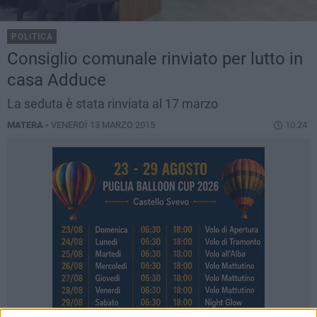
POLITICA
Consiglio comunale rinviato per lutto in
casa Adduce
La seduta è stata rinviata al 17 marzo
MATERA -
VENERDÌ 13 MARZO 2015
10.24