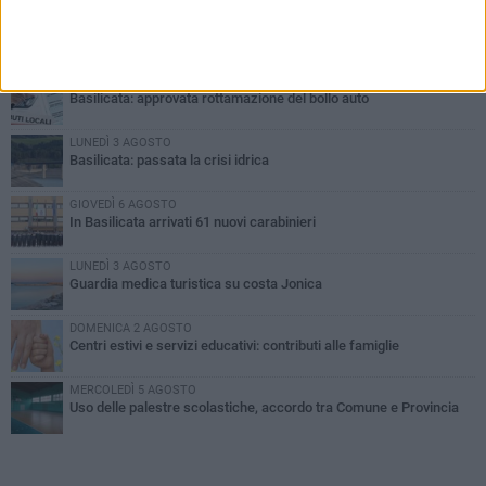
PIÙ LETTI QUESTA SETTIMANA
MARTEDÌ 4 AGOSTO
Basilicata: approvata rottamazione del bollo auto
LUNEDÌ 3 AGOSTO
Basilicata: passata la crisi idrica
GIOVEDÌ 6 AGOSTO
In Basilicata arrivati 61 nuovi carabinieri
LUNEDÌ 3 AGOSTO
Guardia medica turistica su costa Jonica
DOMENICA 2 AGOSTO
Centri estivi e servizi educativi: contributi alle famiglie
MERCOLEDÌ 5 AGOSTO
Uso delle palestre scolastiche, accordo tra Comune e Provincia