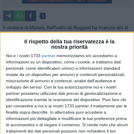
5
Il sindaco di Matera, Raffaello de Ruggieri ha ricevuto ieri al
Comune,il Console Generale degli Stati Uniti d'America a
Il rispetto della tua riservatezza è la
Napoli, Mary Avery. La rappresentante del Governo degli Usa
nostra priorità
è in visita istituzionale in Basilicata dopo essersi insediata
Noi e i nostri 1733
partner
memorizziamo e/o accediamo a
nella sua carica nel settembre del 2019.
informazioni su un dispositivo, come i cookie, e trattiamo dati
personali, come identificatori univoci e informazioni standard
De Ruggieri ha illustrato al Console il legame culturale,
inviate da un dispositivo per annunci e contenuti personalizzati,
economico e sociale molto forte che esiste tra la città di
misurazione di annunci e contenuti, analisi dell'audience e
Matera e gli Stati Uniti. "Da La Martella – ha spiegato il
sviluppo dei servizi.
Con la tua autorizzazione noi e i nostri
Sindaco - edificata con i fondi del Piano Marshall, passando
partner possiamo utilizzare dati precisi di geolocalizzazione e
per le produzioni cinematografiche che hanno valorizzato i
identificazione tramite la scansione del dispositivo. Puoi fare clic
per consentire a noi e ai nostri 1733 partner il trattamento per le
nostri luoghi, per finire alla collaborazione scientifica e
finalità sopra descritte. In alternativa puoi accedere a
tecnologica che vede il centro spaziale Colombo come
informazioni più dettagliate e modificare le tue preferenze prima
elemento cardine di questa alleanza, Matera e gli Usa hanno
di acconsentire o di negare il consenso.
Si rende noto che alcuni
un cordone ombelicale che li lega profondamente. Proprio
trattamenti dei dati personali possono non richiedere il tuo