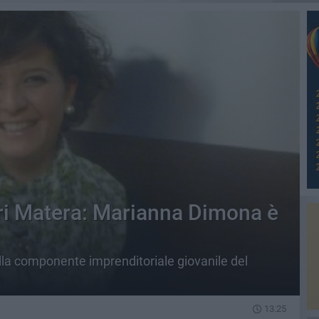
ri Matera: Marianna Dimona è
lla componente imprenditoriale giovanile del
13.25