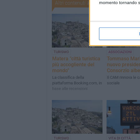
Altri contenuti a tema
momento tornando su 
TURISMO
ASSOCIAZIONI
Matera "città turistica
Tommaso Mari
più accogliente del
nuovo presiden
mondo"
Consorzio albe
La classifica della
Il CAM rinnova le c
piattaforma Booking.com, in
sociale
base alle recensioni
TURISMO
VITA DI CITTÀ