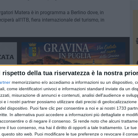
gatori Matera è in programma a Berlino dove, in
ciperà all'ITB, fiera internazionale del turismo, in
l rispetto della tua riservatezza è la nostra prior
artner
memorizziamo e/o accediamo a informazioni su un dispositivo, c
ali, come identificatori univoci e informazioni standard inviate da un di
zzati, misurazione di annunci e contenuti, analisi dell'audience e svilupp
i e i nostri partner possiamo utilizzare dati precisi di geolocalizzazione 
del dispositivo. Puoi fare clic per consentire a noi e ai nostri 1733 partn
critte. In alternativa puoi accedere a informazioni più dettagliate e modif
acconsentire o di negare il consenso.
Si rende noto che alcuni trattamen
e il tuo consenso, ma hai il diritto di opporti a tale trattamento. Le tue
 questo sito web. Puoi modificare le tue preferenze o revocare il conse