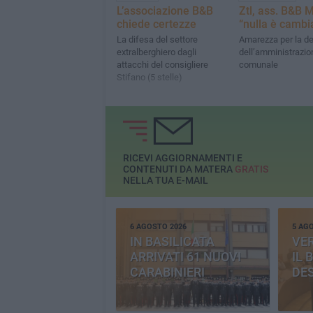
L’associazione B&B
Ztl, ass. B&B 
chiede certezze
“nulla è cambi
La difesa del settore
Amarezza per la d
extralberghiero dagli
dell’amministrazio
attacchi del consigliere
comunale
Stifano (5 stelle)
RICEVI AGGIORNAMENTI E
CONTENUTI DA MATERA
GRATIS
NELLA TUA E-MAIL
6 AGOSTO 2026
5 AG
IN BASILICATA
VE
ARRIVATI 61 NUOVI
IL 
CARABINIERI
DE