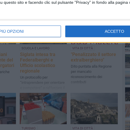
questo sito e facendo clic sul pulsante "Privacy" in fondo alla pagina
PIÙ OPZIONI
ACCETTO
PI
SCUOLA E LAVORO
VITA DI CITTÀ
ani
Siglata intesa tra
"Penalizzato il settore
te del
Federalberghi e
extralberghiero"
rgatori
Ufficio scolastico
Dito puntata alla Regione
regionale
per mancato
ariche
riconoscimento dei
Un protocollo per
contributi
“intraprendere per orientare
e competere” e rafforzare il
legame albergo- scuola
TURISMO
VITA DI CITTÀ