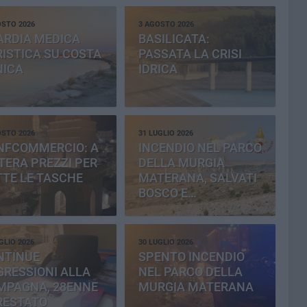
OSTO 2026
3 AGOSTO 2026
ARDIA MEDICA
BASILICATA:
ISTICA SU COSTA
PASSATA LA CRISI
NICA
IDRICA
OSTO 2026
31 LUGLIO 2026
NFCOMMERCIO: A
INCENDIO NEL PARCO
ERA PREZZI PER
DELLA MURGIA
TE LE TASCHE
MATERANA, SALVATI
BOSCO E
CEMENTERIA
GLIO 2026
30 LUGLIO 2026
NTINUE
SPENTO INCENDIO
RESSIONI ALLA
NEL PARCO DELLA
MPAGNA, 28ENNE
MURGIA MATERANA
RESTATO