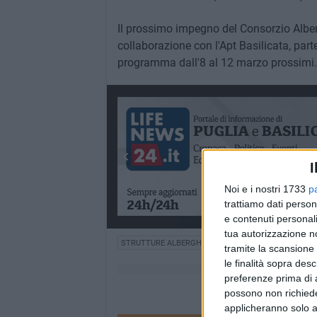
Il prossimo impegno del Consorzio Alber
collaborazione con l'Apt Basilicata, parte
programma dall'8 al 12 marzo prossimi.
I
Noi e i nostri 1733
p
trattiamo dati person
e contenuti personali
tua autorizzazione no
STRUTTURE ALBERGHIERE
tramite la scansione 
le finalità sopra des
preferenze prima di 
possono non richieder
applicheranno solo a