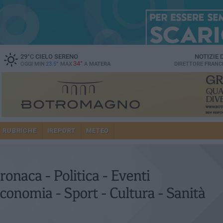
29
°C
CIELO SERENO
NOTIZIE
34°
OGGI MIN
23.5°
MAX
A
MATERA
DIRETTORE
FRANC
RUBRICHE
IREPORT
METEO