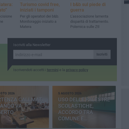
Matera:
Turismo covid free,
I b&b sul piede di
ato”
iniziati i tamponi
guerra
ecisione
Per gli operatori dei b&b.
L’associazione lamenta
ne
Monitoraggio iniziato a
disparità di trattamento.
Matera
Polemica sulle Ztl
Iscriviti alla Newsletter
Iscriviti
Iscrivendoti accetti i
termini
e la
privacy policy
OSTO 2026
5 AGOSTO 2026
RTENZA CALLMAT,
USO DELLE PALESTRE
BANDO VA
SCOLASTICHE,
SERTO
ACCORDO TRA
COMUNE E
PROVINCIA