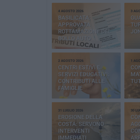
4 AGOSTO 2026
3 AG
BASILICATA:
GU
APPROVATA
TUR
ROTTAMAZIONE DEL
JO
BOLLO AUTO
2 AGOSTO 2026
1 AG
CENTRI ESTIVI E
CO
SERVIZI EDUCATIVI:
MAT
CONTRIBUTI ALLE
TUT
FAMIGLIE
31 LUGLIO 2026
30 LU
EROSIONE DELLA
CO
COSTA: SERVONO
AGG
INTERVENTI
CO
IMMEDIATI
AR