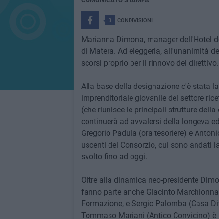
COMUNICATO STAMPA
3
CONDIVISIONI
Marianna Dimona, manager dell'Hotel del
di Matera. Ad eleggerla, all'unanimità dei
scorsi proprio per il rinnovo del direttivo.
Alla base della designazione c'è stata 
imprenditoriale giovanile del settore ri
(che riunisce le principali strutture dell
continuerà ad avvalersi della longeva ed 
Gregorio Padula (ora tesoriere) e Antoni
uscenti del Consorzio, cui sono andati la 
svolto fino ad oggi.
Oltre alla dinamica neo-presidente Dimo
fanno parte anche Giacinto Marchionna (
Formazione, e Sergio Palomba (Casa Div
Tommaso Mariani (Antico Convicino) è i