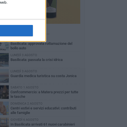
 web.
Ù LETTI QUESTA SETTIMANA
MARTEDÌ 4 AGOSTO
Basilicata: approvata rottamazione del
bollo auto
LUNEDÌ 3 AGOSTO
Basilicata: passata la crisi idrica
LUNEDÌ 3 AGOSTO
Guardia medica turistica su costa Jonica
SABATO 1 AGOSTO
Confcommercio: a Matera prezzi per tutte
le tasche
DOMENICA 2 AGOSTO
Centri estivi e servizi educativi: contributi
alle famiglie
GIOVEDÌ 6 AGOSTO
In Basilicata arrivati 61 nuovi carabinieri