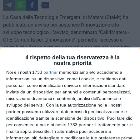
22
La Casa delle Tecnologie Emergenti di Matera (CteMt) ha
pubblicato un avviso per sostenere l'innovazione e lo
sviluppo tecnologico. L'avviso, denominato "Call4Matera -
CTE Comunità per L'innovazione", permette l'accesso a
contributi a fondo perduto riservati a società già costituite
(anche in fase di startup, pmi) professionisti e imprese
Il rispetto della tua riservatezza è la
individuali per la realizzazione di programmi d'investimento
nostra priorità
innovativi. Il bando finanzia progetti con un importo
Noi e i nostri 1733
partner
memorizziamo e/o accediamo a
complessivo di spese ammissibili compreso tra 15.000 e
informazioni su un dispositivo, come i cookie, e trattiamo dati
45.000 euro.
personali, come identificatori univoci e informazioni standard
inviate da un dispositivo per annunci e contenuti personalizzati,
misurazione di annunci e contenuti, analisi dell'audience e
È previsto un contributo in conto capitale pari al 60% delle
sviluppo dei servizi.
Con la tua autorizzazione noi e i nostri
spese totali, che può aumentare fino all'80%. Le domande
partner possiamo utilizzare dati precisi di geolocalizzazione e
devono essere presentate dal 5 maggio 2025 ore 10:00 al 9
identificazione tramite la scansione del dispositivo. Puoi fare clic
maggio 2025 alle ore 13:00. L'avviso è pubblicato sul sito:
per consentire a noi e ai nostri 1733 partner il trattamento per le
www.ctematera.it
finalità sopra descritte. In alternativa puoi accedere a
informazioni più dettagliate e modificare le tue preferenze prima