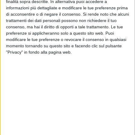
finalità sopra descritte. In alternativa puoi accedere a
informazioni più dettagliate e modificare le tue preferenze prima
''Si tratta di 10 milioni di euro che COFIDI.IT si è aggiudicata
di acconsentire o di negare il consenso.
Si rende noto che alcuni
che produrranno un effetto moltiplicatore di grande portata
trattamenti dei dati personali possono non richiedere il tuo
per i finanziamenti alle imprese - sostiene la Direttrice
consenso, ma hai il diritto di opporti a tale trattamento. Le tue
preferenze si applicheranno solo a questo sito web. Puoi
Generale COFIDI.IT Teresa Pellegrino - Con la dotazione
modificare le tue preferenze o revocare il consenso in qualsiasi
finanziaria del Fondo di garanzia mutualistica 2021- 2027
momento tornando su questo sito e facendo clic sul pulsante
della Regione Puglia garantiremo alle imprese che operano
"Privacy" in fondo alla pagina web.
in Puglia finanziamenti fino a 1.500.000 di euro, per
investimenti e attivo circolante alle migliori condizioni
creditizie grazie alle convenzioni con gli Istituti di Credito",
garanzie che possono coprire spese relative a scorte di
materie prime, prodotti finiti e altre necessità operative.
La Direttrice Generale ricordando i numeri rilevanti ottenuti
da COFIDI.IT nella precedente programmazione rilancia:
"Siamo certi di replicare anche questa volta gli ottimi risultati
in ordine di finanziamenti erogati con la nostra garanzia.
Mettiamo, come sempre, la nostra solidità patrimoniale,