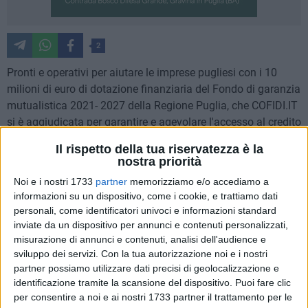
2
Pronti e operativi per aiutare le imprese pugliesi con i 10
milioni di euro di dotazione finanziaria del Fondo di garanzia
mutualistica 2021- 2027 della Regione Puglia, che COFIDI.IT
si è aggiudicata per garantire e agevolare l'accesso al credito
delle imprese professionisti pugliesi. A COFIDI.IT, società
Il rispetto della tua riservatezza è la
cooperativa del sistema CNA, prima in graduatoria tra i
nostra priorità
confidi partecipanti, sono state assegnate le risorse messe a
Noi e i nostri 1733
partner
memorizziamo e/o accediamo a
bando con avviso pubblico della Regione Puglia -
informazioni su un dispositivo, come i cookie, e trattiamo dati
Assessorato allo Sviluppo Economico, che consentiranno
personali, come identificatori univoci e informazioni standard
alle Pmi di ottenere finanziamenti bancari agevolati con la
inviate da un dispositivo per annunci e contenuti personalizzati,
garanzia COFIDI.IT fino all'80%, sostenute dal FESR-FSE+
misurazione di annunci e contenuti, analisi dell'audience e
2021-2027. Asse Prioritario I - "Competitività e Innovazione" -
sviluppo dei servizi.
Con la tua autorizzazione noi e i nostri
partner possiamo utilizzare dati precisi di geolocalizzazione e
O.S. 1.3 - Azione 1.11 "Interventi di accesso al credito e
identificazione tramite la scansione del dispositivo. Puoi fare clic
finanza innovativa" – Sub Azione 1.11.1 "Sistema delle
per consentire a noi e ai nostri 1733 partner il trattamento per le
garanzie .pubbliche".