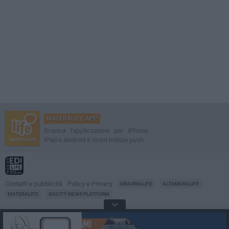
MATERALIFE APP
Scarica l'applicazione per iPhone,
iPad e Android e ricevi notizie push
Contatti e pubblicità
Policy e Privacy
GRAVINALIFE
ALTAMURALIFE
MATERALIFE
GOCITY NEWS PLATFORM
Notizie da
Matera
Direttore
Francesco Dipalo
© 2001-2026 Edilife. Tutti i diritti riservati. Nessuna parte di questo sito può