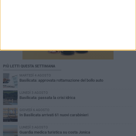
PIÙ LETTI QUESTA SETTIMANA
MARTEDÌ 4 AGOSTO
Basilicata: approvata rottamazione del bollo auto
LUNEDÌ 3 AGOSTO
Basilicata: passata la crisi idrica
GIOVEDÌ 6 AGOSTO
In Basilicata arrivati 61 nuovi carabinieri
LUNEDÌ 3 AGOSTO
Guardia medica turistica su costa Jonica