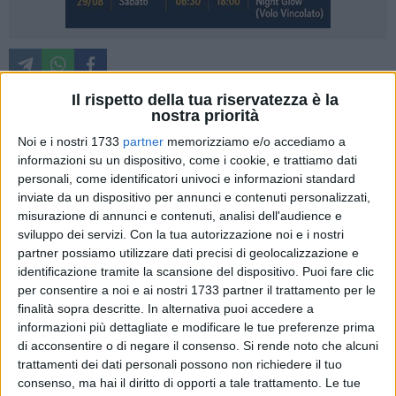
Contro il dissesto idrogeologico in arrivo, in Basilicata, circa
Il rispetto della tua riservatezza è la
nostra priorità
30 milioni di euro. La notizia è stata comunicata dal
viceministro all'Ambiente e alla Sicurezza Energetica, Vannia
Noi e i nostri 1733
partner
memorizziamo e/o accediamo a
informazioni su un dispositivo, come i cookie, e trattiamo dati
Gava. Individuate le quattro azioni prioritarie che saranno
personali, come identificatori univoci e informazioni standard
finanziate: 17,5 milioni di euro serviranno per interventi di
inviate da un dispositivo per annunci e contenuti personalizzati,
realizzazione di barriere sul litorale di Rotondella; 7,5 milioni
misurazione di annunci e contenuti, analisi dell'audience e
di euro per lavori di consolidamento di zona Santa Lucia –
sviluppo dei servizi.
Con la tua autorizzazione noi e i nostri
Via Olmi a Ferrandina; 3,7 milioni di euro per interventi di
partner possiamo utilizzare dati precisi di geolocalizzazione e
mitigazione idrogeologica e valorizzazione ambientale del
identificazione tramite la scansione del dispositivo. Puoi fare clic
Vallone Costantinopoli a Lavello; infine, 1,5 milioni di euro
per consentire a noi e ai nostri 1733 partner il trattamento per le
finalità sopra descritte. In alternativa puoi accedere a
per lavori di consolidamento di piazza del Plebiscito a
informazioni più dettagliate e modificare le tue preferenze prima
Savoia di Lucania e sistemazione del Vallone Giardini.
di acconsentire o di negare il consenso.
Si rende noto che alcuni
trattamenti dei dati personali possono non richiedere il tuo
"Una notizia che aspettavamo e che sapevamo sarebbe
consenso, ma hai il diritto di opporti a tale trattamento. Le tue