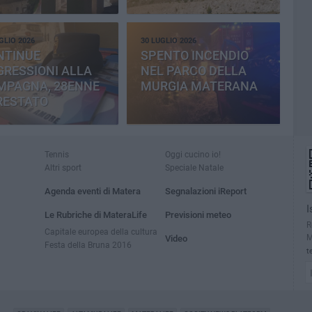
CEMENTERIA
GLIO 2026
30 LUGLIO 2026
NTINUE
SPENTO INCENDIO
RESSIONI ALLA
NEL PARCO DELLA
MPAGNA, 28ENNE
MURGIA MATERANA
RESTATO
Tennis
Oggi cucino io!
Altri sport
Speciale Natale
Agenda eventi di Matera
Segnalazioni iReport
I
Le Rubriche di MateraLife
Previsioni meteo
R
Capitale europea della cultura
M
Video
Festa della Bruna 2016
t