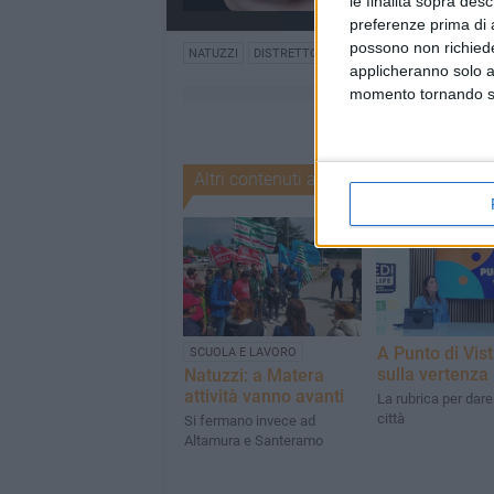
le finalità sopra des
preferenze prima di 
possono non richieder
NATUZZI
DISTRETTO SALOTTO
applicheranno solo a
momento tornando su 
Altri contenuti a tema
A Punto di Vis
SCUOLA E LAVORO
sulla vertenza
Natuzzi: a Matera
attività vanno avanti
La rubrica per dare
città
Si fermano invece ad
Altamura e Santeramo