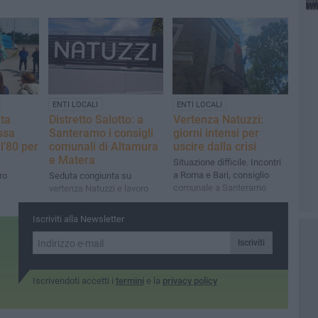
ENTI LOCALI
ENTI LOCALI
nta
Distretto Salotto: a
Vertenza Natuzzi:
ssa
Santeramo i consigli
giorni intensi per
l’80 per
comunali di Altamura
uscire dalla crisi
e Matera
Situazione difficile. Incontri
a Roma e Bari, consiglio
ro
Seduta congiunta su
comunale a Santeramo
vertenza Natuzzi e lavoro
Iscriviti alla Newsletter
Iscriviti
Iscrivendoti accetti i
termini
e la
privacy policy