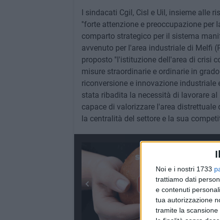
I sindacati Cgil, Cisl e Uil, insieme alle 
''forte attenzione e preoccupazione per l
comparto strategico per il sistema manifa
avvenuto per l'area industriale di Melfi 
proposto ''l'istituzione dell'area di cri
misure straordinarie e ordinarie in grad
riconversione e innovazione industriale 
stata ribadita la necessità di lavorare al 
capace di valorizzare l'area distrettual
la centralità del settore e la sua competi
I
Noi e i nostri 1733
p
trattiamo dati person
e contenuti personali
tua autorizzazione no
tramite la scansione 