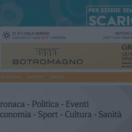
31.5
°C
CIELO SERENO
NOTIZIE
33.5°
OGGI MIN
23°
MAX
A
MATERA
DIRETTORE
FRANC
RUBRICHE
IREPORT
METEO