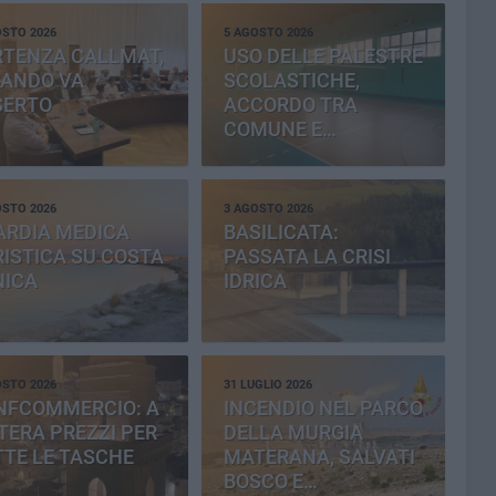
OSTO 2026
5 AGOSTO 2026
RTENZA CALLMAT,
USO DELLE PALESTRE
BANDO VA
SCOLASTICHE,
SERTO
ACCORDO TRA
COMUNE E
PROVINCIA
OSTO 2026
3 AGOSTO 2026
ARDIA MEDICA
BASILICATA:
ISTICA SU COSTA
PASSATA LA CRISI
NICA
IDRICA
OSTO 2026
31 LUGLIO 2026
NFCOMMERCIO: A
INCENDIO NEL PARCO
ERA PREZZI PER
DELLA MURGIA
TE LE TASCHE
MATERANA, SALVATI
BOSCO E