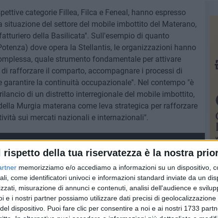
rispettive categorie Fillea, Filca e Feneal, hanno espresso
a situazione del settore del mobile imbottito del Materano,
tturiero della Basilicata''. Sull'esempio di quanto
(Potenza) dove opera la Stellantis, le organizzazioni hanno
si complessa, quale strumento fondamentale per attivare
o di rafforzare il comparto, accompagnare i processi di
e garantire la continuità occupazionale''. Nel contempo "è
rilancio di un distretto interregionale del mobile imbottito,
e della Murgia materana come leva strategica per rafforzare
tività sui mercati nazionali e internazionali".
l rispetto della tua riservatezza è la nostra prior
artner
memorizziamo e/o accediamo a informazioni su un dispositivo, c
ali, come identificatori univoci e informazioni standard inviate da un di
zzati, misurazione di annunci e contenuti, analisi dell'audience e svilupp
i e i nostri partner possiamo utilizzare dati precisi di geolocalizzazione 
del dispositivo. Puoi fare clic per consentire a noi e ai nostri 1733 partn