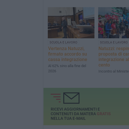
SCUOLA E LAVORO
SCUOLA E LAVORO
Vertenza Natuzzi,
Natuzzi: respi
firmato accordo su
proposta di ca
cassa integrazione
integrazione al
cento
Al 62% sino alla fine del
2026
Incontro al Ministe
RICEVI AGGIORNAMENTI E
CONTENUTI DA MATERA
GRATIS
NELLA TUA E-MAIL