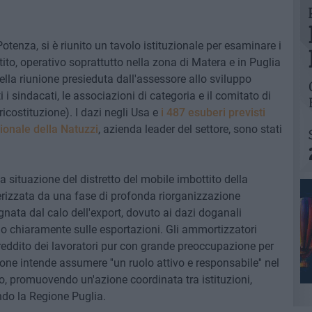
otenza, si è riunito un tavolo istituzionale per esaminare i
to, operativo soprattutto nella zona di Matera e in Puglia
Nella riunione presieduta dall'assessore allo sviluppo
 sindacati, le associazioni di categoria e il comitato di
 ricostituzione). I dazi negli Usa e
i 487 esuberi previsti
ionale della Natuzzi
, azienda leader del settore, sono stati
a situazione del distretto del mobile imbottito della
terizzata da una fase di profonda riorganizzazione
gnata dal calo dell'export, dovuto ai dazi doganali
no chiaramente sulle esportazioni. Gli ammortizzatori
 reddito dei lavoratori pur con grande preoccupazione per
ione intende assumere ''un ruolo attivo e responsabile'' nel
to, promuovendo un'azione coordinata tra istituzioni,
ndo la Regione Puglia.