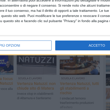
critte. In alternativa puoi accedere a informazioni più dettagliate e modif
acconsentire o di negare il consenso.
Si rende noto che alcuni trattamen
e il tuo consenso, ma hai il diritto di opporti a tale trattamento. Le tue
 questo sito web. Puoi modificare le tue preferenze o revocare il conse
questo sito e facendo clic sul pulsante "Privacy" in fondo alla pagina
PI
PIÙ OPZIONI
ACCETTO
ta focus
SCUOLA E LAVORO
SCUOLA E LAVORO
 Natuzzi
Vertenza Natuzzi: non
Vertenza Natuzzi, tutti
chiude sito di Matera
gli stabilimenti a
 voce alla
rischio
Invece stop in stabilimenti
di Altamura e Santeramo
I sindacati temono
trasferimento produzioni
all'estero