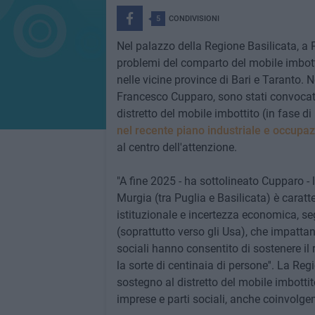
5
CONDIVISIONI
Nel palazzo della Regione Basilicata, a P
problemi del comparto del mobile imbotti
nelle vicine province di Bari e Taranto. 
Francesco Cupparo, sono stati convocati i
distretto del mobile imbottito (in fase di
nel recente piano industriale e occupaz
al centro dell'attenzione.
"A fine 2025 - ha sottolineato Cupparo - l
Murgia (tra Puglia e Basilicata) è carat
istituzionale e incertezza economica, se
(soprattutto verso gli Usa), che impatta
sociali hanno consentito di sostenere il
la sorte di centinaia di persone''. La Reg
sostegno al distretto del mobile imbotti
imprese e parti sociali, anche coinvolge