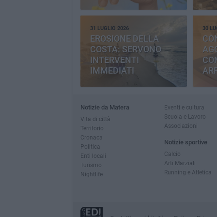
31 LUGLIO 2026
30 LU
EROSIONE DELLA
CO
COSTA: SERVONO
AGG
INTERVENTI
CO
IMMEDIATI
AR
Notizie da Matera
Eventi e cultura
Scuola e Lavoro
Vita di città
Associazioni
Territorio
Cronaca
Notizie sportive
Politica
Calcio
Enti locali
Arti Marziali
Turismo
Running e Atletica
Nightlife