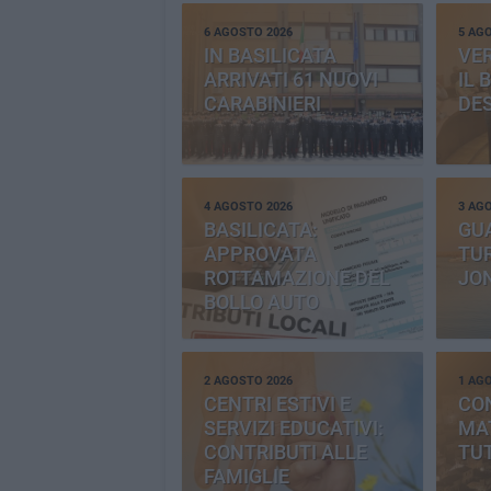
6 AGOSTO 2026
5 AG
IN BASILICATA
VE
ARRIVATI 61 NUOVI
IL 
CARABINIERI
DE
4 AGOSTO 2026
3 AG
BASILICATA:
GU
APPROVATA
TUR
ROTTAMAZIONE DEL
JO
BOLLO AUTO
2 AGOSTO 2026
1 AG
CENTRI ESTIVI E
CO
SERVIZI EDUCATIVI:
MAT
CONTRIBUTI ALLE
TUT
FAMIGLIE