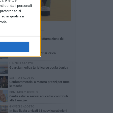
icare le tue
ti dei dati personali
 preferenze si
nso in qualsiasi
 web.
Ù LETTI QUESTA SETTIMANA
MARTEDÌ 4 AGOSTO
Basilicata: approvata rottamazione del
bollo auto
LUNEDÌ 3 AGOSTO
Basilicata: passata la crisi idrica
LUNEDÌ 3 AGOSTO
Guardia medica turistica su costa Jonica
SABATO 1 AGOSTO
Confcommercio: a Matera prezzi per tutte
le tasche
DOMENICA 2 AGOSTO
Centri estivi e servizi educativi: contributi
alle famiglie
GIOVEDÌ 6 AGOSTO
In Basilicata arrivati 61 nuovi carabinieri