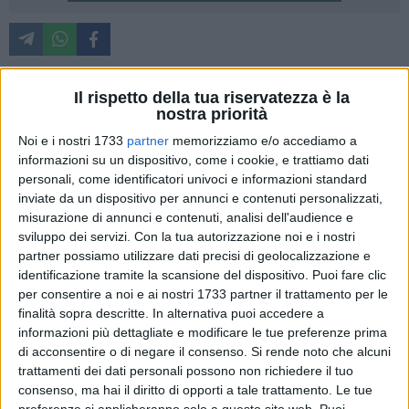
Tempi difficili per l'economia lucana.
Il rispetto della tua riservatezza è la
nostra priorità
Secondo i dati forniti da Prometeia e diffusi da Unioncamere
Basilicata nel primo semestre del 2013 in tutta le regione è
Noi e i nostri 1733
partner
memorizziamo e/o accediamo a
informazioni su un dispositivo, come i cookie, e trattiamo dati
stato registrato un peggioramento dello scenario
personali, come identificatori univoci e informazioni standard
congiunturale.
inviate da un dispositivo per annunci e contenuti personalizzati,
"La riduzione reale del Pil regionale per il 2013 – si legge
misurazione di annunci e contenuti, analisi dell'audience e
nella nota diffusa da Unioncamere- è stata ampliata rispetto
sviluppo dei servizi.
Con la tua autorizzazione noi e i nostri
alle stime di maggio e portata dal -2,5 al -2,9%;
partner possiamo utilizzare dati precisi di geolocalizzazione e
contemporaneamente, la modestissima ripresa attesa per il
identificazione tramite la scansione del dispositivo. Puoi fare clic
2014 (+0,3%) è stata ridotta ad appena il +0,1%. In termini
per consentire a noi e ai nostri 1733 partner il trattamento per le
finalità sopra descritte. In alternativa puoi accedere a
assoluti, il Pil stabilirà il nuovo "minimo" dall'inizio della crisi,
informazioni più dettagliate e modificare le tue preferenze prima
attestandosi sui livelli di 15 anni fa".
di acconsentire o di negare il consenso.
Si rende noto che alcuni
trattamenti dei dati personali possono non richiedere il tuo
"Il cedimento dell'economia lucana, purtroppo, risulta molto
consenso, ma hai il diritto di opporti a tale trattamento. Le tue
più accentuato di quello prospettato per l'economia italiana
preferenze si applicheranno solo a questo sito web. Puoi