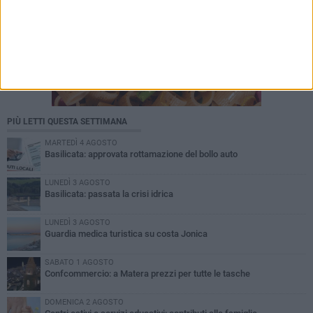
PIÙ LETTI QUESTA SETTIMANA
MARTEDÌ 4 AGOSTO
Basilicata: approvata rottamazione del bollo auto
LUNEDÌ 3 AGOSTO
Basilicata: passata la crisi idrica
LUNEDÌ 3 AGOSTO
Guardia medica turistica su costa Jonica
SABATO 1 AGOSTO
Confcommercio: a Matera prezzi per tutte le tasche
DOMENICA 2 AGOSTO