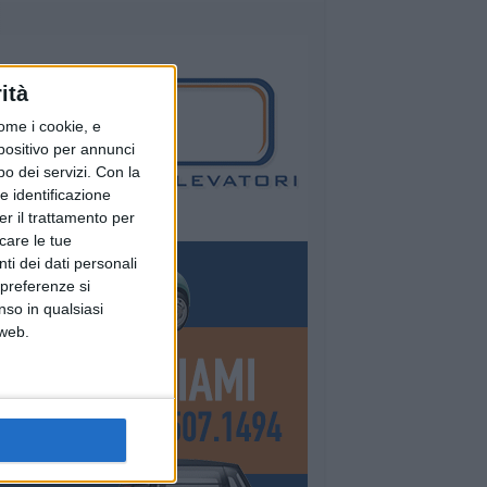
ità
ome i cookie, e
spositivo per annunci
o dei servizi.
Con la
e identificazione
er il trattamento per
icare le tue
ti dei dati personali
 preferenze si
nso in qualsiasi
 web.