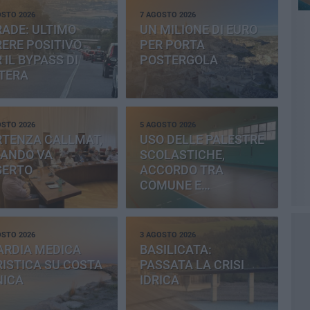
OSTO 2026
7 AGOSTO 2026
ADE: ULTIMO
UN MILIONE DI EURO
ERE POSITIVO
PER PORTA
 IL BYPASS DI
POSTERGOLA
TERA
OSTO 2026
5 AGOSTO 2026
RTENZA CALLMAT,
USO DELLE PALESTRE
BANDO VA
SCOLASTICHE,
SERTO
ACCORDO TRA
COMUNE E
PROVINCIA
OSTO 2026
3 AGOSTO 2026
ARDIA MEDICA
BASILICATA:
ISTICA SU COSTA
PASSATA LA CRISI
NICA
IDRICA