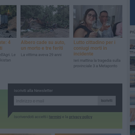
PI
te: 4
Albero cade su auto,
Lutto cittadino per i
ti
un morto e tre feriti
coniugi morti in
incidente
l'Agri. Le
La vittima aveva 29 anni
akistan
Ieri mattina la tragedia sulla
provinciale 3 a Metaponto
Iscriviti alla Newsletter
Iscriviti
Iscrivendoti accetti i
termini
e la
privacy policy