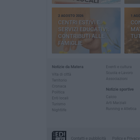
2 AGOSTO 2026
1 AG
CENTRI ESTIVI E
CO
SERVIZI EDUCATIVI:
MAT
CONTRIBUTI ALLE
TUT
FAMIGLIE
Notizie da Matera
Eventi e cultura
Scuola e Lavoro
Vita di città
Associazioni
Territorio
Cronaca
Notizie sportive
Politica
Calcio
Enti locali
Arti Marziali
Turismo
Running e Atletica
Nightlife
Contatti e pubblicità
Policy e Privacy