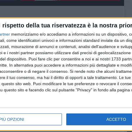
l rispetto della tua riservatezza è la nostra prior
artner
memorizziamo e/o accediamo a informazioni su un dispositivo, c
ali, come identificatori univoci e informazioni standard inviate da un di
zzati, misurazione di annunci e contenuti, analisi dell'audience e svilupp
i e i nostri partner possiamo utilizzare dati precisi di geolocalizzazione 
del dispositivo. Puoi fare clic per consentire a noi e ai nostri 1733 partn
critte. In alternativa puoi accedere a informazioni più dettagliate e modif
acconsentire o di negare il consenso.
Si rende noto che alcuni trattamen
e il tuo consenso, ma hai il diritto di opporti a tale trattamento. Le tue
 questo sito web. Puoi modificare le tue preferenze o revocare il conse
questo sito e facendo clic sul pulsante "Privacy" in fondo alla pagina
l
Incidente mortale
Una fiaccolata per i
o la
sulla strada statale 7
quattro braccianti
morti in incidente
Un uomo ha perso la vita
Organizzata dai sindacati a
Scanzano Jonico
 le
PIÙ OPZIONI
ACCETTO
apontino