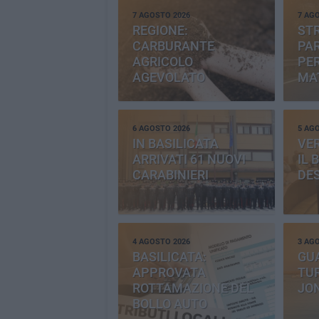
7 AGOSTO 2026
7 AG
REGIONE:
STR
CARBURANTE
PAR
AGRICOLO
PER
AGEVOLATO
MA
6 AGOSTO 2026
5 AG
IN BASILICATA
VE
ARRIVATI 61 NUOVI
IL 
CARABINIERI
DE
4 AGOSTO 2026
3 AG
BASILICATA:
GU
APPROVATA
TUR
ROTTAMAZIONE DEL
JO
BOLLO AUTO