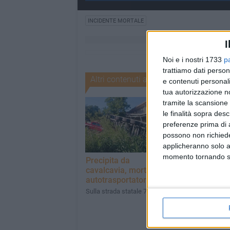
INCIDENTE MORTALE
I
Noi e i nostri 1733
p
trattiamo dati person
Altri contenuti a tema
e contenuti personali
tua autorizzazione no
tramite la scansione 
le finalità sopra des
preferenze prima di 
possono non richieder
applicheranno solo a
momento tornando su 
Precipita da
Stretta contro i
cavalcavia, morto
caporalato dop
autotrasportatore
strage ad
Amendolara
Sulla strada statale 7
Sotto osservazione
campagna del Met