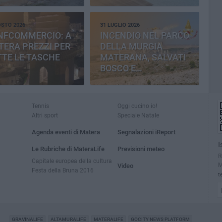
OSTO 2026
31 LUGLIO 2026
NFCOMMERCIO: A
INCENDIO NEL PARCO
ERA PREZZI PER
DELLA MURGIA
TE LE TASCHE
MATERANA, SALVATI
BOSCO E
CEMENTERIA
Tennis
Oggi cucino io!
Altri sport
Speciale Natale
Agenda eventi di Matera
Segnalazioni iReport
I
Le Rubriche di MateraLife
Previsioni meteo
R
Capitale europea della cultura
M
Video
Festa della Bruna 2016
t
GRAVINALIFE
ALTAMURALIFE
MATERALIFE
GOCITY NEWS PLATFORM