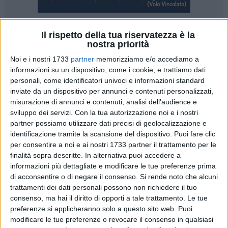
Il rispetto della tua riservatezza è la
4
nostra priorità
Gli stati generali di Fratelli d'Italia della provincia di Matera
Noi e i nostri 1733
partner
memorizziamo e/o accediamo a
hanno incontrato il nuovo coordinatore regionale del partito
informazioni su un dispositivo, come i cookie, e trattiamo dati
ad un mese dalla sua nomina. Piergiorgio Quarto ha, infatti,
personali, come identificatori univoci e informazioni standard
incontrato nella città dei Sassi, presso l'hotel San Domenico,
inviate da un dispositivo per annunci e contenuti personalizzati,
misurazione di annunci e contenuti, analisi dell'audience e
i coordinatori di FdI dei comuni del materano. Un
sviluppo dei servizi.
Con la tua autorizzazione noi e i nostri
appuntamento – sottolineano da Fratelli d'Italia Matera- "che
partner possiamo utilizzare dati precisi di geolocalizzazione e
ha riunito il ricco patrimonio umano e professionale di un
identificazione tramite la scansione del dispositivo. Puoi fare clic
Partito profondamente radicato nel territorio lucano, si è
per consentire a noi e ai nostri 1733 partner il trattamento per le
rivelato un vivace e proficuo laboratorio di idee".
finalità sopra descritte. In alternativa puoi accedere a
informazioni più dettagliate e modificare le tue preferenze prima
Il meeting è stata anche l'occasione per i responsabili
di acconsentire o di negare il consenso.
Si rende noto che alcuni
trattamenti dei dati personali possono non richiedere il tuo
materani del partito per congratularsi e esprimere i propri
consenso, ma hai il diritto di opporti a tale trattamento. Le tue
auguri di buon lavoro al materano Piergiorgio Quarto. Negli
preferenze si applicheranno solo a questo sito web. Puoi
interventi che si sono susseguiti durante il dibattito è emersa
modificare le tue preferenze o revocare il consenso in qualsiasi
la volontà congiunta dei presenti "di intraprendere insieme al