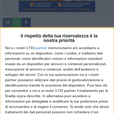
Nel corso del consiglio regionale è saltato il numero legale al
Il rispetto della tua riservatezza è la
momento di approvazione della mozione sull'istituzione
nostra priorità
dell'ostetrica di famiglia e di comunità. Una circostanza che
Noi e i nostri 1733
partner
memorizziamo e/o accediamo a
ha colpito la segretaria materana di Fratelli d'Italia
informazioni su un dispositivo, come i cookie, e trattiamo dati
Annamaria Guerricchio, che ha voluto lasciare un commento
personali, come identificatori univoci e informazioni standard
e una riflessione sull'episodio. Ecco di seguito il testo
inviate da un dispositivo per annunci e contenuti personalizzati,
integrale della nota della segretaria cittadina del partito di
misurazione di annunci e contenuti, analisi dell'audience e
sviluppo dei servizi.
Con la tua autorizzazione noi e i nostri
Giorgio Meloni.
partner possiamo utilizzare dati precisi di geolocalizzazione e
identificazione tramite la scansione del dispositivo. Puoi fare clic
L'istituzione della figura dell'ostetrica di famiglia proposta in
per consentire a noi e ai nostri 1733 partner il trattamento per le
Consiglio Regionale dai consiglieri di Fratelli d'Italia si perde
finalità sopra descritte. In alternativa puoi accedere a
in un nulla di fatto. In Basilicata, la regione dove si registra
informazioni più dettagliate e modificare le tue preferenze prima
da anni un calo costante e inarrestabile delle nascite e che
di acconsentire o di negare il consenso.
Si rende noto che alcuni
per il 2020 segna il record negativo del 10,3 per mille di
trattamenti dei dati personali possono non richiedere il tuo