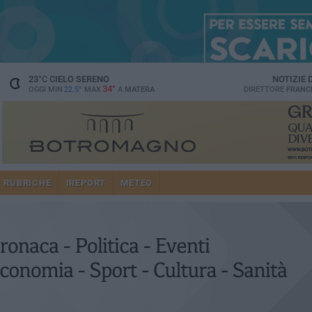
23
°C
CIELO SERENO
NOTIZIE
34°
OGGI MIN
22.5°
MAX
A
MATERA
DIRETTORE
FRANC
RUBRICHE
IREPORT
METEO