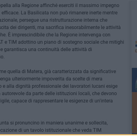
ppella alla Regione affinché eserciti il massimo impegno
 efficace. La Basilicata non può rimanere inerte mentre
zionale, persegue una ristrutturazione interna che
scita dei dirigenti, ma sacrifica inesorabilmente le attività
riche. È imprescindibile che la Regione intervenga con
e TIM adottino un piano di sostegno sociale che mitighi
e garantisca una continuità delle attività di
io.
e quella di Matera, già caratterizzata da significative
venga ulteriormente impoverita da scelte di mera
o e alla dignità professionale dei lavoratori lucani esige
 autorevole da parte delle istituzioni locali, che devono
 vigile, capace di rappresentare le esigenze di un'intera
iunta si pronuncino in maniera unanime e sollecita,
cazione di un tavolo istituzionale che veda TIM