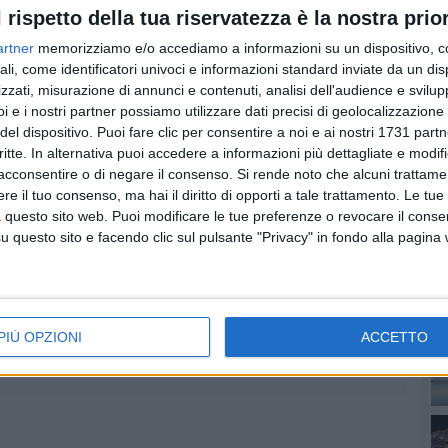
dei posti di lavoro e delle famiglie che da essi dipendono
l rispetto della tua riservatezza è la nostra prior
 un tema accessorio, sacrificabile sull'altare di strategie
artner
memorizziamo e/o accediamo a informazioni su un dispositivo, c
tà del territorio e delle sue persone.
ali, come identificatori univoci e informazioni standard inviate da un di
zzati, misurazione di annunci e contenuti, analisi dell'audience e svilupp
s
PI
i e i nostri partner possiamo utilizzare dati precisi di geolocalizzazione 
del dispositivo. Puoi fare clic per consentire a noi e ai nostri 1731 partn
critte. In alternativa puoi accedere a informazioni più dettagliate e modif
acconsentire o di negare il consenso.
Si rende noto che alcuni trattamen
e il tuo consenso, ma hai il diritto di opporti a tale trattamento. Le tue
 questo sito web. Puoi modificare le tue preferenze o revocare il conse
questo sito e facendo clic sul pulsante "Privacy" in fondo alla pagina
PIÙ OPZIONI
ACCETTO