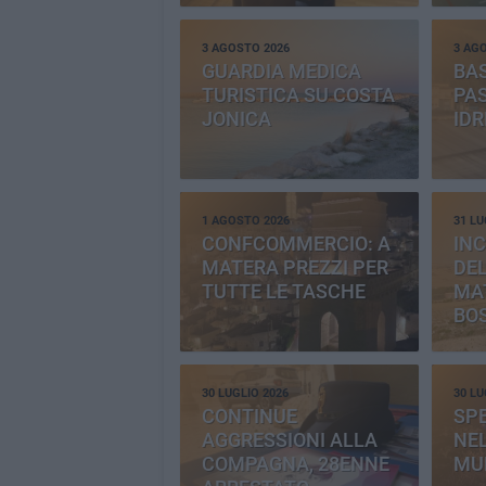
3 AGOSTO 2026
3 AG
GUARDIA MEDICA
BAS
TURISTICA SU COSTA
PAS
JONICA
IDR
1 AGOSTO 2026
31 LU
CONFCOMMERCIO: A
INC
MATERA PREZZI PER
DE
TUTTE LE TASCHE
MA
BO
CE
30 LUGLIO 2026
30 LU
CONTINUE
SP
AGGRESSIONI ALLA
NEL
COMPAGNA, 28ENNE
MU