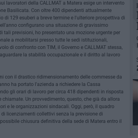
i lavoratori della CALLMAT a Matera esige un intervento
one Basilicata. Con oltre 400 dipendenti attualmente
 di 129 esuberi a breve termine e l'ulteriore prospettiva di
dell'anno configurano una situazione di gravissimo
i tali previsioni, ho presentato una mozione urgente per
ale a mobilitarsi presso tutte le sedi istituzionali,
volo di confronto con TIM, il Governo e CALLMAT stessa,
guardare la stabilità occupazionale e il diritto al lavoro
ni con il drastico ridimensionamento delle commesse da
'anno ha portato l'azienda a richiedere la Cassa
ndo gli orari di lavoro per circa 418 dipendenti in risposta
e chiamate. Un provvedimento, questo, che già da allora
ri e le organizzazioni sindacali. Oggi, però, il quadro
i licenziamenti collettivi senza la previsione di
possibile chiusura definitiva della sede di Matera entro il