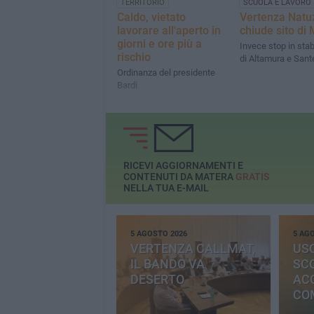
TERRITORIO
SCUOLA E LAVORO
Caldo, vietato
Vertenza Natuz
lavorare all'aperto in
chiude sito di
giorni e ore più a
Invece stop in stab
rischio
di Altamura e San
Ordinanza del presidente
Bardi
RICEVI AGGIORNAMENTI E
CONTENUTI DA MATERA
GRATIS
NELLA TUA E-MAIL
5 AGOSTO 2026
5 AG
VERTENZA CALLMAT,
USO
IL BANDO VA
SC
DESERTO
AC
CO
PR