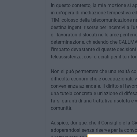
In questo contesto, la mia mozione si a
in un'opera di mediazione tempestiva ed
TIM, colosso della telecomunicazione na
destina ingenti risorse per incentivi all'u
e i lavoratori dislocati nelle aree perife
determinazione, chiedendo che CALLMAT 
l'impatto devastante di queste decisioni 
teleassistenza, così cruciali per il territor
Non si può permettere che una realtà com
difficoltà economiche e occupazionali, 
convenienza aziendale. Il diritto al lavor
una tutela concreta e un'azione di difesa
farsi garanti di una trattativa risoluta e
comunità.
Auspico, dunque, che il Consiglio e la G
adoperandosi senza riserve per la convo