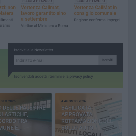
SCUOLA E LAVORO
SCUOLA E LAVORO
zi: non
Vertenza Callmat,
Vertenza CallMat in
 Matera
lavoro garantito sino
consiglio comunale
a settembre
ilimenti
Regione conferma impegni
teramo
Vertice al Ministero a Roma
Iscriviti alla Newsletter
Iscriviti
Iscrivendoti accetti i
termini
e la
privacy policy
OSTO 2026
4 AGOSTO 2026
 DELLE PALESTRE
BASILICATA:
OLASTICHE,
APPROVATA
CORDO TRA
ROTTAMAZIONE DEL
MUNE E
BOLLO AUTO
OVINCIA