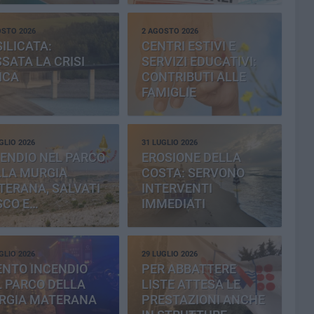
OSTO 2026
2 AGOSTO 2026
ILICATA:
CENTRI ESTIVI E
SATA LA CRISI
SERVIZI EDUCATIVI:
ICA
CONTRIBUTI ALLE
FAMIGLIE
GLIO 2026
31 LUGLIO 2026
ENDIO NEL PARCO
EROSIONE DELLA
LLA MURGIA
COSTA: SERVONO
TERANA, SALVATI
INTERVENTI
SCO E
IMMEDIATI
MENTERIA
GLIO 2026
29 LUGLIO 2026
ENTO INCENDIO
PER ABBATTERE
 PARCO DELLA
LISTE ATTESA LE
RGIA MATERANA
PRESTAZIONI ANCHE