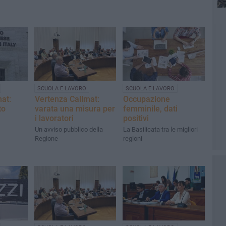
SCUOLA E LAVORO
SCUOLA E LAVORO
at:
Vertenza Callmat:
Occupazione
to
varata una misura per
femminile, dati
i lavoratori
positivi
Un avviso pubblico della
La Basilicata tra le migliori
Regione
regioni