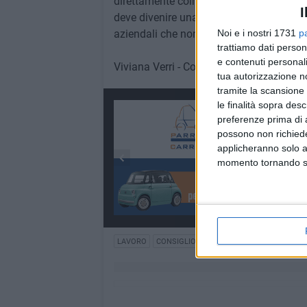
direttamente coinvolta. La salvaguardia 
I
deve divenire una priorità assoluta e non
Noi e i nostri 1731
p
aziendali che non rispondono alle necessi
trattiamo dati person
e contenuti personali
Viviana Verri - Consigliera Regionale M5
tua autorizzazione no
tramite la scansione 
le finalità sopra des
preferenze prima di 
possono non richieder
applicheranno solo a
momento tornando su 
LAVORO
CONSIGLIO REGIONALE
CALLMAT