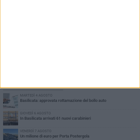
PIÙ LETTI QUESTA SETTIMANA
MARTEDÌ 4 AGOSTO
Basilicata: approvata rottamazione del bollo auto
GIOVEDÌ 6 AGOSTO
In Basilicata arrivati 61 nuovi carabinieri
VENERDÌ 7 AGOSTO
Un milione di euro per Porta Postergola