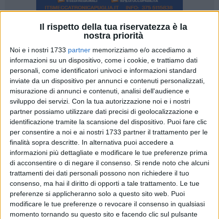
Il rispetto della tua riservatezza è la
1
nostra priorità
Noi e i nostri 1733
partner
memorizziamo e/o accediamo a
Il Consiglio regionale della Basilicata ha respinto la mozione
informazioni su un dispositivo, come i cookie, e trattiamo dati
di sfiducia presentata al presidente della giunta regionale
personali, come identificatori univoci e informazioni standard
Vito Bardi e al governo da lui guidato. Dieci i voti contrari
inviate da un dispositivo per annunci e contenuti personalizzati,
alla mozione e nove quelli favorevoli, due gli assenti tra i
misurazione di annunci e contenuti, analisi dell'audience e
consiglieri.
sviluppo dei servizi.
Con la tua autorizzazione noi e i nostri
partner possiamo utilizzare dati precisi di geolocalizzazione e
Tra i favorevoli anche gli ex leghisti Gianmichele Vizziello e
identificazione tramite la scansione del dispositivo. Puoi fare clic
per consentire a noi e ai nostri 1733 partner il trattamento per le
Massimo Zullino che nei giorni scorsi hanno abbandonato la
finalità sopra descritte. In alternativa puoi accedere a
maggioranza passando al gruppo misto.
informazioni più dettagliate e modificare le tue preferenze prima
di acconsentire o di negare il consenso.
Si rende noto che alcuni
Il dibattito è stato molto lungo ed è durato oltre sei ore. Il
trattamenti dei dati personali possono non richiedere il tuo
documento di sfiducia era stato presentato da dieci
consenso, ma hai il diritto di opporti a tale trattamento. Le tue
consiglieri, di cui otto di opposizione e tra questi non siede
preferenze si applicheranno solo a questo sito web. Puoi
più nell'assise Carmela Carlucci, del Movimento 5 stelle, a
modificare le tue preferenze o revocare il consenso in qualsiasi
momento tornando su questo sito e facendo clic sul pulsante
cui è subentrato Gino Giorgetti che ha ottenuto la ri-