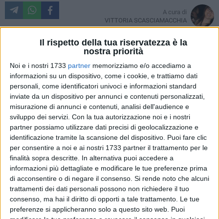
A cura di
VITTORIA SCASCIAMACCHIA
La solidarietà non va in vacanza e diverse associazioni
Il rispetto della tua riservatezza è la
nostra priorità
materane sono pronte a dare il proprio prezioso contributo a
chi ne avrà bisogno anche, e soprattutto, la settimana di
Noi e i nostri 1733
partner
memorizziamo e/o accediamo a
Ferragosto.
informazioni su un dispositivo, come i cookie, e trattiamo dati
personali, come identificatori univoci e informazioni standard
inviate da un dispositivo per annunci e contenuti personalizzati,
La Protezione Civile Ambientale (Aeopc) sezione di Matera
misurazione di annunci e contenuti, analisi dell'audience e
garantisce il proprio supporto su tutto il territorio comunale
sviluppo dei servizi.
Con la tua autorizzazione noi e i nostri
nei giorni più caldi del mese. L'associazione apre le porte a
partner possiamo utilizzare dati precisi di geolocalizzazione e
coloro che sono costretti a trascorrere in solitudine la
identificazione tramite la scansione del dispositivo. Puoi fare clic
settimana di Ferragosto a causa dell'età avanzata o perché
per consentire a noi e ai nostri 1733 partner il trattamento per le
in condizioni di disagio. Quaranta volontari sono pronti ad
finalità sopra descritte. In alternativa puoi accedere a
informazioni più dettagliate e modificare le tue preferenze prima
aiutare gratuitamente persone non autosufficienti nello
di acconsentire o di negare il consenso.
Si rende noto che alcuni
svolgere commissioni quali acquisto di medicinali e generi
trattamenti dei dati personali possono non richiedere il tuo
alimentari, accompagnamento in ospedale e qualsiasi tipo
consenso, ma hai il diritto di opporti a tale trattamento. Le tue
di esigenza si presenti. Il servizio, al momento, è previsto
preferenze si applicheranno solo a questo sito web. Puoi
esclusivamente per la settimana dall'11 al 17 Agosto ma,