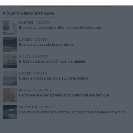
PIÙ LETTI QUESTA SETTIMANA
MARTEDÌ 4 AGOSTO
Basilicata: approvata rottamazione del bollo auto
LUNEDÌ 3 AGOSTO
Basilicata: passata la crisi idrica
GIOVEDÌ 6 AGOSTO
In Basilicata arrivati 61 nuovi carabinieri
LUNEDÌ 3 AGOSTO
Guardia medica turistica su costa Jonica
DOMENICA 2 AGOSTO
Centri estivi e servizi educativi: contributi alle famiglie
MERCOLEDÌ 5 AGOSTO
Uso delle palestre scolastiche, accordo tra Comune e Provincia