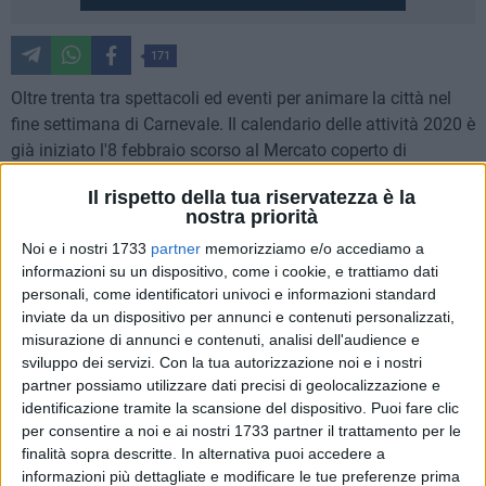
171
Oltre trenta tra spettacoli ed eventi per animare la città nel
fine settimana di Carnevale. Il calendario delle attività 2020 è
già iniziato l'8 febbraio scorso al Mercato coperto di
Campagna amica della Coldiretti, in via Serrao, con una serie
Il rispetto della tua riservatezza è la
di laboratori per bambini e corsi pratici sulla produzione
nostra priorità
della pasta fresca.
Noi e i nostri 1733
partner
memorizziamo e/o accediamo a
informazioni su un dispositivo, come i cookie, e trattiamo dati
Da venerdì 21 a domenica 23 febbraio, Piazza San
personali, come identificatori univoci e informazioni standard
Francesco sarà animata dalla "Festa del cioccolato".
inviate da un dispositivo per annunci e contenuti personalizzati,
misurazione di annunci e contenuti, analisi dell'audience e
Sabato 22 febbraio, nel Villaggio Coldiretti, è previsto
sviluppo dei servizi.
Con la tua autorizzazione noi e i nostri
l'appuntamento con la tradizionale pentolaccia. Nella Villa
partner possiamo utilizzare dati precisi di geolocalizzazione e
identificazione tramite la scansione del dispositivo. Puoi fare clic
Comunale, invece, dalle 17 alle 19 l'associazione "Zio
per consentire a noi e ai nostri 1733 partner il trattamento per le
Ludovico" organizza la rassegna Matera Gioca. In serata,
finalità sopra descritte. In alternativa puoi accedere a
alle 19 nell'Auditorium "R. Gervasio", il concerto del jazz
informazioni più dettagliate e modificare le tue preferenze prima