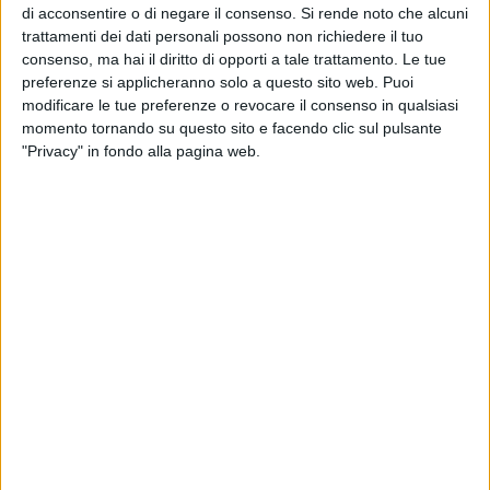
moment ensemble dal titolo "What (is) a Jazz", organizzato
di acconsentire o di negare il consenso.
Si rende noto che alcuni
dalla Società Dante Alighieri.
trattamenti dei dati personali possono non richiedere il tuo
consenso, ma hai il diritto di opporti a tale trattamento. Le tue
Domenica 23 febbraio, la sfilata delle maschere a cavallo
preferenze si applicheranno solo a questo sito web. Puoi
modificare le tue preferenze o revocare il consenso in qualsiasi
che partirà dal piazzale antistante la chiesa di San Paolo
momento tornando su questo sito e facendo clic sul pulsante
alle ore 10, e che percorrerà Via Nazionale, Via Annunziatella,
"Privacy" in fondo alla pagina web.
Via XX Settembre per concludersi in Piazza Vittorio Veneto.
A partire dalle 10.30 e fino alle 19.00 proseguirà la rassegna
Matera Gioca sempre nella Villa comunale.
Nel pomeriggio sipario sul teatro di Pulcinella portato in
scena alle ore 18 in Piazza San Francesco dalla compagnia
Ondadurto Teatro diretta da Adriano Dossi, nell'ambito del
progetto denominato Carnival Show, il carnevale tra teatro,
arte e colori, coordinato da Info Matera Centro.
Lunedì 24 febbraio il Carnival Show prosegue in piazza San
Francesco, a partire dalle ore 16 e fino alle ore 18.45, con lo
spettacolo dei trampolieri e giocolieri, e con il baloon art
show del MIKrocirco Lacaposciuc Asd. Sempre in Piazza