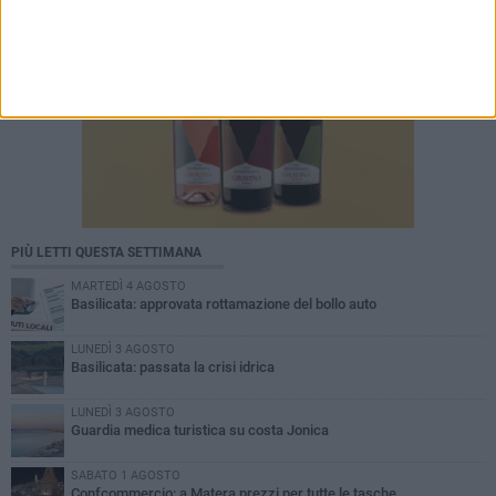
PIÙ LETTI QUESTA SETTIMANA
MARTEDÌ 4 AGOSTO
Basilicata: approvata rottamazione del bollo auto
LUNEDÌ 3 AGOSTO
Basilicata: passata la crisi idrica
LUNEDÌ 3 AGOSTO
Guardia medica turistica su costa Jonica
SABATO 1 AGOSTO
Confcommercio: a Matera prezzi per tutte le tasche