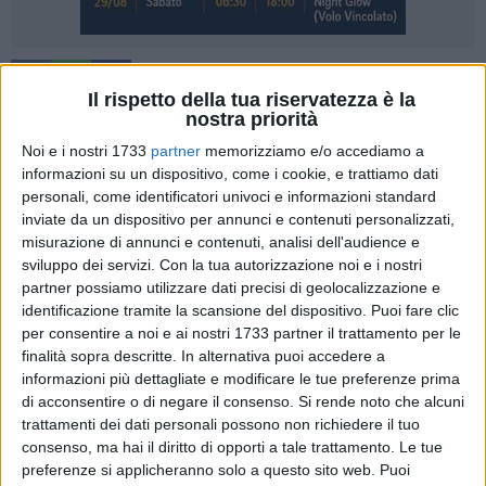
19
Il rispetto della tua riservatezza è la
nostra priorità
Tre ordinanze sono state firmate dal sindaco di Matera,
Raffaello De Ruggieri, con le disposizioni relative alla
festa
Noi e i nostri 1733
partner
memorizziamo e/o accediamo a
dello studente che si terrà domani allo stadio ''XXI Settembre
informazioni su un dispositivo, come i cookie, e trattiamo dati
personali, come identificatori univoci e informazioni standard
- Franco Salerno'', a partire dalle 9.00 e sino alla sera in cui è
inviate da un dispositivo per annunci e contenuti personalizzati,
atteso l'ospite speciale Gue Pequeno
.
misurazione di annunci e contenuti, analisi dell'audience e
sviluppo dei servizi.
Con la tua autorizzazione noi e i nostri
I provvedimenti richiamano la necessità di garantire la
partner possiamo utilizzare dati precisi di geolocalizzazione e
sicurezza e l'incolumità pubblica in previsione di un pubblico
identificazione tramite la scansione del dispositivo. Puoi fare clic
notevole. Un'ordinanza prescrive il divieto di introdurre nello
per consentire a noi e ai nostri 1733 partner il trattamento per le
stadio spray urticanti (
gas oleoresium capsicum
), penne e
finalità sopra descritte. In alternativa puoi accedere a
informazioni più dettagliate e modificare le tue preferenze prima
puntatori laser, valigie, trolley ed involucri ingombranti,
di acconsentire o di negare il consenso.
Si rende noto che alcuni
ombrelli con puntale, aste telescopiche e liquidi
trattamenti dei dati personali possono non richiedere il tuo
infiammabili. Di questi oggetti è vietato l'uso anche entro i
consenso, ma hai il diritto di opporti a tale trattamento. Le tue
300 metri di distanza dallo stadio.
preferenze si applicheranno solo a questo sito web. Puoi