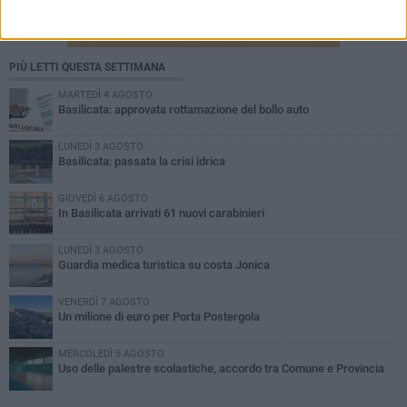
PIÙ LETTI QUESTA SETTIMANA
MARTEDÌ 4 AGOSTO
Basilicata: approvata rottamazione del bollo auto
LUNEDÌ 3 AGOSTO
Basilicata: passata la crisi idrica
GIOVEDÌ 6 AGOSTO
In Basilicata arrivati 61 nuovi carabinieri
LUNEDÌ 3 AGOSTO
Guardia medica turistica su costa Jonica
VENERDÌ 7 AGOSTO
Un milione di euro per Porta Postergola
MERCOLEDÌ 5 AGOSTO
Uso delle palestre scolastiche, accordo tra Comune e Provincia