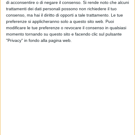
che si era schierata, dopo il ricorso al Tar, anche nella
di acconsentire o di negare il consenso.
Si rende noto che alcuni
richiesta di sospensiva al Consiglio di Stato, dalla parte
trattamenti dei dati personali possono non richiedere il tuo
dell'azienda edile, scegliendo le vie legali contro i cittadini,
consenso, ma hai il diritto di opporti a tale trattamento. Le tue
preferenze si applicheranno solo a questo sito web. Puoi
piuttosto che un passaggio in Consiglio comunale. Infatti, la
modificare le tue preferenze o revocare il consenso in qualsiasi
questione è nata proprio dall'assenza di una scelta
momento tornando su questo sito e facendo clic sul pulsante
democratica. L'assegnazione del Mulino Alvino aveva aperto
"Privacy" in fondo alla pagina web.
alla perequazione verso la ditta Cogem, con la delibera di
Giunta che apportava una variante urbanistica nella zona in
cui è sorto un grande palazzo (al posto della originaria zona
verde prevista).
Il Consiglio di Stato non ha fatto altro che ratificare la
decisione del Tribunale Amministrativo Regionale, che aveva
ribadito la competenza del Consiglio comunale nella
concessione di costruzione in deroga. Inoltre, la sentenza,
oltre che di costi per il ricorso e per l'avvocatura, provoca
un'ulteriore spesa per le casse comunali di 1.500 euro.
A questo punto potrebbero aprirsi diversi scenari tra cui,