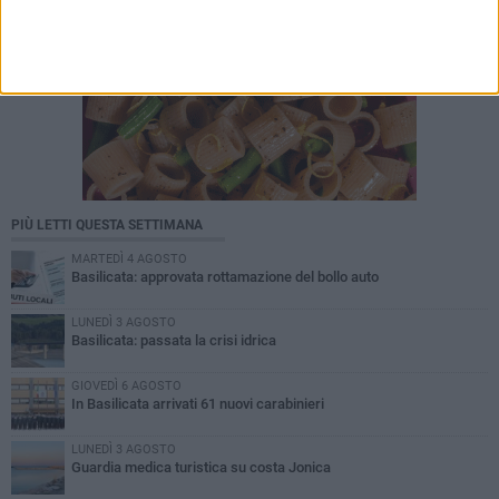
PIÙ LETTI QUESTA SETTIMANA
MARTEDÌ 4 AGOSTO
Basilicata: approvata rottamazione del bollo auto
LUNEDÌ 3 AGOSTO
Basilicata: passata la crisi idrica
GIOVEDÌ 6 AGOSTO
In Basilicata arrivati 61 nuovi carabinieri
LUNEDÌ 3 AGOSTO
Guardia medica turistica su costa Jonica