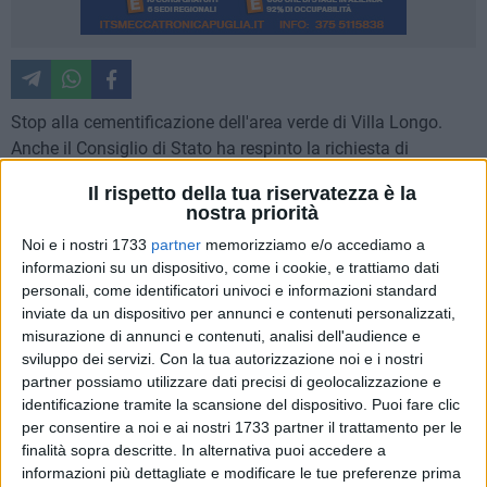
Stop alla cementificazione dell'area verde di Villa Longo.
Anche il Consiglio di Stato ha respinto la richiesta di
sospensiva sulla sentenza del Tar di Basilicata, nella
Il rispetto della tua riservatezza è la
querelle che vede coinvolti il Comune di Matera e la Cogem
nostra priorità
Costruzione Generali Mediterranea Spa contro alcuni
Noi e i nostri 1733
partner
memorizziamo e/o accediamo a
coraggiosi residenti di Villa Longo.
informazioni su un dispositivo, come i cookie, e trattiamo dati
personali, come identificatori univoci e informazioni standard
Dunque, le attività sul palazzo che sta nascendo in quella
inviate da un dispositivo per annunci e contenuti personalizzati,
che doveva essere l'area verde di Villa Longo, all'angolo tra
misurazione di annunci e contenuti, analisi dell'audience e
via dei Bizantini e via Dante, assegnata alla ditta quale
sviluppo dei servizi.
Con la tua autorizzazione noi e i nostri
partner possiamo utilizzare dati precisi di geolocalizzazione e
delocalizzazione dei volumi eccedenti dell'ex Mulino Alvino,
identificazione tramite la scansione del dispositivo. Puoi fare clic
saranno interrotte.
per consentire a noi e ai nostri 1733 partner il trattamento per le
finalità sopra descritte. In alternativa puoi accedere a
Un duro colpo per l'amministrazione comunale di Matera,
informazioni più dettagliate e modificare le tue preferenze prima