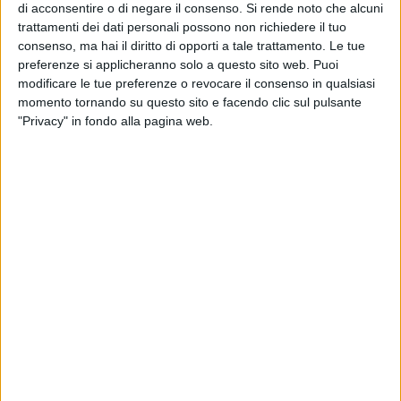
"Obiettivo di questo protocollo – spiega il sindaco – è fare in
di acconsentire o di negare il consenso.
Si rende noto che alcuni
trattamenti dei dati personali possono non richiedere il tuo
modo che Matera assolva al suo ruolo emergente di città-
consenso, ma hai il diritto di opporti a tale trattamento. Le tue
territorio capace di dialogare con i territori vicini e di
preferenze si applicheranno solo a questo sito web. Puoi
rappresentare la forza motrice di sviluppo della Basilicata e
modificare le tue preferenze o revocare il consenso in qualsiasi
dell'area murgiana. La nostra città – prosegue il sindaco –
momento tornando su questo sito e facendo clic sul pulsante
sarà un hub di nuova imprenditorialità, facilitando
"Privacy" in fondo alla pagina web.
l'insediamento di nuove imprese, in particolare quelle del
settore creativo e dell'e-business, sostenendo al tempo
stesso ricerca, alta formazione, innovazione e creazione di
impresa".
Exprivia, società quotata in Borsa italiana con sede centrale
a Molfetta e altre sedi in Italia e all'estero, è impegnata
nell'abilitare il processo di trasformazione digitale di imprese
e pubbliche amministrazioni attraverso soluzioni di
Information Technology. Exprivia è presente a Matera con la
sua controllata ACS Spa, attraverso la quale intende avviare
un centro di competenze nel campo delle produzioni
dell'industria creativa e culturale, oltre che in quello delle