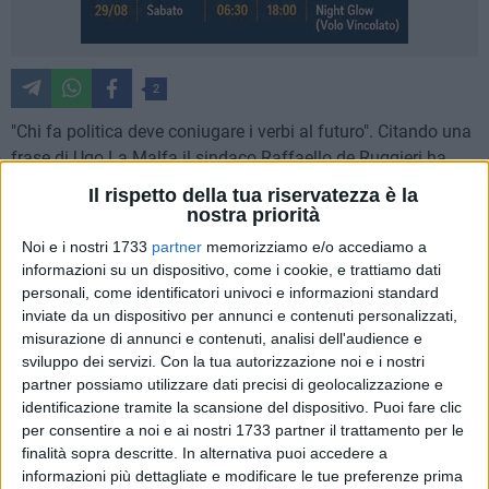
2
"Chi fa politica deve coniugare i verbi al futuro". Citando una
frase di Ugo La Malfa il sindaco Raffaello de Ruggieri ha
firmato un protocollo d'intesa con la Exprivia SpA,
Il rispetto della tua riservatezza è la
rappresentata dal suo presidente Domenico Favuzzi, per una
nostra priorità
sinergia gratuita volta ad avviare un percorso condiviso per
Noi e i nostri 1733
partner
memorizziamo e/o accediamo a
la individuazione, selezione e adozione delle migliori
informazioni su un dispositivo, come i cookie, e trattiamo dati
pratiche finalizzate alla progettazione di soluzioni
personali, come identificatori univoci e informazioni standard
tecnologiche innovative. Numerosi gli ambiti su cui il
inviate da un dispositivo per annunci e contenuti personalizzati,
misurazione di annunci e contenuti, analisi dell'audience e
protocollo d'intesa potrà avere ricadute positive, dai servizi
sviluppo dei servizi.
Con la tua autorizzazione noi e i nostri
digitali per il cittadino in mobilità (informativi, di pagamento,
partner possiamo utilizzare dati precisi di geolocalizzazione e
turistici, sanitari, ecc) ai servizi per lo sviluppo di imprese
identificazione tramite la scansione del dispositivo. Puoi fare clic
creative e culturali da soluzioni per la Smart City e la Smart
per consentire a noi e ai nostri 1733 partner il trattamento per le
Community a tanto altro.
finalità sopra descritte. In alternativa puoi accedere a
informazioni più dettagliate e modificare le tue preferenze prima