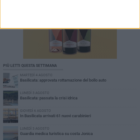
PIÙ LETTI QUESTA SETTIMANA
MARTEDÌ 4 AGOSTO
Basilicata: approvata rottamazione del bollo auto
LUNEDÌ 3 AGOSTO
Basilicata: passata la crisi idrica
GIOVEDÌ 6 AGOSTO
In Basilicata arrivati 61 nuovi carabinieri
LUNEDÌ 3 AGOSTO
Guardia medica turistica su costa Jonica