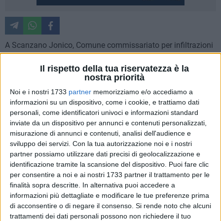
A Scanzano Jonico, Comune commissariato per infiltrazioni
mafiose nel dicembre del 2019, la Prefettura di Matera e la
Il rispetto della tua riservatezza è la
Fondazione Nazionale Antiusura 'Interesse Uomo' Onlus
nostra priorità
hanno firmato un protocollo d'intesa nell'ambito del progetto
Economie di Libertà, finanziato dal Programma Operativo
Noi e i nostri 1733
partner
memorizziamo e/o accediamo a
informazioni su un dispositivo, come i cookie, e trattiamo dati
Legalità- FESR/FSE 2014-2020. E' un atto formale di una
personali, come identificatori univoci e informazioni standard
collaborazione che già vede le istituzioni e diversi animatori
inviate da un dispositivo per annunci e contenuti personalizzati,
di legalità protagonisti nella lotta all'usura e all'estorsione.
misurazione di annunci e contenuti, analisi dell'audience e
sviluppo dei servizi.
Con la tua autorizzazione noi e i nostri
"Economie di Libertà" prevede il rafforzamento della rete
partner possiamo utilizzare dati precisi di geolocalizzazione e
istituzionale di supporto alle attività del progetto, che risulta
identificazione tramite la scansione del dispositivo. Puoi fare clic
fondamentale per fornire un'adeguata assistenza e
per consentire a noi e ai nostri 1733 partner il trattamento per le
finalità sopra descritte. In alternativa puoi accedere a
consulenza, anche nell'accesso ai benefici previsti dalla
informazioni più dettagliate e modificare le tue preferenze prima
normativa a favore delle vittime di usura e di estorsione.
di acconsentire o di negare il consenso.
Si rende noto che alcuni
trattamenti dei dati personali possono non richiedere il tuo