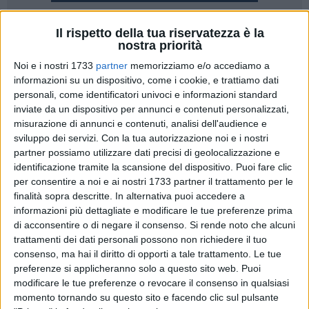
Il rispetto della tua riservatezza è la
10
nostra priorità
Sono oltre 670.000, pari a un valore superiore a 6 milioni di
Noi e i nostri 1733
partner
memorizziamo e/o accediamo a
euro, le confezioni di medicinali donate durante la 26ª
informazioni su un dispositivo, come i cookie, e trattiamo dati
edizione delle Giornate di Raccolta del Farmaco di Banco
personali, come identificatori univoci e informazioni standard
Farmaceutico (10–16 febbraio).
inviate da un dispositivo per annunci e contenuti personalizzati,
misurazione di annunci e contenuti, analisi dell'audience e
sviluppo dei servizi.
Con la tua autorizzazione noi e i nostri
I medicinali sosterranno 2.118 realtà assistenziali
partner possiamo utilizzare dati precisi di geolocalizzazione e
convenzionate con Banco Farmaceutico e aiuteranno
identificazione tramite la scansione del dispositivo. Puoi fare clic
almeno 502.000 persone indigenti.
per consentire a noi e ai nostri 1733 partner il trattamento per le
finalità sopra descritte. In alternativa puoi accedere a
Alla Raccolta hanno partecipato 6.068 farmacie in tutta
informazioni più dettagliate e modificare le tue preferenze prima
Italia, più di 27.300 volontari e oltre 21.300 farmacisti. I
di acconsentire o di negare il consenso.
Si rende noto che alcuni
titolari delle farmacie hanno donato a Banco Farmaceutico
trattamenti dei dati personali possono non richiedere il tuo
consenso, ma hai il diritto di opporti a tale trattamento. Le tue
oltre 910.000 euro.
preferenze si applicheranno solo a questo sito web. Puoi
modificare le tue preferenze o revocare il consenso in qualsiasi
In Basilicata hanno aderito 68 farmacie (50 in provincia di
momento tornando su questo sito e facendo clic sul pulsante
Potenza e 18 in provincia di Matera) e sono state raccolte