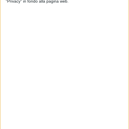
"Privacy" in fondo alla pagina web.
6.881 confezioni (pari a un valore di 61.512 euro) che
contribuiranno a curare le persone aiutate da 24 realtà
assistenziali del territorio regionale.