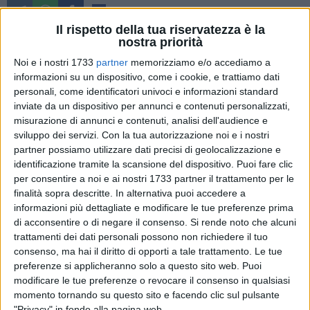
4
Il rispetto della tua riservatezza è la
Giornate molto impegnative per i vigili del fuoco del
nostra priorità
comando provinciale di Matera che ieri e oggi sono
Noi e i nostri 1733
partner
memorizziamo e/o accediamo a
intervenuti per lo spegnimento di diversi incendi che hanno
informazioni su un dispositivo, come i cookie, e trattiamo dati
colpito soprattutto aree di macchia mediterranea, con le
personali, come identificatori univoci e informazioni standard
condizioni climatiche favorevoli delle temperature elevate e
inviate da un dispositivo per annunci e contenuti personalizzati,
del forte vento.
misurazione di annunci e contenuti, analisi dell'audience e
sviluppo dei servizi.
Con la tua autorizzazione noi e i nostri
partner possiamo utilizzare dati precisi di geolocalizzazione e
Oggi a Montalbano Jonico si è verificato l'incendio più
identificazione tramite la scansione del dispositivo. Puoi fare clic
pericoloso che ha richiesto anche l'arrivo di un elicottero per i
per consentire a noi e ai nostri 1733 partner il trattamento per le
lanci estinguenti dall'alto, oltre alle operazioni a terra da
finalità sopra descritte. In alternativa puoi accedere a
parte dei vigili del fuoco e degli operai del Consorzio di
informazioni più dettagliate e modificare le tue preferenze prima
bonifica. Le squadre dei vigili del fuoco sono state
di acconsentire o di negare il consenso.
Si rende noto che alcuni
impegnate anche a Matera in varie località (Venusio, strada
trattamenti dei dati personali possono non richiedere il tuo
consenso, ma hai il diritto di opporti a tale trattamento. Le tue
provinciale 50 verso Gravina in Puglia; Picciano B; in città nel
preferenze si applicheranno solo a questo sito web. Puoi
rione Cappuccini nei pressi di via Casalnuovo) e a Scanzano
modificare le tue preferenze o revocare il consenso in qualsiasi
Jonico. In qualche caso le operazioni sono ancora in corso.
momento tornando su questo sito e facendo clic sul pulsante
"Privacy" in fondo alla pagina web.