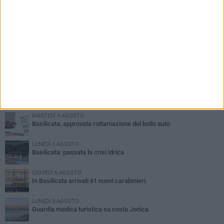
PIÙ LETTI QUESTA SETTIMANA
MARTEDÌ 4 AGOSTO
Basilicata: approvata rottamazione del bollo auto
LUNEDÌ 3 AGOSTO
Basilicata: passata la crisi idrica
GIOVEDÌ 6 AGOSTO
In Basilicata arrivati 61 nuovi carabinieri
LUNEDÌ 3 AGOSTO
Guardia medica turistica su costa Jonica