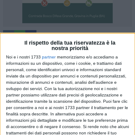
Il rispetto della tua riservatezza è la
Gli allievi della scuola di restauro di Matera, accompagnati
nostra priorità
dai docenti Festa, Montozzi, Santoro, Saccuman,
Noi e i nostri 1733
partner
memorizziamo e/o accediamo a
specializzati nella lavorazione del legno, della pietra e nel
informazioni su un dispositivo, come i cookie, e trattiamo dati
restauro di dipinti, hanno visitato oggi il Museo Laboratorio
personali, come identificatori univoci e informazioni standard
inviate da un dispositivo per annunci e contenuti personalizzati,
della Civiltà Contadina, per una proficua lezione sul campo
misurazione di annunci e contenuti, analisi dell'audience e
alla scoperta di attrezzi, materiali e tecniche d'uso del
sviluppo dei servizi.
Con la tua autorizzazione noi e i nostri
passato.
partner possiamo utilizzare dati precisi di geolocalizzazione e
identificazione tramite la scansione del dispositivo. Puoi fare clic
Gli allievi hanno riservato attenzione alla varietà di strumenti
per consentire a noi e ai nostri 1733 partner il trattamento per le
impiegati nelle diverse attività produttive, che hanno
finalità sopra descritte. In alternativa puoi accedere a
consentito ai maestri artigiani d'un tempo di forgiare con
informazioni più dettagliate e modificare le tue preferenze prima
di acconsentire o di negare il consenso.
Si rende noto che alcuni
passione, costanza e creatività utensili e opere impiegate
trattamenti dei dati personali possono non richiedere il tuo
nelle attività giornaliere e negli opifici.