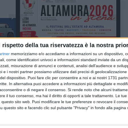
l rispetto della tua riservatezza è la nostra prior
artner
memorizziamo e/o accediamo a informazioni su un dispositivo, c
ali, come identificatori univoci e informazioni standard inviate da un di
zzati, misurazione di annunci e contenuti, analisi dell'audience e svilupp
i e i nostri partner possiamo utilizzare dati precisi di geolocalizzazione 
del dispositivo. Puoi fare clic per consentire a noi e ai nostri 1731 partn
critte. In alternativa puoi accedere a informazioni più dettagliate e modif
acconsentire o di negare il consenso.
Si rende noto che alcuni trattamen
e il tuo consenso, ma hai il diritto di opporti a tale trattamento. Le tue
 questo sito web. Puoi modificare le tue preferenze o revocare il conse
questo sito e facendo clic sul pulsante "Privacy" in fondo alla pagina