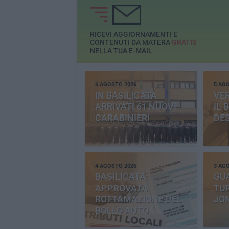
RICEVI AGGIORNAMENTI E
CONTENUTI DA MATERA
GRATIS
NELLA TUA E-MAIL
6 AGOSTO 2026
5 AG
IN BASILICATA
VE
ARRIVATI 61 NUOVI
IL 
CARABINIERI
DE
4 AGOSTO 2026
3 AG
BASILICATA:
GU
APPROVATA
TUR
ROTTAMAZIONE DEL
JO
BOLLO AUTO