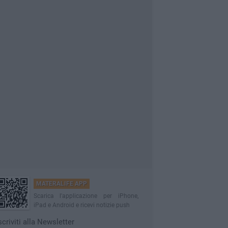
MATERALIFE APP
Scarica l'applicazione per iPhone,
iPad e Android e ricevi notizie push
scriviti alla Newsletter