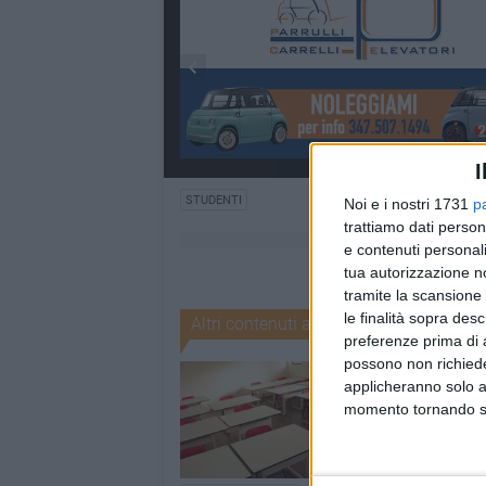
I
STUDENTI
Noi e i nostri 1731
p
trattiamo dati person
e contenuti personali
tua autorizzazione no
tramite la scansione 
le finalità sopra des
Altri contenuti a tema
preferenze prima di 
possono non richieder
applicheranno solo a
momento tornando su 