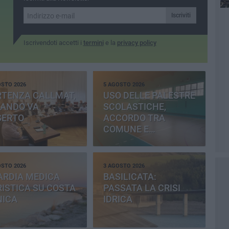
Iscriviti
Iscrivendoti accetti i
termini
e la
privacy policy
OSTO 2026
5 AGOSTO 2026
RTENZA CALLMAT,
USO DELLE PALESTRE
BANDO VA
SCOLASTICHE,
SERTO
ACCORDO TRA
COMUNE E
PROVINCIA
OSTO 2026
3 AGOSTO 2026
ARDIA MEDICA
BASILICATA:
ISTICA SU COSTA
PASSATA LA CRISI
NICA
IDRICA