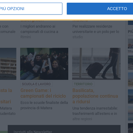
SCUOLA E LAVORO
SCUOLA E LAVORO
nti dei
Concorso per studenti
Consegna dei lavori
PIÙ OPZIONI
ACCETTO
hieri e
degli istituti
per lo "studentato" di
alberghieri
Matera
e con
I migliori andranno ai
Per realizzare residenze
 comunale
campionati di cucina a
universitarie e un polo per lo
PI
Rimini
studio
SCUOLA E LAVORO
TERRITORIO
sta la
Green Game: i
Basilicata,
campionati del riciclo
popolazione continua
sitari
a ridursi
Ecco le scuole finaliste della
provincia di Matera
A Matera
Una tendenza inarrestabile:
tudentato
trasferimenti all'estero e in
altre regioni
Iscriviti alla Newsletter