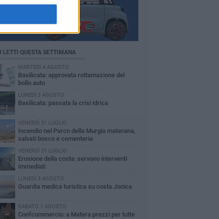
Ù LETTI QUESTA SETTIMANA
MARTEDÌ 4 AGOSTO
Basilicata: approvata rottamazione del
bollo auto
LUNEDÌ 3 AGOSTO
Basilicata: passata la crisi idrica
VENERDÌ 31 LUGLIO
Incendio nel Parco della Murgia materana,
salvati bosco e cementeria
VENERDÌ 31 LUGLIO
Erosione della costa: servono interventi
immediati
LUNEDÌ 3 AGOSTO
Guardia medica turistica su costa Jonica
SABATO 1 AGOSTO
Confcommercio: a Matera prezzi per tutte