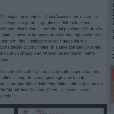
el Consiglio nazionale dell'Anci (Associazione nazionale
, ha espresso grande orgoglio e soddisfazione per il
la Repubblica italiana, conferito dal presidente Mattarella
gliani. Il giovane ha raccontato in modo appassionato la
giorno mi dirai", realizzato sotto la guida del suo
aco ha deciso di condividere l'iniziativa domani (30 aprile)
oprio con un omaggio ad Alfonso per il riconoscimento
Sassi.
Loperfido Olivetti: "Una notizia strepitosa per un alunno
olastica si congratula con questo giovane talento! Il
rella nomina Alfiere della Repubblica Italiana lo studente
 5A SIA. Alfonso Stigliani, 18 anni, è un validissimo
iendali".