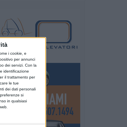
ità
ome i cookie, e
spositivo per annunci
o dei servizi.
Con la
e identificazione
er il trattamento per
icare le tue
ti dei dati personali
 preferenze si
nso in qualsiasi
 web.