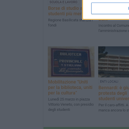
SCUOLA E LAVORO
SCUOLA E LAVORO
Borse di studio agli
Premiati stude
studenti più meritevoli
licei Dante Alig
Duni
Regione Basilicata stanzia i
fondi
Incontro al Comun
l'amministrazione
Mobilitazione "Uniti
ENTI LOCALI
per la biblioteca, uniti
Bennardi: è giu
per la cultura"
protesta degli
studenti univer
Lunedì 25 marzo in piazza
Vittorio Veneto, con presidio
Per il caro-affitti. 
degli studenti
manca ancora lo s