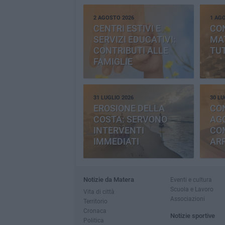
2 AGOSTO 2026
1 AG
CENTRI ESTIVI E
CO
SERVIZI EDUCATIVI:
MAT
CONTRIBUTI ALLE
TUT
FAMIGLIE
31 LUGLIO 2026
30 LU
EROSIONE DELLA
CO
COSTA: SERVONO
AGG
INTERVENTI
CO
IMMEDIATI
AR
Notizie da Matera
Eventi e cultura
Scuola e Lavoro
Vita di città
Associazioni
Territorio
Cronaca
Notizie sportive
Politica