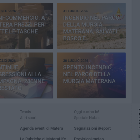
OSTO 2026
31 LUGLIO 2026
NFCOMMERCIO: A
INCENDIO NEL PARCO
ERA PREZZI PER
DELLA MURGIA
TE LE TASCHE
MATERANA, SALVATI
BOSCO E
CEMENTERIA
GLIO 2026
30 LUGLIO 2026
NTINUE
SPENTO INCENDIO
RESSIONI ALLA
NEL PARCO DELLA
MPAGNA, 28ENNE
MURGIA MATERANA
RESTATO
Tennis
Oggi cucino io!
Altri sport
Speciale Natale
Agenda eventi di Matera
Segnalazioni iReport
I
Le Rubriche di MateraLife
Previsioni meteo