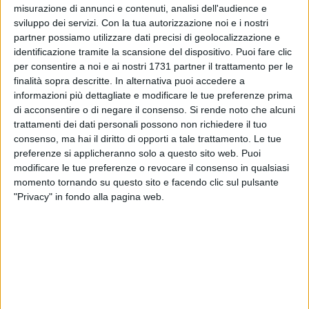
internazionale hanno solcato il suo palcoscenico, da Maria
misurazione di annunci e contenuti, analisi dell'audience e
Callas a Anna Netrebko, da Vladimir Horowitz a Lang Lang,
sviluppo dei servizi.
Con la tua autorizzazione noi e i nostri
da Ella Fitzgerald a Shirley Bassey. Laeiszhalle è la sede
partner possiamo utilizzare dati precisi di geolocalizzazione e
delle orchestre professionali di Amburgo come la Hamburg
identificazione tramite la scansione del dispositivo. Puoi fare clic
Philharmonic Orchestra, la NDR Symphony Orchestra, e la
per consentire a noi e ai nostri 1731 partner il trattamento per le
finalità sopra descritte. In alternativa puoi accedere a
Hamburger Symphony Orchestra.
informazioni più dettagliate e modificare le tue preferenze prima
di acconsentire o di negare il consenso.
Si rende noto che alcuni
Ogni anno assistono ai concerti circa 400 mila visitatori. La
trattamenti dei dati personali possono non richiedere il tuo
prestigiosa struttura, dotata di un'eccezionale acustica e di
consenso, ma hai il diritto di opporti a tale trattamento. Le tue
un'atmosfera ottocentesca, si divide in due ambienti, la
preferenze si applicheranno solo a questo sito web. Puoi
Grand Hall, con 2.025 posti a sedere e la Recital Hall, con
modificare le tue preferenze o revocare il consenso in qualsiasi
639 posti a sedere. Il foyer è dedicato a Brahms ed è spesso
momento tornando su questo sito e facendo clic sul pulsante
"Privacy" in fondo alla pagina web.
luogo di incontro di artisti provenienti da ogni parte del
mondo.
L'orchestra del Conservatorio di Matera si esibirà proprio
nella Grand Hall. Sarà diretta dal maestro Fausto Fungaroli e
vedrà solisti di fama internazionale come Maurizio Moretta,
piano, Sunyoung Ro, piano, Hyunah Park, violoncello.