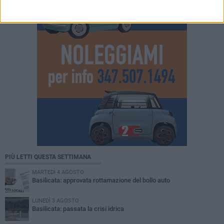
PIÙ LETTI QUESTA SETTIMANA
MARTEDÌ 4 AGOSTO
Basilicata: approvata rottamazione del bollo auto
LUNEDÌ 3 AGOSTO
Basilicata: passata la crisi idrica