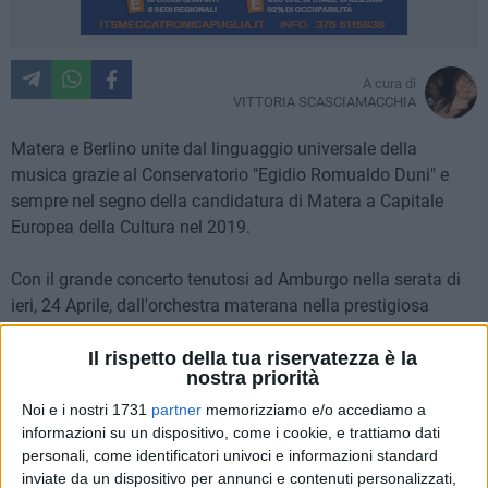
A cura di
VITTORIA SCASCIAMACCHIA
Matera e Berlino unite dal linguaggio universale della
musica grazie al Conservatorio "Egidio Romualdo Duni" e
sempre nel segno della candidatura di Matera a Capitale
Europea della Cultura nel 2019.
Con il grande concerto tenutosi ad Amburgo nella serata di
ieri, 24 Aprile, dall'orchestra materana nella prestigiosa
Laesiszhalle, è iniziato il lungo fine settimana che vedrà
protagonista Matera 2019 in Germania.
Il rispetto della tua riservatezza è la
nostra priorità
Inaugurata nel 1908, la Laesiszhalle è la più grande e la più
Noi e i nostri 1731
partner
memorizziamo e/o accediamo a
informazioni su un dispositivo, come i cookie, e trattiamo dati
moderna sala da concerti della Germania. Durante i suoi
personali, come identificatori univoci e informazioni standard
oltre cento anni di vita i più grandi nomi della musica
inviate da un dispositivo per annunci e contenuti personalizzati,