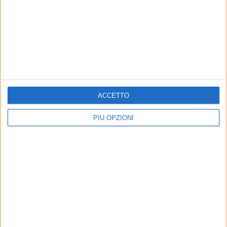
ACCETTO
PIÙ OPZIONI
Altri contenuti a tema
Matera celebra i 10 anni
Matera: Bardi propone una