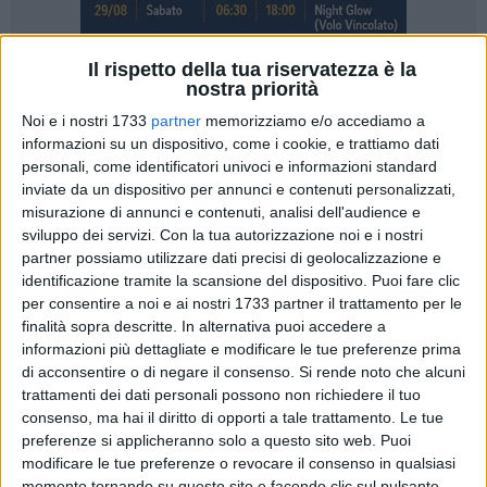
Il rispetto della tua riservatezza è la
nostra priorità
6
Noi e i nostri 1733
partner
memorizziamo e/o accediamo a
Si è parlato del futuro della città, dello sviluppo del territorio,
informazioni su un dispositivo, come i cookie, e trattiamo dati
di turismo e cultura nell'incontro che si è svolto oggi al
personali, come identificatori univoci e informazioni standard
Comune fra il Console generale degli Stati Uniti Mary Ellen
inviate da un dispositivo per annunci e contenuti personalizzati,
Countryman e il sindaco Raffaello de Ruggieri.
misurazione di annunci e contenuti, analisi dell'audience e
sviluppo dei servizi.
Con la tua autorizzazione noi e i nostri
partner possiamo utilizzare dati precisi di geolocalizzazione e
La rappresentante del Governo statunitense, in visita per la
identificazione tramite la scansione del dispositivo. Puoi fare clic
prima volta in veste ufficiale nella città dei Sassi, si è
per consentire a noi e ai nostri 1733 partner il trattamento per le
mostrata molto interessata anche a future collaborazioni fra
finalità sopra descritte. In alternativa puoi accedere a
i due Paesi in settori come il Restauro e la valorizzazione dei
informazioni più dettagliate e modificare le tue preferenze prima
beni culturali che vedono Matera come sede unica al Sud
di acconsentire o di negare il consenso.
Si rende noto che alcuni
della Scuola di Alta formazione.
trattamenti dei dati personali possono non richiedere il tuo
consenso, ma hai il diritto di opporti a tale trattamento. Le tue
preferenze si applicheranno solo a questo sito web. Puoi
Nel corso dell'incontro, sono stati affrontati gli aspetti legati
modificare le tue preferenze o revocare il consenso in qualsiasi
alle attività che impegnano la città in vista del 2019, anno in
momento tornando su questo sito e facendo clic sul pulsante