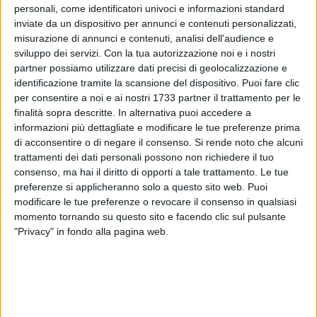
personali, come identificatori univoci e informazioni standard
possibili".
inviate da un dispositivo per annunci e contenuti personalizzati,
misurazione di annunci e contenuti, analisi dell'audience e
Come detto, la riunione straordinaria dell'assise comunale,
sviluppo dei servizi.
Con la tua autorizzazione noi e i nostri
richiesta espressamente dal sindaco di Matera, Salvatore
partner possiamo utilizzare dati precisi di geolocalizzazione e
Adduce, ha visto la partecipazione dei sindaci dei comuni
identificazione tramite la scansione del dispositivo. Puoi fare clic
coinvolti dall'arteria stradale: Angelo Raffaele Favale,
per consentire a noi e ai nostri 1733 partner il trattamento per le
sindaco di Irsina, Francesco Sanseverino, sindaco di
finalità sopra descritte. In alternativa puoi accedere a
informazioni più dettagliate e modificare le tue preferenze prima
Grassano, Sabino Altobello, sindaco di Lavello, Michele
di acconsentire o di negare il consenso.
Si rende noto che alcuni
Mastro, sindaco di Palazzo San Gervasio, Gianfranco
trattamenti dei dati personali possono non richiedere il tuo
Lopane, sindaco di Laterza,Vito De Palma, sindaco di
consenso, ma hai il diritto di opporti a tale trattamento. Le tue
Ginosa. Non sono mancati all'appello anche i rappresentanti
preferenze si applicheranno solo a questo sito web. Puoi
delle organizzazioni sindacali di Cgil, Cisl e Uil, Manuela
modificare le tue preferenze o revocare il consenso in qualsiasi
Taratufolo, Franco Pantone, Franco Coppola e il consigliere
momento tornando su questo sito e facendo clic sul pulsante
regionale, capogruppo del Partito democratico, Roberto
"Privacy" in fondo alla pagina web.
Cifarelli.
L'intervento riguarda il completamento del I° tronco - primo
lotto della strada Statale Bradanica: 8 chilometri di strada