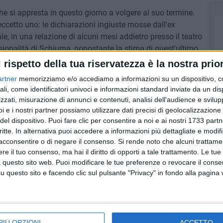
e si appresta in questo giorno a volgere al suo termine.
ccetto uno: le dichiarazioni ingiuste mosse dall'ex
le, in una relazione di alcuni mesi addietro presso il teatro
sionalità di Schiuma, nonostante la stima di quest'ultimo
iato nell'ex vice sindaco di Matera, nient'altro che
l rispetto della tua riservatezza è la nostra prior
artner
memorizziamo e/o accediamo a informazioni su un dispositivo, c
ali, come identificatori univoci e informazioni standard inviate da un di
zzati, misurazione di annunci e contenuti, analisi dell'audience e svilupp
i e i nostri partner possiamo utilizzare dati precisi di geolocalizzazione 
del dispositivo. Puoi fare clic per consentire a noi e ai nostri 1733 partn
critte. In alternativa puoi accedere a informazioni più dettagliate e modif
acconsentire o di negare il consenso.
Si rende noto che alcuni trattamen
e il tuo consenso, ma hai il diritto di opporti a tale trattamento. Le tue
 questo sito web. Puoi modificare le tue preferenze o revocare il conse
questo sito e facendo clic sul pulsante "Privacy" in fondo alla pagina
PIÙ OPZIONI
ACCETTO