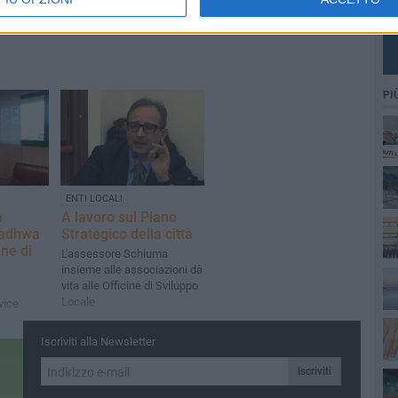
PI
ENTI LOCALI
e
A lavoro sul Piano
Wadhwa
Strategico della città
ne di
L'assessore Schiuma
insieme alle associazioni dà
vita alle Officine di Sviluppo
Locale
 vice
Iscriviti alla Newsletter
Iscriviti