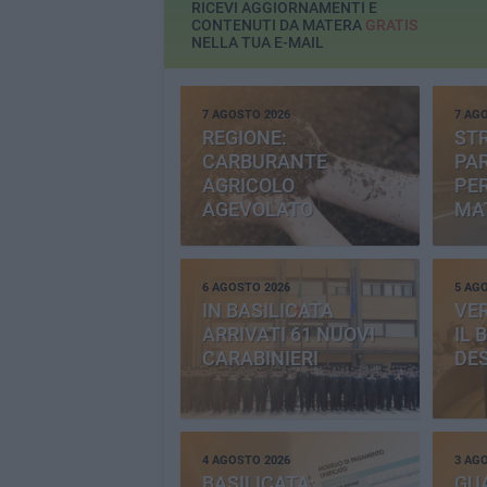
RICEVI AGGIORNAMENTI E
CONTENUTI DA MATERA
GRATIS
NELLA TUA E-MAIL
7 AGOSTO 2026
7 AG
REGIONE:
STR
CARBURANTE
PAR
AGRICOLO
PER
AGEVOLATO
MA
6 AGOSTO 2026
5 AG
IN BASILICATA
VE
ARRIVATI 61 NUOVI
IL 
CARABINIERI
DE
4 AGOSTO 2026
3 AG
BASILICATA:
GU