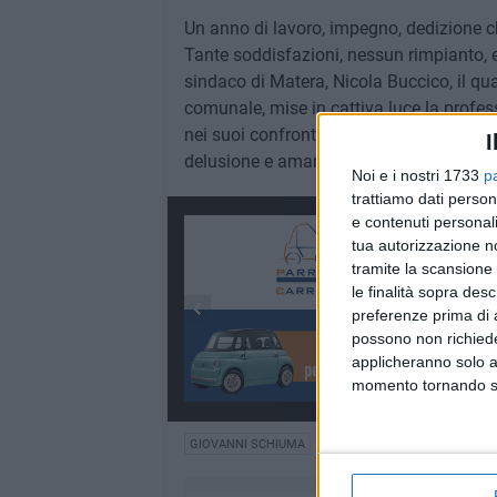
Un anno di lavoro, impegno, dedizione ch
Tante soddisfazioni, nessun rimpianto, e
sindaco di Matera, Nicola Buccico, il qua
comunale, mise in cattiva luce la profes
nei suoi confronti. Parole che hanno lasc
I
delusione e amarezza.
Noi e i nostri 1733
p
trattiamo dati person
e contenuti personali
tua autorizzazione no
tramite la scansione 
le finalità sopra des
preferenze prima di 
possono non richieder
applicheranno solo a
momento tornando su 
GIOVANNI SCHIUMA