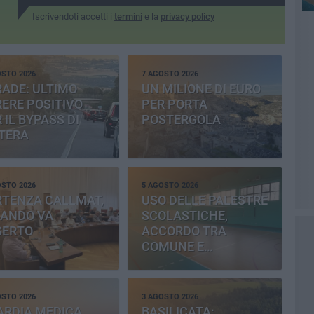
Iscrivendoti accetti i
termini
e la
privacy policy
OSTO 2026
7 AGOSTO 2026
ADE: ULTIMO
UN MILIONE DI EURO
ERE POSITIVO
PER PORTA
 IL BYPASS DI
POSTERGOLA
TERA
OSTO 2026
5 AGOSTO 2026
RTENZA CALLMAT,
USO DELLE PALESTRE
BANDO VA
SCOLASTICHE,
SERTO
ACCORDO TRA
COMUNE E
PROVINCIA
OSTO 2026
3 AGOSTO 2026
ARDIA MEDICA
BASILICATA: