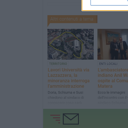
Altri contenuti a tema
TERRITORIO
ENTI LOCALI
Lavori Università via
L’ambasciator
Lazzazzera, la
indiano Anil 
minoranza interroga
ospite al Comu
l’amministrazione
Matera
Doria, Schiuma e Susi
Ecco le immagini
chiedono al sindaco di
dell'incontro con il
conoscere cosa sarà
sindaco Schiuma
allocato nel sito