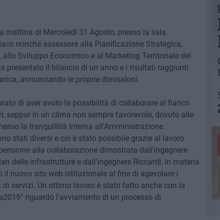
 mattina di Mercoledì 31 Agosto, presso la sala
ndaco nonché assessore alla Pianificazione Strategica,
à, allo Sviluppo Economico e al Marketing Territoriale del
resentato il bilancio di un anno e i risultati raggiunti
 carica, annunciando le proprie dimissioni.
rato di aver avuto la possibilità di collaborare al fianco
ri, seppur in un clima non sempre favorevole, dovuto alle
so la tranquillità interna all'Amministrazione.
no stati diversi e ciò è stato possibile grazie al lavoro
ropensione alla collaborazione dimostrata dall'ingegnere
an delle infrastrutture e dall'ingegnere Riccardi, in materia
il nuovo sito web istituzionale al fine di agevolare i
tà di servizi. Un ottimo lavoro è stato fatto anche con la
a2019" riguardo l'avviamento di un processo di