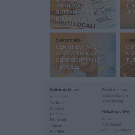
APPROVATA
TUR
ROTTAMAZIONE DEL
JO
BOLLO AUTO
2 AGOSTO 2026
1 AG
CENTRI ESTIVI E
CO
SERVIZI EDUCATIVI:
MAT
CONTRIBUTI ALLE
TUT
FAMIGLIE
Notizie da Matera
Eventi e cultura
Scuola e Lavoro
Vita di città
Associazioni
Territorio
Cronaca
Notizie sportive
Politica
Calcio
Enti locali
Arti Marziali
Turismo
Running e Atletica
Nightlife