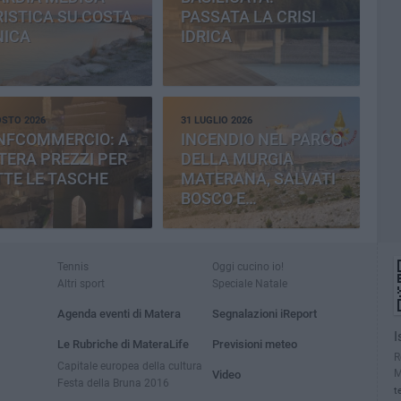
ISTICA SU COSTA
PASSATA LA CRISI
NICA
IDRICA
OSTO 2026
31 LUGLIO 2026
NFCOMMERCIO: A
INCENDIO NEL PARCO
ERA PREZZI PER
DELLA MURGIA
TE LE TASCHE
MATERANA, SALVATI
BOSCO E
CEMENTERIA
Tennis
Oggi cucino io!
Altri sport
Speciale Natale
Agenda eventi di Matera
Segnalazioni iReport
I
Le Rubriche di MateraLife
Previsioni meteo
R
Capitale europea della cultura
M
Video
Festa della Bruna 2016
t