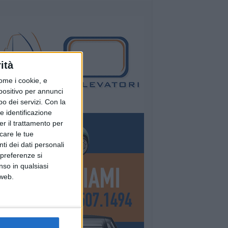
ità
ome i cookie, e
spositivo per annunci
o dei servizi.
Con la
e identificazione
er il trattamento per
icare le tue
ti dei dati personali
 preferenze si
nso in qualsiasi
 web.