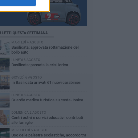
Ù LETTI QUESTA SETTIMANA
MARTEDÌ 4 AGOSTO
Basilicata: approvata rottamazione del
bollo auto
LUNEDÌ 3 AGOSTO
Basilicata: passata la crisi idrica
GIOVEDÌ 6 AGOSTO
In Basilicata arrivati 61 nuovi carabinieri
LUNEDÌ 3 AGOSTO
Guardia medica turistica su costa Jonica
DOMENICA 2 AGOSTO
Centri estivi e servizi educativi: contributi
alle famiglie
MERCOLEDÌ 5 AGOSTO
Uso delle palestre scolastiche, accordo tra