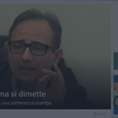
ma si dimette
 in una conferenza stampa
15.13