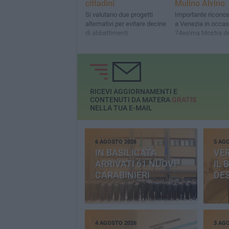
cittadini
Mulino Alvino
Si valutano due progetti
Importante ricono
alternativi per evitare decine
a Venezia in occas
di abbattimenti
74esima Mostra d
RICEVI AGGIORNAMENTI E
CONTENUTI DA MATERA
GRATIS
NELLA TUA E-MAIL
6 AGOSTO 2026
5 AG
IN BASILICATA
VE
ARRIVATI 61 NUOVI
IL 
CARABINIERI
DE
4 AGOSTO 2026
3 AG