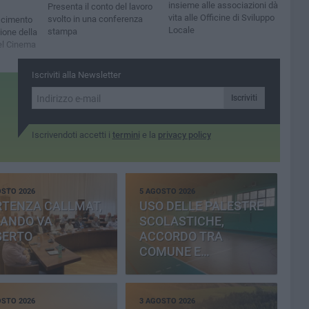
insieme alle associazioni dà
Presenta il conto del lavoro
vita alle Officine di Sviluppo
svolto in una conferenza
scimento
Locale
stampa
ione della
el Cinema
Iscriviti alla Newsletter
Iscriviti
Iscrivendoti accetti i
termini
e la
privacy policy
OSTO 2026
5 AGOSTO 2026
RTENZA CALLMAT,
USO DELLE PALESTRE
BANDO VA
SCOLASTICHE,
SERTO
ACCORDO TRA
COMUNE E
PROVINCIA
OSTO 2026
3 AGOSTO 2026