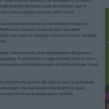
. Sotto il profilo turistico – ha proseguito – la nostra
 mete preferite dai turisti, come dimostrano i dati in
nella corsa a Capitale europea della Cultura".
una straordinaria iniziativa che dovrebbe svolgersi a
adhwa ha illustrato al vice sindaco: una delle
sthan, già ospite di rassegna a Roma e Firenze, vorrebbe
assi.
noltre, l'attenzione da parte dell'esponente del governo
na politica di promozione di aree dell'Italia del Sud, che il
e inserita anche Matera, meta del tutto unica per i turisti
tore Wadhwa ha donato alla città un vaso di particolare
 annunciato una sua futura visita durante la quale
à avviati nel corso di questo primo incontro.