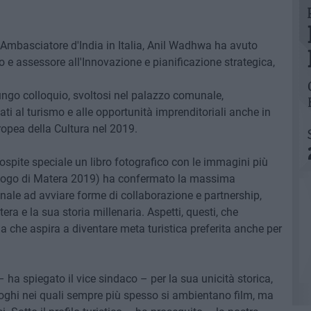
l'Ambasciatore d'India in Italia, Anil Wadhwa ha avuto
o e assessore all'Innovazione e pianificazione strategica,
lungo colloquio, svoltosi nel palazzo comunale,
ti al turismo e alle opportunità imprenditoriali anche in
ropea della Cultura nel 2019.
spite speciale un libro fotografico con le immagini più
l logo di Matera 2019) ha confermato la massima
nale ad avviare forme di collaborazione e partnership,
era e la sua storia millenaria. Aspetti, questi, che
a che aspira a diventare meta turistica preferita anche per
– ha spiegato il vice sindaco – per la sua unicità storica,
oghi nei quali sempre più spesso si ambientano film, ma