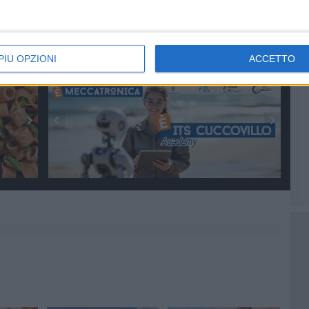
 Ambasciatore indiano Anil Wadhwa
PIÙ OPZIONI
ACCETTO