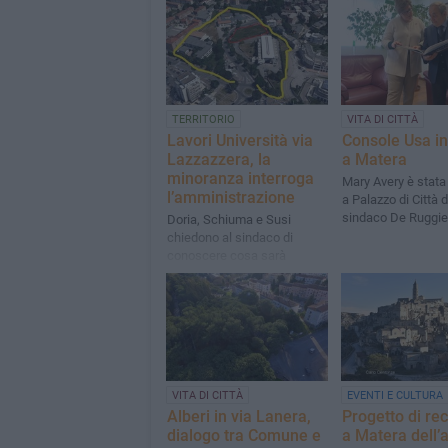
TERRITORIO
VITA DI CITTÀ
Lavori Università via
Console Usa in 
Lazzazzera, la
a Matera
minoranza interroga
Mary Avery è stata
l’amministrazione
a Palazzo di Città d
sindaco De Ruggie
Doria, Schiuma e Susi
chiedono al sindaco di
conoscere cosa sarà
allocato nel sito
VITA DI CITTÀ
EVENTI E CULTURA
Alberi in via Lanera,
Progetto di re
dialogo tra Comune e
a Matera dell’