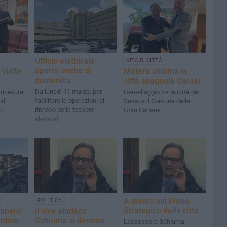
Ufficio elettorale
VITA DI CITTÀ
aperto anche di
visita
Matera chiama la
domenica
città spagnola Galdar
Da lunedì 11 marzo, per
 ricevuta
Gemellaggio tra la città dei
facilitare le operazioni di
al
Sassi e il Comune delle
rinnovo delle tessere
ri
Gran Canarie
elettorali
A lavoro sul Piano
POLITICA
Strategico della città
cupero
Il vice sindaco
antico
Schiuma si dimette
L'assessore Schiuma