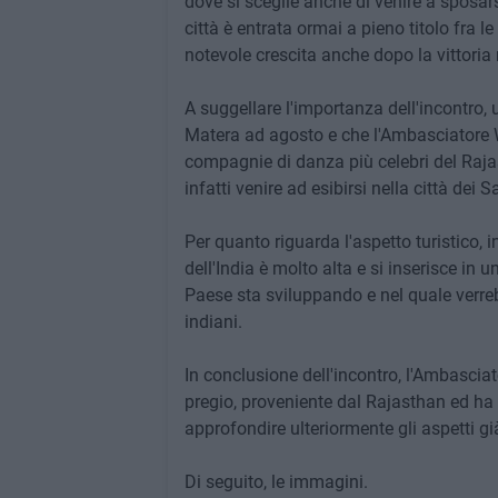
dove si sceglie anche di venire a sposarsi
città è entrata ormai a pieno titolo fra le
notevole crescita anche dopo la vittoria 
A suggellare l'importanza dell'incontro, 
Matera ad agosto e che l'Ambasciatore W
compagnie di danza più celebri del Raja
infatti venire ad esibirsi nella città dei S
Per quanto riguarda l'aspetto turistico, i
dell'India è molto alta e si inserisce in u
Paese sta sviluppando e nel quale verrebb
indiani.
In conclusione dell'incontro, l'Ambascia
pregio, proveniente dal Rajasthan ed ha
approfondire ulteriormente gli aspetti gi
Di seguito, le immagini.