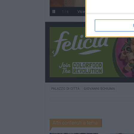
Vice sindaco Giovanni Schiuma e
2
/
6
PALAZZO DI CITTÀ
GIOVANNI SCHIUMA
Altri contenuti a tema