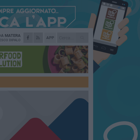
 DA
MATERA
APP
ESCO DIPALO