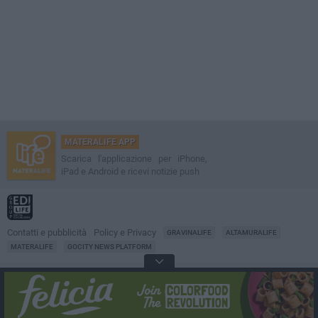
MATERALIFE APP
Scarica l'applicazione per iPhone,
iPad e Android e ricevi notizie push
Contatti e pubblicità
Policy e Privacy
GRAVINALIFE
ALTAMURALIFE
MATERALIFE
GOCITY NEWS PLATFORM
Notizie da
Matera
Direttore
Francesco Dipalo
© 2001-2026 Edilife. Tutti i diritti riservati. Nessuna parte di questo sito può
essere riprodotta senza il permesso scritto dell'editore. Tecnologia: GoCity
Urban Platform.