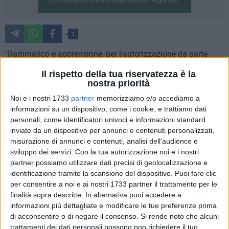
1
"Rammarico e apprensione, per l'autorizzazione da parte
della Regione Basilicata dell'impianto di biogas a La
Il rispetto della tua riservatezza è la
Martella." Sono le parole di Domenico Bennardi, sindaco
nostra priorità
della città fino a ottobre scorso.
Noi e i nostri 1733
partner
memorizziamo e/o accediamo a
informazioni su un dispositivo, come i cookie, e trattiamo dati
"Una città senza guida politica" - continua Bennardi, "è
personali, come identificatori univoci e informazioni standard
facilmente aggredita dalla mala-gestione di chi occupa Via
inviate da un dispositivo per annunci e contenuti personalizzati,
Verrastro. Questa è l'unica lettura possibile della Determina
misurazione di annunci e contenuti, analisi dell'audience e
Dirigenziale con cui lo scorso 17 dicembre Bardi ed il centro
sviluppo dei servizi.
Con la tua autorizzazione noi e i nostri
partner possiamo utilizzare dati precisi di geolocalizzazione e
destra lucano hanno tradito la scelta della Città di Matera e
identificazione tramite la scansione del dispositivo. Puoi fare clic
in particolare, degli abitanti del Borgo La Martella in merito
per consentire a noi e ai nostri 1733 partner il trattamento per le
all'autorizzazione ad una soggetto privato per la costruzione
finalità sopra descritte. In alternativa puoi accedere a
e messa in esercizio di un impianto di produzione di
informazioni più dettagliate e modificare le tue preferenze prima
biometano mediante trattamento anaerobico di FORSU da
di acconsentire o di negare il consenso.
Si rende noto che alcuni
realizzarsi privatamente nell'area industriale "La Martella" nel
trattamenti dei dati personali possono non richiedere il tuo