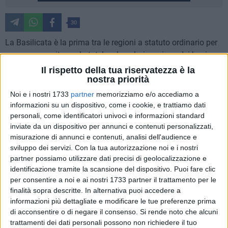
30
La Basilicata è la prima tra le regioni a statuto ordinario per
spesa pro capite per la tutela e la valorizzazione dei beni
culturali parlano chiaro, con 47,2 milioni di euro. Il dato è
Il rispetto della tua riservatezza è la
nostra priorità
presente nel 21esimo rapporto annuale di Federculture. La
regione lucana si piazza immediatamente dopo quelle a
Noi e i nostri 1733
partner
memorizziamo e/o accediamo a
statuto speciale (Valle d'Aosta, Trentino-Alto Adige e Friuli
informazioni su un dispositivo, come i cookie, e trattiamo dati
Venezia Giulia), confermando una tendenza che fa ben
personali, come identificatori univoci e informazioni standard
inviate da un dispositivo per annunci e contenuti personalizzati,
sperare per il futuro di questa terra.
misurazione di annunci e contenuti, analisi dell'audience e
sviluppo dei servizi.
Con la tua autorizzazione noi e i nostri
Sono dati in cui c'è certamente una marcata presenza di
partner possiamo utilizzare dati precisi di geolocalizzazione e
Matera2019 e di ciò che ne è scaturito.
identificazione tramite la scansione del dispositivo. Puoi fare clic
per consentire a noi e ai nostri 1733 partner il trattamento per le
"Questi numeri sono la dimostrazione che la cultura e il
finalità sopra descritte. In alternativa puoi accedere a
turismo sono una grande risorsa della nostra Basilicata - ha
informazioni più dettagliate e modificare le tue preferenze prima
di acconsentire o di negare il consenso.
Si rende noto che alcuni
commentato con soddisfazione il presidente della Regione
trattamenti dei dati personali possono non richiedere il tuo
Vito Bardi -. Essere la prima regione a statuto ordinario per