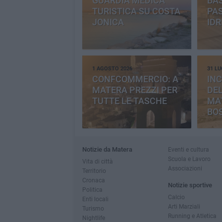
GUARDIA MEDICA
BAS
TURISTICA SU COSTA
PAS
JONICA
IDR
1 AGOSTO 2026
31 LU
CONFCOMMERCIO: A
INC
MATERA PREZZI PER
DE
TUTTE LE TASCHE
MA
BO
CE
Notizie da Matera
Eventi e cultura
Scuola e Lavoro
Vita di città
Associazioni
Territorio
Cronaca
Notizie sportive
Politica
Calcio
Enti locali
Arti Marziali
Turismo
Running e Atletica
Nightlife