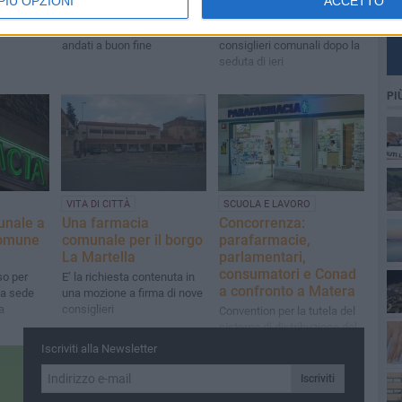
PIÙ OPZIONI
ACCETTO
replica alle critiche
più"
farmacie
Tutti i tentativi non sono
La delusione di sei
andati a buon fine
consiglieri comunali dopo la
seduta di ieri
PI
VITA DI CITTÀ
SCUOLA E LAVORO
unale a
Una farmacia
Concorrenza:
Comune
comunale per il borgo
parafarmacie,
La Martella
parlamentari,
consumatori e Conad
so per
E’ la richiesta contenuta in
a confronto a Matera
na sede
una mozione a firma di nove
a
consiglieri
Convention per la tutela del
sistema di distribuzione del
farmaco
Iscriviti alla Newsletter
Iscriviti