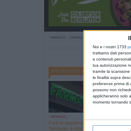
I
FARMACIA
FARMACIA COMUNALE
Noi e i nostri 1733
p
trattiamo dati person
e contenuti personali
tua autorizzazione no
Altri contenuti a tema
tramite la scansione 
le finalità sopra des
preferenze prima di 
possono non richieder
applicheranno solo a
momento tornando su 
Giornate di rac
CRONACA
del farmaco, il
Furti in sequenza alle
bilancio in Bas
farmacie, è allarme