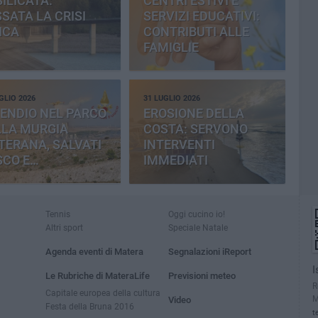
ILICATA:
CENTRI ESTIVI E
SATA LA CRISI
SERVIZI EDUCATIVI:
ICA
CONTRIBUTI ALLE
FAMIGLIE
GLIO 2026
31 LUGLIO 2026
ENDIO NEL PARCO
EROSIONE DELLA
LLA MURGIA
COSTA: SERVONO
TERANA, SALVATI
INTERVENTI
SCO E
IMMEDIATI
MENTERIA
Tennis
Oggi cucino io!
Altri sport
Speciale Natale
Agenda eventi di Matera
Segnalazioni iReport
I
Le Rubriche di MateraLife
Previsioni meteo
R
Capitale europea della cultura
M
Video
Festa della Bruna 2016
t