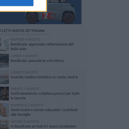
Ù LETTI QUESTA SETTIMANA
MARTEDÌ 4 AGOSTO
Basilicata: approvata rottamazione del
bollo auto
LUNEDÌ 3 AGOSTO
Basilicata: passata la crisi idrica
LUNEDÌ 3 AGOSTO
Guardia medica turistica su costa Jonica
SABATO 1 AGOSTO
Confcommercio: a Matera prezzi per tutte
le tasche
DOMENICA 2 AGOSTO
Centri estivi e servizi educativi: contributi
alle famiglie
GIOVEDÌ 6 AGOSTO
In Basilicata arrivati 61 nuovi carabinieri