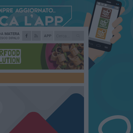
 DA
MATERA
APP
ESCO DIPALO