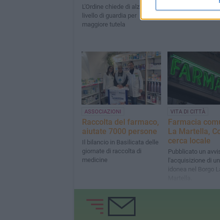
Hanno aderito 68 
L'Ordine chiede di alzare il
livello di guardia per
maggiore tutela
ASSOCIAZIONI
VITA DI CITTÀ
Raccolta del farmaco,
Farmacia com
aiutate 7000 persone
La Martella, 
cerca locale
Il bilancio in Basilicata delle
giornate di raccolta di
Pubblicato un avvi
medicine
l'acquisizione di u
idonea nel Borgo L
Martella.