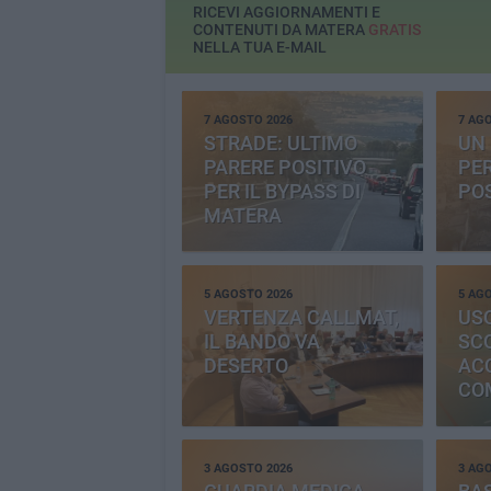
RICEVI AGGIORNAMENTI E
CONTENUTI DA MATERA
GRATIS
NELLA TUA E-MAIL
7 AGOSTO 2026
7 AG
STRADE: ULTIMO
UN 
PARERE POSITIVO
PE
PER IL BYPASS DI
PO
MATERA
5 AGOSTO 2026
5 AG
VERTENZA CALLMAT,
USO
IL BANDO VA
SC
DESERTO
AC
CO
PR
3 AGOSTO 2026
3 AG