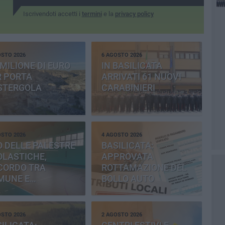
Iscrivendoti accetti i
termini
e la
privacy policy
OSTO 2026
6 AGOSTO 2026
MILIONE DI EURO
IN BASILICATA
R PORTA
ARRIVATI 61 NUOVI
STERGOLA
CARABINIERI
OSTO 2026
4 AGOSTO 2026
 DELLE PALESTRE
BASILICATA:
OLASTICHE,
APPROVATA
CORDO TRA
ROTTAMAZIONE DEL
MUNE E
BOLLO AUTO
OVINCIA
OSTO 2026
2 AGOSTO 2026