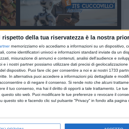
l rispetto della tua riservatezza è la nostra prior
artner
memorizziamo e/o accediamo a informazioni su un dispositivo, c
ali, come identificatori univoci e informazioni standard inviate da un di
zzati, misurazione di annunci e contenuti, analisi dell'audience e svilupp
i e i nostri partner possiamo utilizzare dati precisi di geolocalizzazione 
del dispositivo. Puoi fare clic per consentire a noi e ai nostri 1733 partn
critte. In alternativa puoi accedere a informazioni più dettagliate e modif
acconsentire o di negare il consenso.
Si rende noto che alcuni trattamen
e il tuo consenso, ma hai il diritto di opporti a tale trattamento. Le tue
 questo sito web. Puoi modificare le tue preferenze o revocare il conse
questo sito e facendo clic sul pulsante "Privacy" in fondo alla pagina
colta
POLITICA
POLITICA
Farmacia di La
"Farmacia a La
ilicata
Martella, il sindaco
Martella non si farà