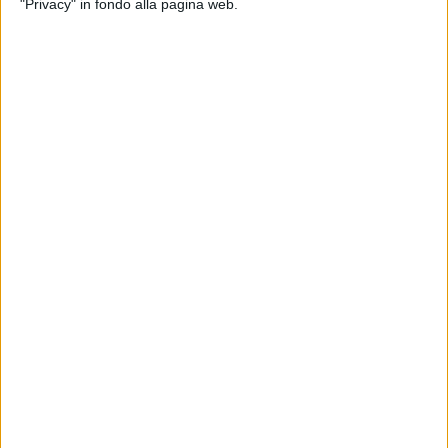
"Privacy" in fondo alla pagina web.
cresce. Benvenuti piccolini e buona vita".
Nell'immagine Liam con i genitori e l'ospedale (foto ASM)