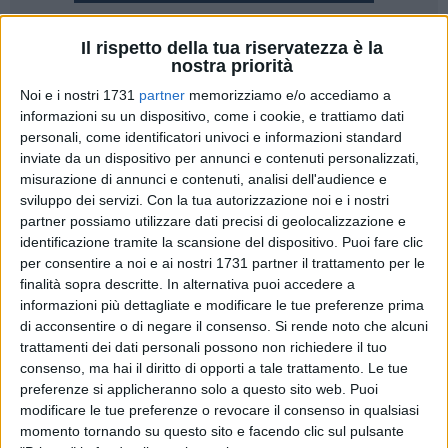
Il rispetto della tua riservatezza è la
2
nostra priorità
Liam, di genitori residenti a Matera, è stato il primo nato del
Noi e i nostri 1731
partner
memorizziamo e/o accediamo a
2026: è venuto alla luce alle ore 3.49 dell'1 gennaio con
informazioni su un dispositivo, come i cookie, e trattiamo dati
parto spontaneo. Dopo Liam, nel reparto di ostetricia e
personali, come identificatori univoci e informazioni standard
ginecologia dell'ospedale di Matera sono nati altri 63
inviate da un dispositivo per annunci e contenuti personalizzati,
bambini. Quindi 64 nascite nel solo mese di gennaio a
misurazione di annunci e contenuti, analisi dell'audience e
sviluppo dei servizi.
Con la tua autorizzazione noi e i nostri
Matera: sono tanti per una regione, come la Basilicata, a
partner possiamo utilizzare dati precisi di geolocalizzazione e
rischio di spopolamento.
identificazione tramite la scansione del dispositivo. Puoi fare clic
per consentire a noi e ai nostri 1731 partner il trattamento per le
Felicità in reparto che saluta questo record come
finalità sopra descritte. In alternativa puoi accedere a
"un'esplosione di nascite". Di preciso sono 29 femminucce e
informazioni più dettagliate e modificare le tue preferenze prima
35 maschietti. E il mese di febbraio è iniziato subito col
di acconsentire o di negare il consenso.
Si rende noto che alcuni
sorriso, con la nascita di una splendida femminuccia.
trattamenti dei dati personali possono non richiedere il tuo
consenso, ma hai il diritto di opporti a tale trattamento. Le tue
preferenze si applicheranno solo a questo sito web. Puoi
Dal personale dell'unità di ginecologia e ostetricia un
modificare le tue preferenze o revocare il consenso in qualsiasi
affettuoso benvenuto: "Ogni nascita è una storia che
momento tornando su questo sito e facendo clic sul pulsante
comincia, una famiglia che si allarga, una comunità che