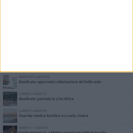
PIÙ LETTI QUESTA SETTIMANA
MARTEDÌ 4 AGOSTO
Basilicata: approvata rottamazione del bollo auto
LUNEDÌ 3 AGOSTO
Basilicata: passata la crisi idrica
LUNEDÌ 3 AGOSTO
Guardia medica turistica su costa Jonica
SABATO 1 AGOSTO
Confcommercio: a Matera prezzi per tutte le tasche