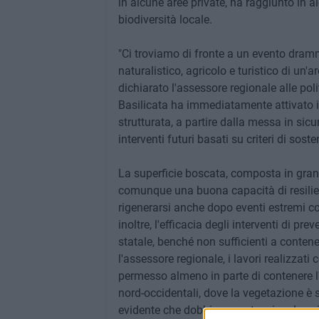
in alcune aree private, ha raggiunto in al
biodiversità locale.
"Ci troviamo di fronte a un evento dram
naturalistico, agricolo e turistico di un'a
dichiarato l'assessore regionale alle poli
Basilicata ha immediatamente attivato i 
strutturata, a partire dalla messa in sicu
interventi futuri basati su criteri di soste
La superficie boscata, composta in gran
comunque una buona capacità di resilienz
rigenerarsi anche dopo eventi estremi co
inoltre, l'efficacia degli interventi di pr
statale, benché non sufficienti a contene
l'assessore regionale, i lavori realizzati
permesso almeno in parte di contenere l'
nord-occidentali, dove la vegetazione è s
evidente che dobbiamo potenziare le azion