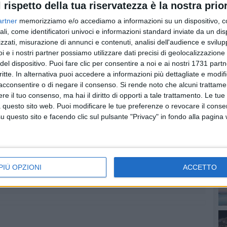
l rispetto della tua riservatezza è la nostra prior
coli e infrastrutturali''. Già disposte attività di rimozione
quelli instabili, la potatura selettiva delle piante
artner
memorizziamo e/o accediamo a informazioni su un dispositivo, c
 aree a rischio, con particolare attenzione al
ali, come identificatori univoci e informazioni standard inviate da un di
 prossimità di campeggi, parcheggi e lidi marittimi.
zzati, misurazione di annunci e contenuti, analisi dell'audience e svilupp
i e i nostri partner possiamo utilizzare dati precisi di geolocalizzazione 
PI
del dispositivo. Puoi fare clic per consentire a noi e ai nostri 1731 partn
critte. In alternativa puoi accedere a informazioni più dettagliate e modif
acconsentire o di negare il consenso.
Si rende noto che alcuni trattamen
e il tuo consenso, ma hai il diritto di opporti a tale trattamento. Le tue
 questo sito web. Puoi modificare le tue preferenze o revocare il conse
questo sito e facendo clic sul pulsante "Privacy" in fondo alla pagina
PIÙ OPZIONI
ACCETTO