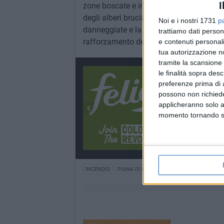
I
zone boscate e insediamenti turistici, agri
degli alberi bruciati, rimasti in piedi e di 
Noi e i nostri 1731
p
danneggiate e la messa in sicurezza delle
trattiamo dati person
rafforzamento delle fasce antincendio in
e contenuti personali
tua autorizzazione no
tramite la scansione 
le finalità sopra des
preferenze prima di 
possono non richieder
applicheranno solo a
momento tornando su 
INCENDIO
PIANA DI METAPONTO
METAPONTO