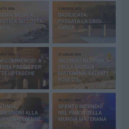
OSTO 2026
3 AGOSTO 2026
ARDIA MEDICA
BASILICATA:
ISTICA SU COSTA
PASSATA LA CRISI
NICA
IDRICA
OSTO 2026
31 LUGLIO 2026
NFCOMMERCIO: A
INCENDIO NEL PARCO
ERA PREZZI PER
DELLA MURGIA
TE LE TASCHE
MATERANA, SALVATI
BOSCO E
CEMENTERIA
GLIO 2026
30 LUGLIO 2026
NTINUE
SPENTO INCENDIO
RESSIONI ALLA
NEL PARCO DELLA
MPAGNA, 28ENNE
MURGIA MATERANA
RESTATO