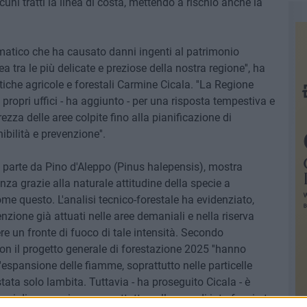
cuni tratti la linea di costa, mettendo a rischio anche la
matico che ha causato danni ingenti al patrimonio
rea tra le più delicate e preziose della nostra regione'', ha
tiche agricole e forestali Carmine Cicala. ''La Regione
propri uffici - ha aggiunto - per una risposta tempestiva e
rezza delle aree colpite fino alla pianificazione di
nibilità e prevenzione''.
 parte da Pino d'Aleppo (Pinus halepensis), mostra
a grazie alla naturale attitudine della specie a
me questo. L'analisi tecnico-forestale ha evidenziato,
evenzione già attuati nelle aree demaniali e nella riserva
re un fronte di fuoco di tale intensità. Secondo
 con il progetto generale di forestazione 2025 ''hanno
espansione delle fiamme, soprattutto nelle particelle
tata solo lambita. Tuttavia - ha proseguito Cicala - è
i di prevenzione, soprattutto nelle aree di interfaccia tra