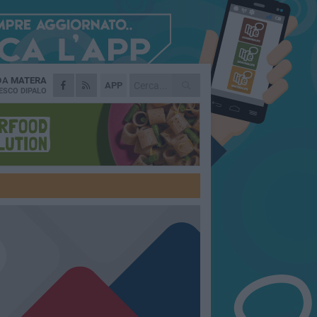
 DA
MATERA
APP
ESCO DIPALO