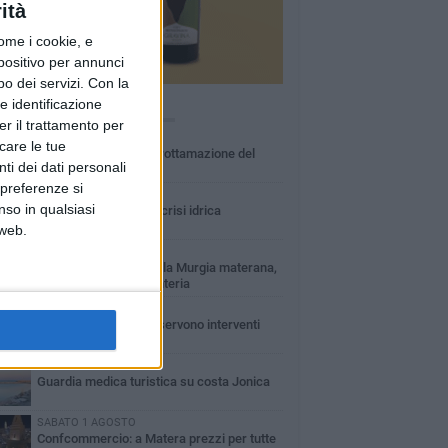
ità
ome i cookie, e
spositivo per annunci
o dei servizi.
Con la
e identificazione
Ù LETTI QUESTA SETTIMANA
er il trattamento per
MARTEDÌ 4 AGOSTO
icare le tue
Basilicata: approvata rottamazione del
ti dei dati personali
bollo auto
 preferenze si
LUNEDÌ 3 AGOSTO
nso in qualsiasi
Basilicata: passata la crisi idrica
 web.
VENERDÌ 31 LUGLIO
Incendio nel Parco della Murgia materana,
salvati bosco e cementeria
VENERDÌ 31 LUGLIO
Erosione della costa: servono interventi
immediati
LUNEDÌ 3 AGOSTO
Guardia medica turistica su costa Jonica
SABATO 1 AGOSTO
Confcommercio: a Matera prezzi per tutte