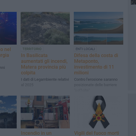
o nel
TERRITORIO
ENTI LOCALI
rgia
In Basilicata
Difesa della costa di
aumentati gli incendi,
Metaponto,
Matera provincia più
investimento di 11
nni
colpita
milioni
I dati di Legambiente relativi
Contro l'erosione saranno
al 2025
posizionate delle barriere
"soffolte"
Incendio in un
Vigili del fuoco morti