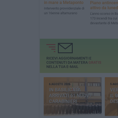
in mare a Metaponto
Piano antincen
attivo da luned
Intervento provvidenziale di
un 16enne altamurano
L'anno scorso in Ba
173 incendi tra cui
devastante di Met
RICEVI AGGIORNAMENTI E
CONTENUTI DA MATERA
GRATIS
NELLA TUA E-MAIL
6 AGOSTO 2026
5 AG
IN BASILICATA
VE
ARRIVATI 61 NUOVI
IL 
CARABINIERI
DE