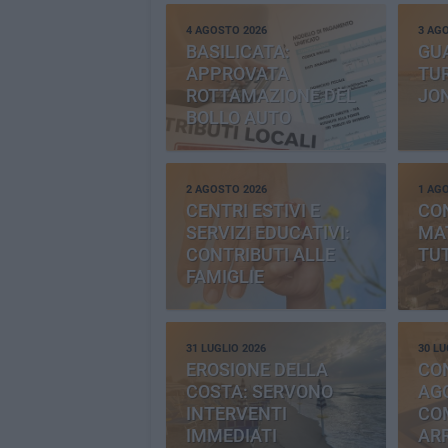
4 AGOSTO 2026
3 AG
BASILICATA:
GU
APPROVATA
TUR
ROTTAMAZIONE DEL
JO
BOLLO AUTO
2 AGOSTO 2026
1 AG
CENTRI ESTIVI E
CO
SERVIZI EDUCATIVI:
MAT
CONTRIBUTI ALLE
TUT
FAMIGLIE
31 LUGLIO 2026
30 LU
EROSIONE DELLA
CO
COSTA: SERVONO
AGG
INTERVENTI
CO
IMMEDIATI
AR