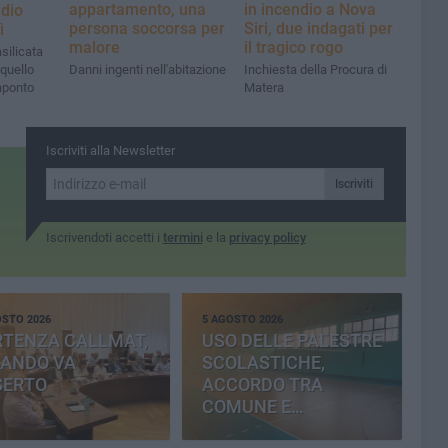
appartamento, una
in incendio a Nova
dio
persona soccorsa per
Siri, due indagati per
ì
malore
il tragico rogo
silicata
 quello
Danni ingenti nell'abitazione
Inchiesta della Procura di
aponto
Matera
Iscriviti alla Newsletter
Iscriviti
Iscrivendoti accetti i
termini
e la
privacy policy
OSTO 2026
5 AGOSTO 2026
RTENZA CALLMAT,
USO DELLE PALESTRE
BANDO VA
SCOLASTICHE,
SERTO
ACCORDO TRA
COMUNE E
PROVINCIA