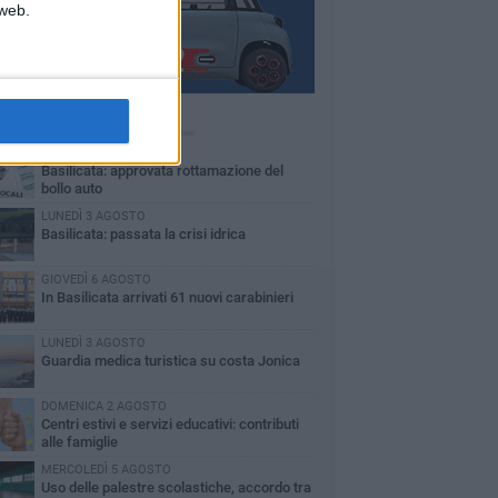
 web.
Ù LETTI QUESTA SETTIMANA
MARTEDÌ 4 AGOSTO
Basilicata: approvata rottamazione del
bollo auto
LUNEDÌ 3 AGOSTO
Basilicata: passata la crisi idrica
GIOVEDÌ 6 AGOSTO
In Basilicata arrivati 61 nuovi carabinieri
LUNEDÌ 3 AGOSTO
Guardia medica turistica su costa Jonica
DOMENICA 2 AGOSTO
Centri estivi e servizi educativi: contributi
alle famiglie
MERCOLEDÌ 5 AGOSTO
Uso delle palestre scolastiche, accordo tra