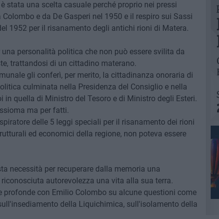
 è stata una scelta casuale perché proprio nei pressi
da Colombo e da De Gasperi nel 1950 e il respiro sui Sassi
l 1952 per il risanamento degli antichi rioni di Matera.
 una personalità politica che non può essere svilita da
ste, trattandosi di un cittadino materano.
omunale gli conferì, per merito, la cittadinanza onoraria di
politica culminata nella Presidenza del Consiglio e nella
n quella di Ministro del Tesoro e di Ministro degli Esteri.
ssioma ma per fatti.
piratore delle 5 leggi speciali per il risanamento dei rioni
strutturali ed economici della regione, non poteva essere
ta necessità per recuperare dalla memoria una
 riconosciuta autorevolezza una vita alla sua terra.
e profonde con Emilio Colombo su alcune questioni come
sull'insediamento della Liquichimica, sull'isolamento della