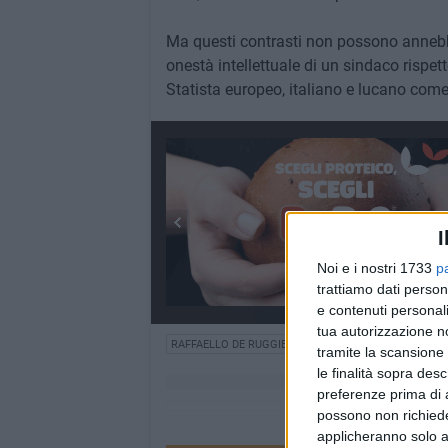
Ma questi contrasti non possono annebbia
onestà intellettuale di un sindaco rispet
Statista europeo, italiano e lucano com
I
Noi e i nostri 1733
p
trattiamo dati person
e contenuti personali
tua autorizzazione no
RAFFAELLO DE RUGGIERI
tramite la scansione 
le finalità sopra des
preferenze prima di 
possono non richieder
applicheranno solo a