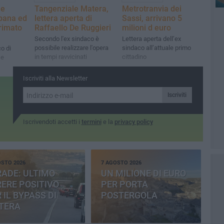
me
Tangenziale Matera,
Metrotranvia dei
rbana ed
lettera aperta di
Sassi, arrivano 5
rimato
Raffaello De Ruggieri
milioni d euro
Secondo l'ex sindaco è
Lettera aperta dell’ex
possibile realizzare l'opera
sindaco all’attuale primo
co di
in tempi ravvicinati
cittadino
De
Iscriviti alla Newsletter
Iscriviti
Iscrivendoti accetti i
termini
e la
privacy policy
OSTO 2026
7 AGOSTO 2026
ADE: ULTIMO
UN MILIONE DI EURO
ERE POSITIVO
PER PORTA
 IL BYPASS DI
POSTERGOLA
TERA