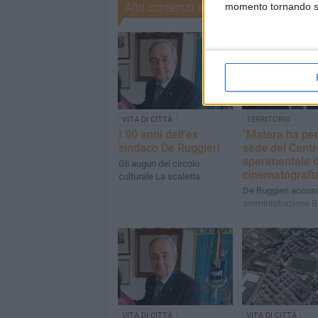
momento tornando su 
Altri contenuti a tema
VITA DI CITTÀ
TERRITORIO
I 90 anni dell'ex
"Matera ha per
sindaco De Ruggieri
sede del Centr
sperimentale d
Gli auguri del circolo
cinematografi
culturale La scaletta
De Ruggieri accus
amministrazione B
VITA DI CITTÀ
VITA DI CITTÀ