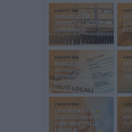
6 AGOSTO 2026
5 AG
IN BASILICATA
VE
ARRIVATI 61 NUOVI
IL 
CARABINIERI
DE
4 AGOSTO 2026
3 AG
BASILICATA:
GU
APPROVATA
TUR
ROTTAMAZIONE DEL
JO
BOLLO AUTO
2 AGOSTO 2026
1 AG
CENTRI ESTIVI E
CO
SERVIZI EDUCATIVI:
MAT
CONTRIBUTI ALLE
TUT
FAMIGLIE