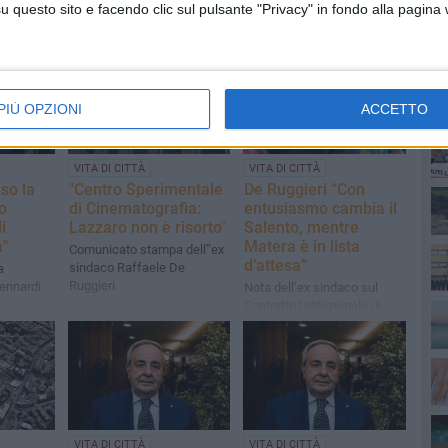
questo sito e facendo clic sul pulsante "Privacy" in fondo alla pagina
PI
PIÙ OPZIONI
ACCETTO
VITA DI CITTÀ
VITA DI CITTÀ
so la
"Centro Sperimentale
De Ruggieri “Con
o
di Cinematografia:
entusiasmo cambia il
i
Lazzaro non è risorto"
Salento, mentre
a"
Matera è in lista
Comunicato stampa dell’’ex
d’attesa”
sindaco Raffaele De
a
Ruggieri
ennardi
Nota dell’ex sindaco sul
Contratto Istituzionale di
Sviluppo di Matera
VITA DI CITTÀ
VITA DI CITTÀ