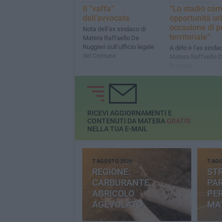
Il “vaffa”
“Lo stadio co
dell’avvocata
opportunità u
occasione di p
Nota dell’ex sindaco di
territoriale”
Matera Raffaello De
Ruggieri sull’ufficio legale
A dirlo è l’ex sinda
del Comune
Matera Raffaello 
Ruggieri
RICEVI AGGIORNAMENTI E
CONTENUTI DA MATERA
GRATIS
NELLA TUA E-MAIL
7 AGOSTO 2026
7 AG
REGIONE:
STR
CARBURANTE
PAR
AGRICOLO
PER
AGEVOLATO
MA