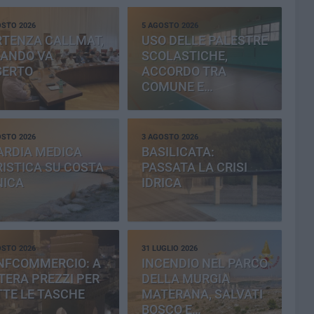
OSTO 2026
5 AGOSTO 2026
RTENZA CALLMAT,
USO DELLE PALESTRE
BANDO VA
SCOLASTICHE,
SERTO
ACCORDO TRA
COMUNE E
PROVINCIA
OSTO 2026
3 AGOSTO 2026
ARDIA MEDICA
BASILICATA:
ISTICA SU COSTA
PASSATA LA CRISI
NICA
IDRICA
OSTO 2026
31 LUGLIO 2026
NFCOMMERCIO: A
INCENDIO NEL PARCO
ERA PREZZI PER
DELLA MURGIA
TE LE TASCHE
MATERANA, SALVATI
BOSCO E