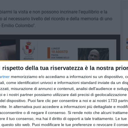
rmi la vista e non possono incrinare l'equilibrio e la
to al necessario livello del ricordo e della memoria di uno
e Emilio Colombo".
l rispetto della tua riservatezza è la nostra prior
artner
memorizziamo e/o accediamo a informazioni su un dispositivo, c
ali, come identificatori univoci e informazioni standard inviate da un di
zzati, misurazione di annunci e contenuti, analisi dell'audience e svilupp
i e i nostri partner possiamo utilizzare dati precisi di geolocalizzazione 
del dispositivo. Puoi fare clic per consentire a noi e ai nostri 1733 partn
critte. In alternativa puoi accedere a informazioni più dettagliate e modif
acconsentire o di negare il consenso.
Si rende noto che alcuni trattamen
e il tuo consenso, ma hai il diritto di opporti a tale trattamento. Le tue
 questo sito web. Puoi modificare le tue preferenze o revocare il conse