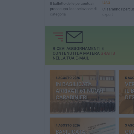
Usa
Il balletto delle percentuali
preoccupa l'associazione di
Ci saranno ripercu
categoria
export
RICEVI AGGIORNAMENTI E
CONTENUTI DA MATERA
GRATIS
NELLA TUA E-MAIL
6 AGOSTO 2026
5 AG
IN BASILICATA
VE
ARRIVATI 61 NUOVI
IL 
CARABINIERI
DE
4 AGOSTO 2026
3 AG
BASILICATA:
GU