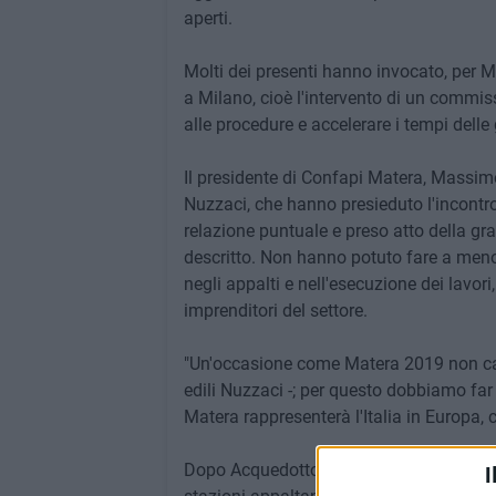
aperti.
Molti dei presenti hanno invocato, per 
a Milano, cioè l'intervento di un commis
alle procedure e accelerare i tempi delle
Il presidente di Confapi Matera, Massimo 
Nuzzaci, che hanno presieduto l'incontro
relazione puntuale e preso atto della g
descritto. Non hanno potuto fare a meno, 
negli appalti e nell'esecuzione dei lavor
imprenditori del settore.
"Un'occasione come Matera 2019 non capi
edili Nuzzaci -; per questo dobbiamo far 
Matera rappresenterà l'Italia in Europa, 
Dopo Acquedotto Lucano e Comune di Mate
I