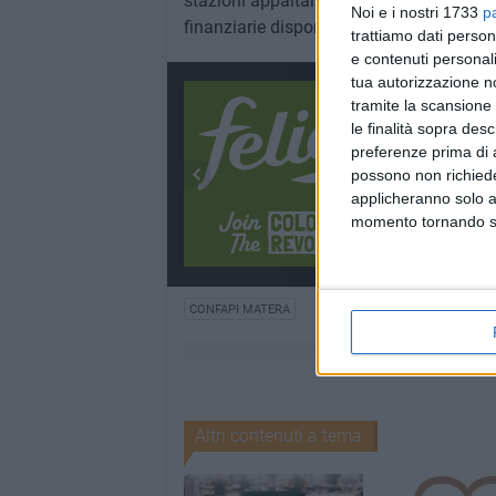
stazioni appaltanti per un monitoraggio 
Noi e i nostri 1733
p
finanziarie disponibili.
trattiamo dati person
e contenuti personali
tua autorizzazione no
tramite la scansione 
le finalità sopra des
preferenze prima di 
possono non richieder
applicheranno solo a
momento tornando su 
CONFAPI MATERA
Altri contenuti a tema