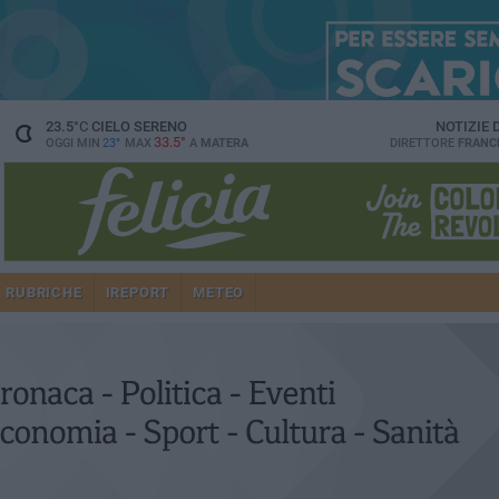
23.5
°C
CIELO SERENO
NOTIZIE
33.5°
OGGI MIN
23°
MAX
A
MATERA
DIRETTORE
FRANC
RUBRICHE
IREPORT
METEO