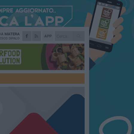
 DA
MATERA
APP
ESCO DIPALO