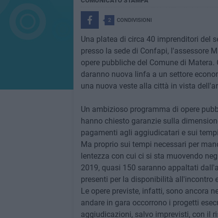
COMUNICATO STAMPA
2
CONDIVISIONI
Una platea di circa 40 imprenditori del s
presso la sede di Confapi, l'assessore M
opere pubbliche del Comune di Matera. Cir
daranno nuova linfa a un settore econom
una nuova veste alla città in vista dell'
Un ambizioso programma di opere pubblic
hanno chiesto garanzie sulla dimensione d
pagamenti agli aggiudicatari e sui tempi d
Ma proprio sui tempi necessari per manda
lentezza con cui ci si sta muovendo negl
2019, quasi 150 saranno appaltati dall'a
presenti per la disponibilità all'incontro 
Le opere previste, infatti, sono ancora n
andare in gara occorrono i progetti esecu
aggiudicazioni, salvo imprevisti, con il r