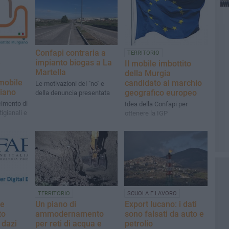
Confapi contraria a
TERRITORIO
impianto biogas a La
e
Il mobile imbottito
Martella
della Murgia
 mobile
candidato al marchio
Le motivazioni del "no" e
giano
geografico europeo
della denuncia presentata
cimento di
Idea della Confapi per
tigianali e
ottenere la IGP
TERRITORIO
SCUOLA E LAVORO
re
Un piano di
Export lucano: i dati
to
ammodernamento
sono falsati da auto e
 dazi
per reti di acqua e
petrolio