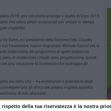
Matera 2019, una soluzione analoga a quella di Expo 2015
sario che abbia poteri eccezionali per andare in deroga
 gare d'appalto.
De Salvo, e il presidente della Sezione Edili, Claudio
 con l'assessore, hanno ringraziato Michele Casino per la
rande potenzialità del programma di opere pubbliche
però, di evidenziare i ritardi nella progettazione, quindi
i, con una situazione di incertezza che scoraggia gli
ta più nella vita – ha evidenziato il presidente degli
convergere tutti gli sforzi per poterla cogliere appieno.
cerchiamo di non sfigurare".
ra gli Edili di Confapi incontreranno altre principali
l rispetto della tua riservatezza è la nostra prior