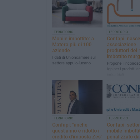
TERRITORIO
TERRITORIO
Mobile imbottito: a
Confapi: nasc
Matera più di 100
associazione
aziende
produttori del
imbottito mur
I dati di Unioncamere sul
settore appulo-lucano
Propone il riconos
Igp per i prodotti ar
industriali
TERRITORIO
TERRITORIO
Confapi: "anche
Confapi: setto
quest'anno è ridotto il
mobile imbotti
credito d'imposta Zes"
penalizzato da