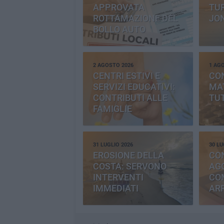
APPROVATA
TUR
ROTTAMAZIONE DEL
JO
BOLLO AUTO
2 AGOSTO 2026
1 AG
CENTRI ESTIVI E
CO
SERVIZI EDUCATIVI:
MAT
CONTRIBUTI ALLE
TUT
FAMIGLIE
31 LUGLIO 2026
30 LU
EROSIONE DELLA
CO
COSTA: SERVONO
AGG
INTERVENTI
CO
IMMEDIATI
AR