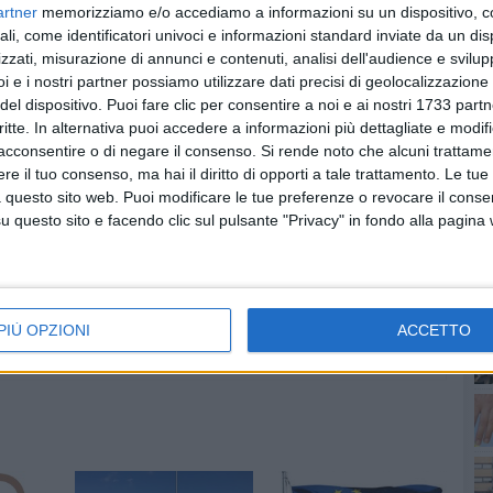
delle opere pubbliche da appaltare e delle risorse
artner
memorizziamo e/o accediamo a informazioni su un dispositivo, c
ali, come identificatori univoci e informazioni standard inviate da un di
zzati, misurazione di annunci e contenuti, analisi dell'audience e svilupp
i e i nostri partner possiamo utilizzare dati precisi di geolocalizzazione 
del dispositivo. Puoi fare clic per consentire a noi e ai nostri 1733 partn
PI
critte. In alternativa puoi accedere a informazioni più dettagliate e modif
acconsentire o di negare il consenso.
Si rende noto che alcuni trattamen
e il tuo consenso, ma hai il diritto di opporti a tale trattamento. Le tue
 questo sito web. Puoi modificare le tue preferenze o revocare il conse
questo sito e facendo clic sul pulsante "Privacy" in fondo alla pagina
PIÙ OPZIONI
ACCETTO