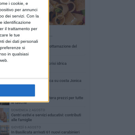
ome i cookie, e
spositivo per annunci
o dei servizi.
Con la
e identificazione
er il trattamento per
Ù LETTI QUESTA SETTIMANA
icare le tue
ti dei dati personali
MARTEDÌ 4 AGOSTO
Basilicata: approvata rottamazione del
 preferenze si
bollo auto
nso in qualsiasi
LUNEDÌ 3 AGOSTO
 web.
Basilicata: passata la crisi idrica
LUNEDÌ 3 AGOSTO
Guardia medica turistica su costa Jonica
SABATO 1 AGOSTO
Confcommercio: a Matera prezzi per tutte
le tasche
DOMENICA 2 AGOSTO
Centri estivi e servizi educativi: contributi
alle famiglie
GIOVEDÌ 6 AGOSTO
In Basilicata arrivati 61 nuovi carabinieri