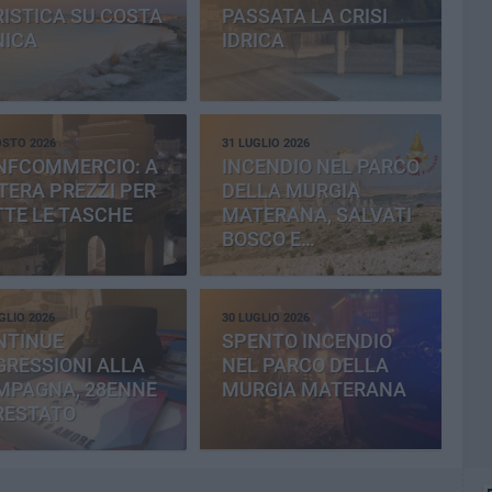
ISTICA SU COSTA
PASSATA LA CRISI
NICA
IDRICA
OSTO 2026
31 LUGLIO 2026
NFCOMMERCIO: A
INCENDIO NEL PARCO
ERA PREZZI PER
DELLA MURGIA
TE LE TASCHE
MATERANA, SALVATI
BOSCO E
CEMENTERIA
GLIO 2026
30 LUGLIO 2026
NTINUE
SPENTO INCENDIO
RESSIONI ALLA
NEL PARCO DELLA
MPAGNA, 28ENNE
MURGIA MATERANA
RESTATO