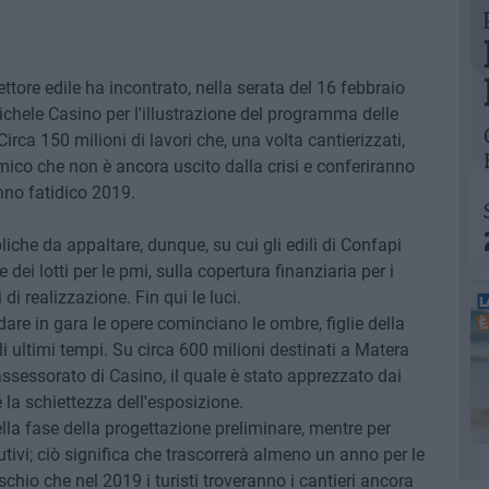
ettore edile ha incontrato, nella serata del 16 febbraio
ichele Casino per l'illustrazione del programma delle
ca 150 milioni di lavori che, una volta cantierizzati,
ico che non è ancora uscito dalla crisi e conferiranno
anno fatidico 2019.
he da appaltare, dunque, su cui gli edili di Confapi
ei lotti per le pmi, sulla copertura finanziaria per i
i realizzazione. Fin qui le luci.
re in gara le opere cominciano le ombre, figlie della
i ultimi tempi. Su circa 600 milioni destinati a Matera
ssessorato di Casino, il quale è stato apprezzato dai
e la schiettezza dell'esposizione.
ella fase della progettazione preliminare, mentre per
tivi; ciò significa che trascorrerà almeno un anno per le
ischio che nel 2019 i turisti troveranno i cantieri ancora