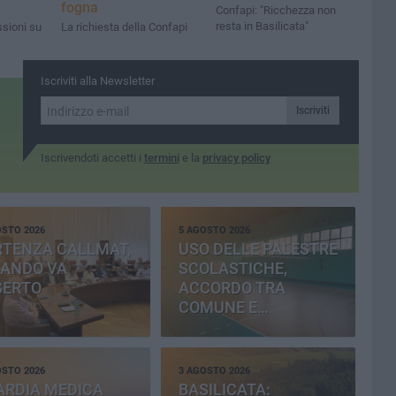
fogna
Confapi: "Ricchezza non
resta in Basilicata"
ssioni su
La richiesta della Confapi
Iscriviti alla Newsletter
Iscriviti
Iscrivendoti accetti i
termini
e la
privacy policy
OSTO 2026
5 AGOSTO 2026
RTENZA CALLMAT,
USO DELLE PALESTRE
BANDO VA
SCOLASTICHE,
SERTO
ACCORDO TRA
COMUNE E
PROVINCIA
OSTO 2026
3 AGOSTO 2026
ARDIA MEDICA
BASILICATA: