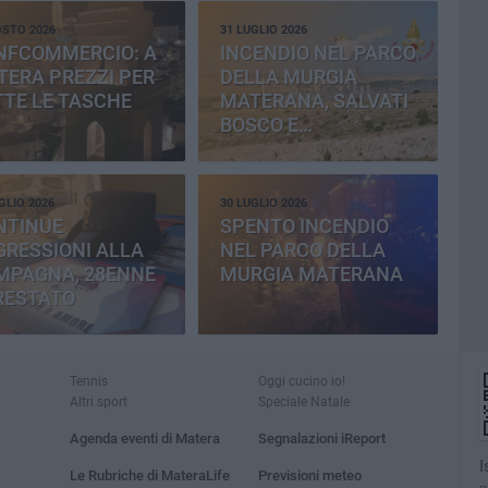
OSTO 2026
31 LUGLIO 2026
NFCOMMERCIO: A
INCENDIO NEL PARCO
ERA PREZZI PER
DELLA MURGIA
TE LE TASCHE
MATERANA, SALVATI
BOSCO E
CEMENTERIA
GLIO 2026
30 LUGLIO 2026
NTINUE
SPENTO INCENDIO
RESSIONI ALLA
NEL PARCO DELLA
MPAGNA, 28ENNE
MURGIA MATERANA
RESTATO
Tennis
Oggi cucino io!
Altri sport
Speciale Natale
Agenda eventi di Matera
Segnalazioni iReport
I
Le Rubriche di MateraLife
Previsioni meteo