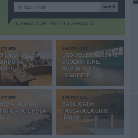
Iscriviti
Iscrivendoti accetti i
termini
e la
privacy policy
OSTO 2026
5 AGOSTO 2026
RTENZA CALLMAT,
USO DELLE PALESTRE
BANDO VA
SCOLASTICHE,
SERTO
ACCORDO TRA
COMUNE E
PROVINCIA
OSTO 2026
3 AGOSTO 2026
ARDIA MEDICA
BASILICATA:
ISTICA SU COSTA
PASSATA LA CRISI
NICA
IDRICA