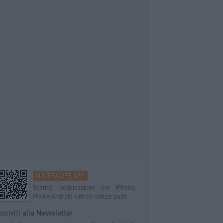
MATERALIFE APP
Scarica l'applicazione per iPhone,
iPad e Android e ricevi notizie push
scriviti alla Newsletter