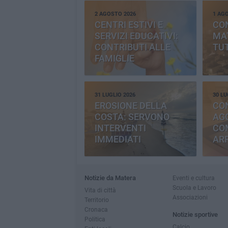
2 AGOSTO 2026
1 AG
CENTRI ESTIVI E
CO
SERVIZI EDUCATIVI:
MAT
CONTRIBUTI ALLE
TUT
FAMIGLIE
31 LUGLIO 2026
30 LU
EROSIONE DELLA
CO
COSTA: SERVONO
AGG
INTERVENTI
CO
IMMEDIATI
AR
Notizie da Matera
Eventi e cultura
Scuola e Lavoro
Vita di città
Associazioni
Territorio
Cronaca
Notizie sportive
Politica
Calcio