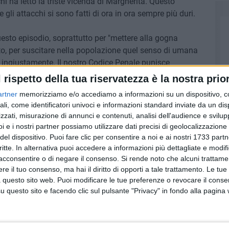
hi ha letto la triste vicenda di Margherita. Questo
gli attacchi si sono fatti di ora in ora sempre più duri.
esto episodio, soprattutto per "mettere alla gogna
to, per suscitare nella popolazione quel senso di umana
 ingiustamente. Il nostro Codice Penale punisce
rso gli animali, ma senza la denuncia di tali atti, senza
l rispetto della tua riservatezza è la nostra prior
. Impariamo a non girarci mai dall'altra parte" conclude la
artner
memorizziamo e/o accediamo a informazioni su un dispositivo, c
vidiamo e alla quale ci associamo.
ali, come identificatori univoci e informazioni standard inviate da un di
zzati, misurazione di annunci e contenuti, analisi dell'audience e svilupp
5 FOTO
i e i nostri partner possiamo utilizzare dati precisi di geolocalizzazione 
del dispositivo. Puoi fare clic per consentire a noi e ai nostri 1733 partn
critte. In alternativa puoi accedere a informazioni più dettagliate e modif
acconsentire o di negare il consenso.
Si rende noto che alcuni trattamen
e il tuo consenso, ma hai il diritto di opporti a tale trattamento. Le tue
 questo sito web. Puoi modificare le tue preferenze o revocare il conse
questo sito e facendo clic sul pulsante "Privacy" in fondo alla pagina