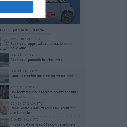
Ù LETTI QUESTA SETTIMANA
MARTEDÌ 4 AGOSTO
Basilicata: approvata rottamazione del
bollo auto
LUNEDÌ 3 AGOSTO
Basilicata: passata la crisi idrica
LUNEDÌ 3 AGOSTO
Guardia medica turistica su costa Jonica
SABATO 1 AGOSTO
Confcommercio: a Matera prezzi per tutte
le tasche
DOMENICA 2 AGOSTO
Centri estivi e servizi educativi: contributi
alle famiglie
GIOVEDÌ 6 AGOSTO
In Basilicata arrivati 61 nuovi carabinieri