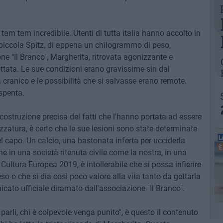
am tam incredibile. Utenti di tutta italia hanno accolto in
 piccola Spitz, di appena un chilogrammo di peso,
one "Il Branco", Margherita, ritrovata agonizzante e
ttata. Le sue condizioni erano gravissime sin dal
 cranico e le possibilità che si salvasse erano remote.
 spenta.
costruzione precisa dei fatti che l'hanno portata ad essere
tura, è certo che le sue lesioni sono state determinate
l capo. Un calcio, una bastonata inferta per ucciderla
e in una società ritenuta civile come la nostra, in una
Cultura Europea 2019, è intollerabile che si possa infierire
o o che si dia così poco valore alla vita tanto da gettarla
cato ufficiale diramato dall'associazione "Il Branco".
parli, chi è colpevole venga punito", è questo il contenuto