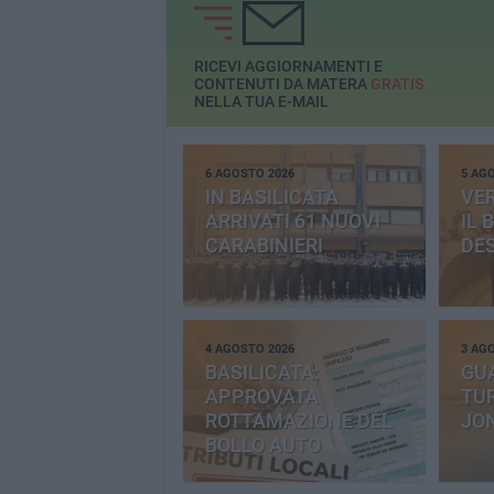
RICEVI AGGIORNAMENTI E
CONTENUTI DA MATERA
GRATIS
NELLA TUA E-MAIL
6 AGOSTO 2026
5 AG
IN BASILICATA
VE
ARRIVATI 61 NUOVI
IL 
CARABINIERI
DE
4 AGOSTO 2026
3 AG
BASILICATA:
GU
APPROVATA
TUR
ROTTAMAZIONE DEL
JO
BOLLO AUTO