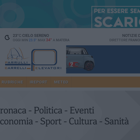
23
°C
CIELO SERENO
NOTIZIE
34°
OGGI MIN
23.5°
MAX
A
MATERA
DIRETTORE
FRANC
RUBRICHE
IREPORT
METEO