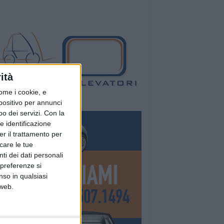
ità
ome i cookie, e
spositivo per annunci
o dei servizi.
Con la
e identificazione
er il trattamento per
icare le tue
ti dei dati personali
 preferenze si
nso in qualsiasi
 web.