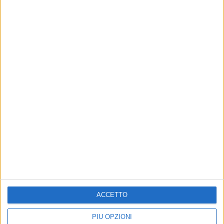
Altri contenuti a tema
SCUOLA E LAVORO
SCUOLA E LAVORO
ACCETTO
Vertenza Callmat, il bando
Vertenza Callmat: incontro
va deserto
rinviato
PIÙ OPZIONI
Aumenta la preoccupazione per il
A Roma il 5 agosto