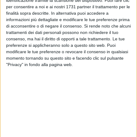
identificazione tramite la scansione del dispositivo. Puoi fare clic
maggiori che inducono a lasciare il nostro Paese, la
per consentire a noi e ai nostri 1731 partner il trattamento per le
mancanza di lavoro. Non c'è nulla di più triste che vedere
finalità sopra descritte. In alternativa puoi accedere a
pullman colmi di giovani lasciarsi alle spalle le proprie radici
informazioni più dettagliate e modificare le tue preferenze prima
che dopo i pranzi di famiglia, lo scambio di regali, le
di acconsentire o di negare il consenso.
Si rende noto che alcuni
rimpatriate con gli amici, ogni anno di questi periodi,
trattamenti dei dati personali possono non richiedere il tuo
consenso, ma hai il diritto di opporti a tale trattamento. Le tue
lasciano il caldo abbraccio delle proprie origini per andare
preferenze si applicheranno solo a questo sito web. Puoi
incontro al loro futuro. Per l'Ugl – prosegue Giordano – è
modificare le tue preferenze o revocare il consenso in qualsiasi
stagnante la tendenza ormai radicata e destinata ad
momento tornando su questo sito e facendo clic sul pulsante
aumentare nel tempo, che lascia una provincia, piena di
"Privacy" in fondo alla pagina web.
possibilità in potenza, priva di qualsiasi valido sostegno cui
aggrapparsi per risorgere. Matera e il suo territorio sono
vittima di un sud sempre più malato in un'Italia a due
velocità: impietosamente riteniamo di poter tratteggiare per il
trascorso anno 2023 le fattezze di un territorio ammorbato
dalla disoccupazione e dall'emigrazione, diventando sempre
più vecchio, più povero e più solo.
Dalle fazioni politiche lucane si è aperta la caccia alla ricetta
della medicina ideale, ma tra le differenti visioni l'unico