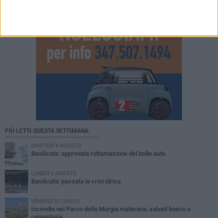
PIÙ LETTI QUESTA SETTIMANA
MARTEDÌ 4 AGOSTO
Basilicata: approvata rottamazione del bollo auto
LUNEDÌ 3 AGOSTO
Basilicata: passata la crisi idrica
VENERDÌ 31 LUGLIO
Incendio nel Parco della Murgia materana, salvati bosco e
cementeria