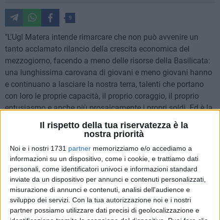
9
"L'Ugl Matera intende rimarcare che non può avvenire un
tanto acclamato rilancio della crescita economica del
mezzogiorno, facendo a meno delle risorse della Basilicata:
una lunghissima carovana di giovani e meno giovani hanno
e continuano a lasciare la nostra terra, talenti che portano
con loro le proprie capacità, il proprio coraggio, il proprio
entusiasmo e anche più prosaicamente i propri soldi. Ed è la
triste verità, scendono per le festività, ripartono col 'pacco da
Il rispetto della tua riservatezza è la
giù', perché non è stato dato loro la possibilità di rimanere".
nostra priorità
E' quanto sostiene Pino Giordano, Segretario Provinciale
Noi e i nostri 1731
partner
memorizziamo e/o accediamo a
dell'Ugl Matera.
informazioni su un dispositivo, come i cookie, e trattiamo dati
personali, come identificatori univoci e informazioni standard
Il segretario Ugl prosegue:
inviate da un dispositivo per annunci e contenuti personalizzati,
"I mandanti di questo esodo si conoscono: politici che non
misurazione di annunci e contenuti, analisi dell'audience e
sviluppo dei servizi.
Con la tua autorizzazione noi e i nostri
hanno saputo trasformare le nostre risorse naturali in
partner possiamo utilizzare dati precisi di geolocalizzazione e
opportunità di lavoro, in qualità della vita. Tra le cause