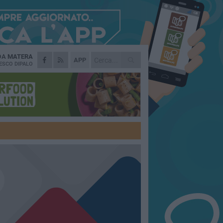
 DA
MATERA
APP
ESCO DIPALO