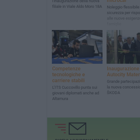
microcar
l'inaugurazione della nuova
filiale in Viale Aldo Moro 18A
Noleggio flessibile
sicurezza per risp
alle nuove esigenz
famiglie
Competenze
Inaugurazione 
tecnologiche e
Autocity Mate
carriere stabili
Grande partecipaz
la nuova concessi
L’ITS Cuccovillo punta sui
ŠKODA
giovani diplomati anche ad
Altamura