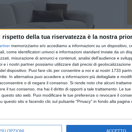
PI
l rispetto della tua riservatezza è la nostra prior
artner
memorizziamo e/o accediamo a informazioni su un dispositivo, c
ali, come identificatori univoci e informazioni standard inviate da un di
zzati, misurazione di annunci e contenuti, analisi dell'audience e svilupp
i e i nostri partner possiamo utilizzare dati precisi di geolocalizzazione 
del dispositivo. Puoi fare clic per consentire a noi e ai nostri 1733 partn
critte. In alternativa puoi accedere a informazioni più dettagliate e modif
acconsentire o di negare il consenso.
Si rende noto che alcuni trattamen
e il tuo consenso, ma hai il diritto di opporti a tale trattamento. Le tue
 questo sito web. Puoi modificare le tue preferenze o revocare il conse
questo sito e facendo clic sul pulsante "Privacy" in fondo alla pagina
PIÙ OPZIONI
ACCETTO