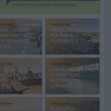
Iscrivendoti accetti i
termini
e la
privacy policy
OSTO 2026
7 AGOSTO 2026
ADE: ULTIMO
UN MILIONE DI EURO
ERE POSITIVO
PER PORTA
 IL BYPASS DI
POSTERGOLA
TERA
OSTO 2026
5 AGOSTO 2026
RTENZA CALLMAT,
USO DELLE PALESTRE
BANDO VA
SCOLASTICHE,
SERTO
ACCORDO TRA
COMUNE E
PROVINCIA
OSTO 2026
3 AGOSTO 2026
ARDIA MEDICA
BASILICATA: