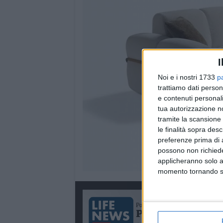
I
Noi e i nostri 1733
p
trattiamo dati person
e contenuti personali
tua autorizzazione no
tramite la scansione 
le finalità sopra des
preferenze prima di 
possono non richieder
applicheranno solo a
momento tornando su 