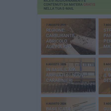
RICEVI AGGIORNAMENTI E
CONTENUTI DA MATERA
GRATIS
NELLA TUA E-MAIL
7 AGOSTO 2026
7 AG
REGIONE:
STR
CARBURANTE
PAR
AGRICOLO
PER
AGEVOLATO
MA
6 AGOSTO 2026
5 AG
IN BASILICATA
VE
ARRIVATI 61 NUOVI
IL 
CARABINIERI
DE
4 AGOSTO 2026
3 AG
BASILICATA:
GU