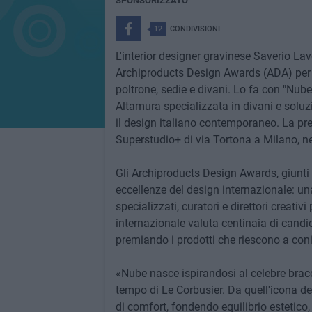
SPONSORIZZATO
12
CONDIVISIONI
L'interior designer gravinese Saverio Lav
Archiproducts Design Awards (ADA) per la
poltrone, sedie e divani. Lo fa con "Nub
Altamura specializzata in divani e soluzi
il design italiano contemporaneo. La pre
Superstudio+ di via Tortona a Milano, n
Gli Archiproducts Design Awards, giunti
eccellenze del design internazionale: una
specializzati, curatori e direttori creati
internazionale valuta centinaia di candid
premiando i prodotti che riescono a coni
«Nube nasce ispirandosi al celebre brac
tempo di Le Corbusier. Da quell'icona del
di comfort, fondendo equilibrio estetico,