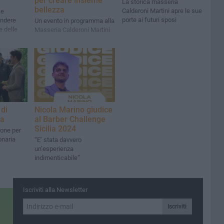
per creare insieme
La storica masseria
bellezza
Calderoni Martini apre le sue
 e
porte ai futuri sposi
ondere
Un evento in programma alla
e delle
Masseria Calderoni Martini
di
Nicola Marino giudice
ra
al Barber Challenge
Sicilia 2024
ione per
onaria
“E’ stata davvero
un’esperienza
indimenticabile”
Iscriviti alla Newsletter
Iscriviti