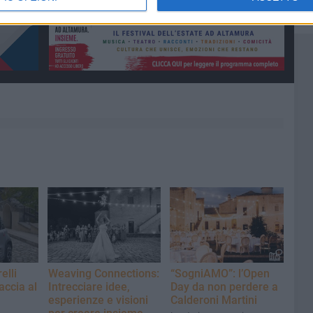
elli
Weaving Connections:
“SogniAMO”: l’Open
accia al
Intrecciare idee,
Day da non perdere a
esperienze e visioni
Calderoni Martini