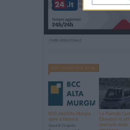
PUBBLIREDAZIONALE
Altri contenuti a tema
BCC dell'Alta Murgia
La Parrulli Carr
apre a Matera
Elevatori si aff
mercato delle
Giovedì 23 aprile